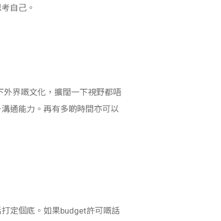
思考自己。
收一下外界嘅文化，擴闊一下視野都唔
升溝通能力。再有多啲時間亦可以
定個底。如果budget許可嘅話