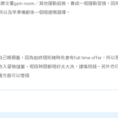
用康文署gym room／其他運動設施，養成一個運動習慣。因為當
，所以及早準備都係一個唔錯嘅選擇。
嘅積蓄，因為始終唔知幾時先會有full time offer，
ime收入留做儲蓄，呢段時間都唔好太大洗，謹慎用錢。另外亦可以
邊方面可以慳錢