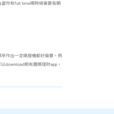
你有full time嘅時候需要長期
所以預早作出一定嘅撥備都好需要。例
download啲有趣嘅理財app，