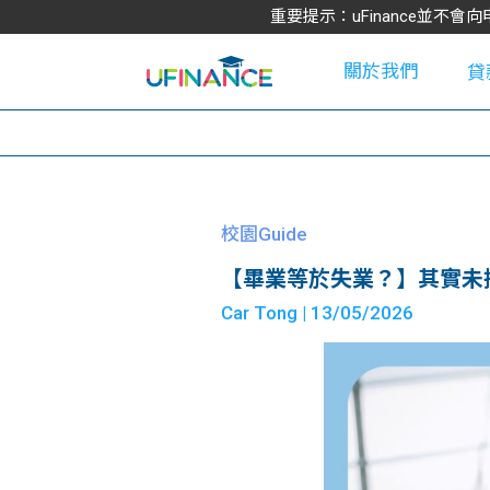
重要提示：uFinance並
關於我們
貸
學
校園Guide
【畢業等於失業？】其實未搵到
大
Car Tong
| 13/05/2026
貸
網
款