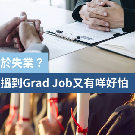
學生貸款
貸款計數
101
機