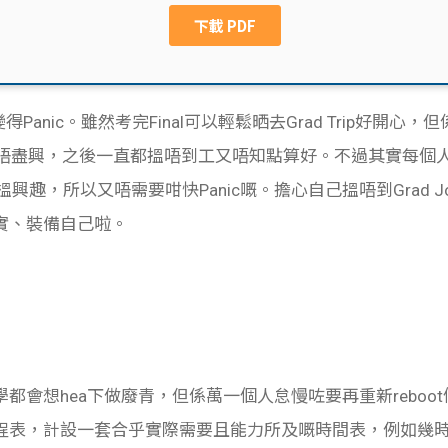
始變得Panic。雖然考完Final可以輕鬆晒去Grad Trip好開
都玩得唔盡興，之後一直都搵唔到工又唔知點算好。不過其實每
興趣，所以又唔需要咁快Panic嘅。
擔心自己搵唔到Grad
實、裝備自己啦。
都會想hea下做廢青，但係萬一個人怠慢咗要再重新reboo
程表，計設一套合乎實際需要且能力所及嘅時間表，例如幾