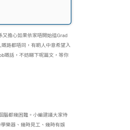
心，但係又擔心如果依家唔開始搵Grad
個人嘅路都唔同，有啲人中意希望入
 Job嘅話，不妨睇下呢篇文，等你
t個腦都幾困難。小編建議大家待
時學樂器、幾時見工、幾時有娛