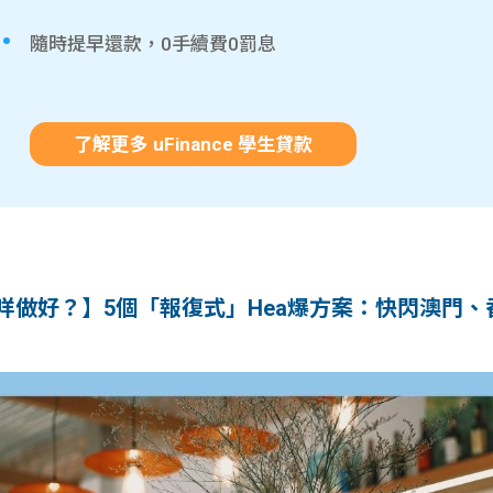
隨時提早還款，0手續費0罰息
了解更多 uFinance 學生貸款
可以咩做好？】5個「報復式」Hea爆方案：快閃澳門