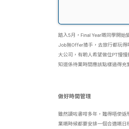
踏入5月，Final Year嘅同學開
Job無Offer揸手，去旅行
大公司，有啲人希望做住PT慢慢搵
知道係待業時間應該點樣過得充
做好時間管理
雖然讀咗書咁多年，難得唔使返學
業嘅時候都要
安排一個合適嘅日