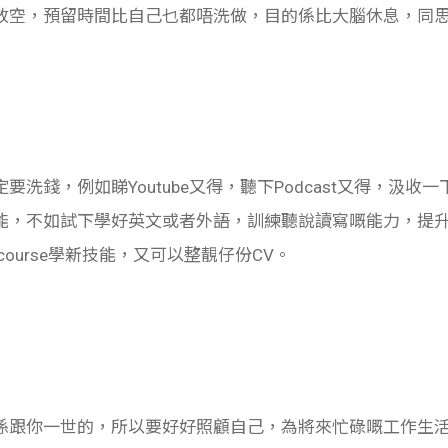
放空，預留時間比自己乜都唔洗做，目的係比大腦休息，同
洗錢，例如睇Youtube又得，聽下Podcast又得，汲
能，不如試下學好英文或者外語，訓練聽說讀寫嘅能力，提
ne course學新技能，又可以整靚仔份CV。
跟你一世的，所以要好好照顧自己，為將來忙碌嘅工作生活打