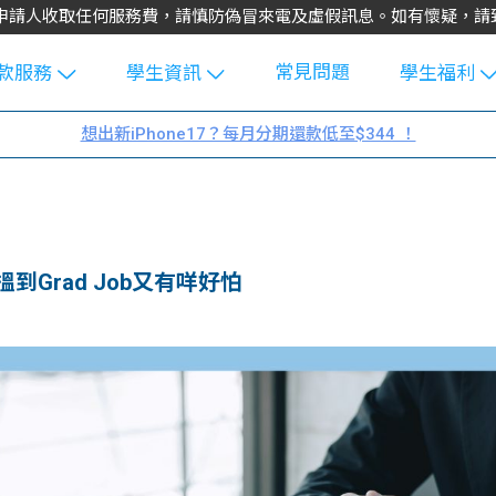
不會向申請人收取任何服務費，請慎防偽冒來電及虛假訊息。如有懷疑，
常見問題
款服務
學生資訊
學生福利
生貸款
Blog
uFinance 
想出新iPhone17？每月分期還款低至$344 ！
貸款計算
大專生筍
園贊助
機
工推介
學生故事
搵工
分享
Guide
Grad Job又有咩好怕
Exchang
學生學費
e Guide
款
校園
貸款計數
Guide
機
理財
上私人貸
Guide