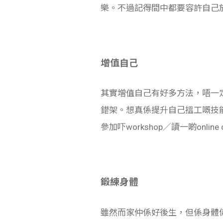
樂。不過記得間中都要容許自己
增值自己
其實增值自己有好多方法，唔一定要
錯架。想真係提升自己搵工嘅技
參加吓workshop／讀一啲onli
鍛練身體
雖然而家仲係好後生，但係身體係