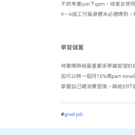
不妨考慮join下gym，或者去使
9－6返工可能身體未必適應到
學習儲蓄
待業嘅時候最重要係學識管理好自己
如可以將一個月10%嘅part-t
掌握自己嘅消費習慣，再檢討吓
#
grad job