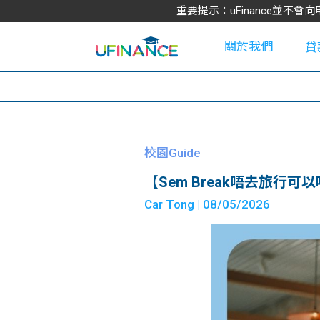
重要提示：uFinance並
關於我們
貸
學
校園Guide
【Sem Break唔去旅行
大
Car Tong
| 08/05/2026
貸
網
款