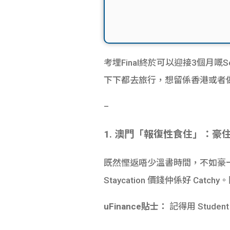
考埋Final終於可以迎接3個月嘅
下下都去旅行，想留係香港或者做啲
–
1. 澳門「報復性食住」：豪住一
既然慳返唔少溫書時間，不如豪一次
Staycation 價錢仲係好 Ca
uFinance貼士：
記得用 Stud