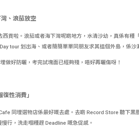
下灣、浪茄放空
去西貢啦。浪茄或者海下灣呢啲地方，水清沙幼，真係有種「
1 Day tour 划出海、或者簡簡單單同朋友求其搵個外島，
埋做好防曬，考完試塊面已經夠殘，唔好再曬傷呀！
「報復性消費」
e 同埋選物店係最好嘅去處。去啲 Record Store 聽下黑膠
慢慢行，洗走嗰種趕 Deadline 嘅急促感。