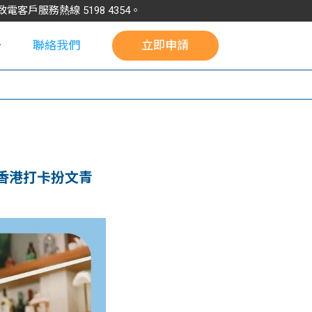
請致電客戶服務熱線
5198
4354
。
聯絡我們
立即申請
校
、香港打卡扮文青