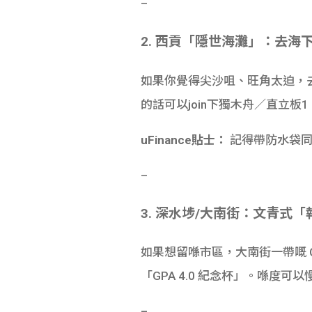
–
2. 西貢「隱世海灘」：去海
如果你覺得尖沙咀、旺角太迫，
的話可以join下獨木舟／直立板
uFinance貼士：
記得帶防水袋同
–
3. 深水埗/大南街：文青式
如果想留喺市區，大南街一帶嘅 Caf
「GPA 4.0 紀念杯」。喺度可以
–