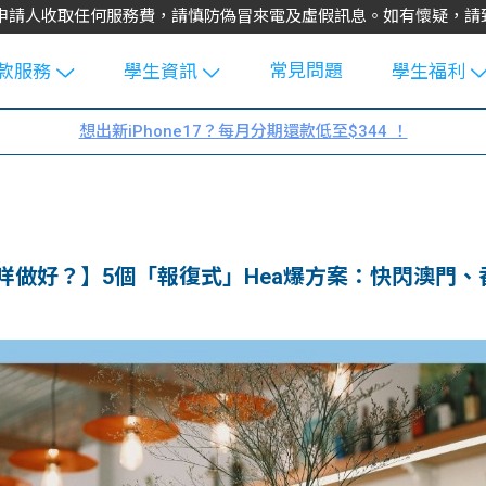
不會向申請人收取任何服務費，請慎防偽冒來電及虛假訊息。如有懷疑，
常見問題
款服務
學生資訊
學生福利
生貸款
Blog
uFinance 
想出新iPhone17？每月分期還款低至$344 ！
貸款計算
大專生筍
園贊助
機
工推介
學生故事
搵工
分享
Guide
可以咩做好？】5個「報復式」Hea爆方案：快閃澳門
Exchang
學生學費
e Guide
款
校園
貸款計數
Guide
機
理財
上私人貸
Guide