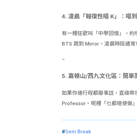
4. 凌晨「報復性唱 K」：唱
有一種狂歡叫「中學回憶」。約埋一班莊
BTS 跳到 Mirror。凌晨
–
5. 嘉頓山/西九文化區：簡
如果你連行程都廢事諗，直接帶
Professor。呢種「乜都唔使做
#
Sem Break