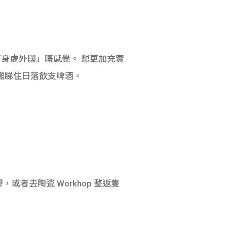
身處外國」嘅感覺。 想更加充實
係沙灘睇住日落飲支啤酒。
，或者去陶瓷 Workhop 整返隻