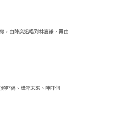
間 K 房，由陳奕迅唱到林嘉謙，再由
友傾吓偈、講吓未來、呻吓個