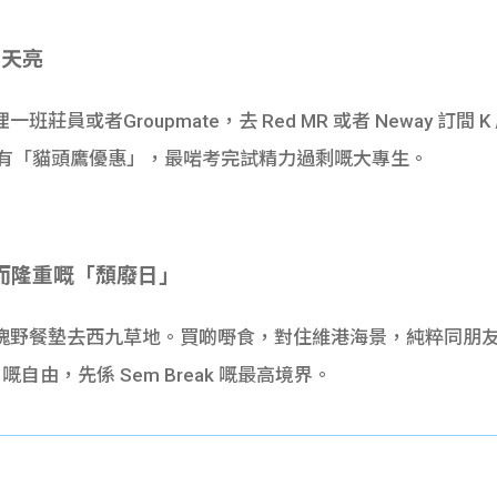
到天亮
員或者Groupmate，去 Red MR 或者 Neway 訂
時段通常有「貓頭鷹優惠」，最啱考完試精力過剩嘅大專生。
單而隆重嘅「頹廢日」
塊野餐墊去西九草地。買啲嘢食，對住維港海景，純粹同朋
」嘅自由，先係 Sem Break 嘅最高境界。