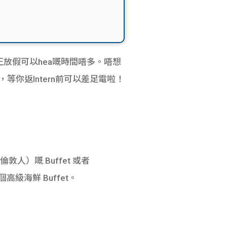
以真正放假可以hea嘅時間唔多。唔想
你返Intern前可以差足電啦！
）嘅 Buffet 或者
個高級海鮮 Buffet。