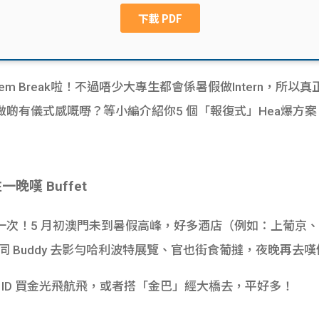
Sem Break啦！不過唔少大專生都會係暑假做Intern，所
有儀式感嘅嘢？等小編介紹你5 個「報復式」Hea爆方案，等
晚嘆 Buffet
！5 月初澳門未到暑假高峰，好多酒店（例如：上葡京、倫敦人
tchy。同 Buddy 去影勻哈利波特展覽、官也街食葡撻，夜晚再去嘆
ent ID 買金光飛航飛，或者搭「金巴」經大橋去，平好多！