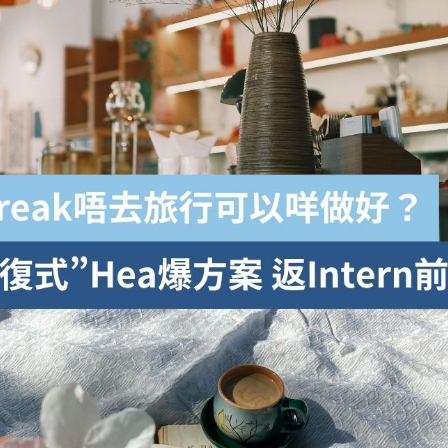
學生貸款
貸款計數
101
機