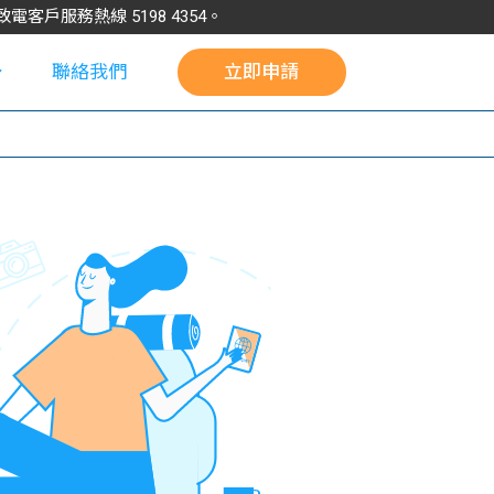
請致電客戶服務熱線
5198
4354
。
聯絡我們
立即申請
校