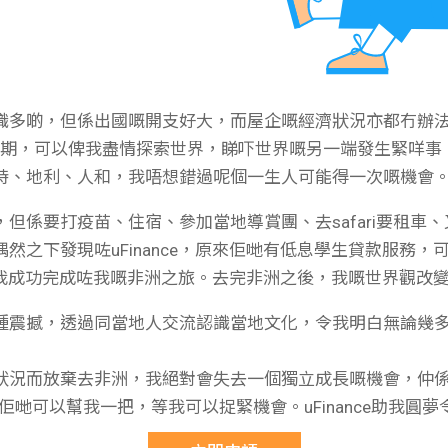
學生貸款
貸款計數
101
機
啲，但係出國嘅開支好大，而屋企嘅經濟狀況亦都冇辦法supp
長假期，可以俾我盡情探索世界，睇吓世界嘅另一端發生緊咩
時、地利、人和，我唔想錯過呢個一生人可能得一次嘅機會
但係要打疫苗、住宿、參加當地導賞團、去safari要租車
然之下發現咗uFinance，原來佢哋有低息學生貸款服務
助下，我成功完成咗我嘅非洲之旅。去完非洲之後，我嘅世界觀改
種震撼，透過同當地人交流認識當地文化，令我明白無論幾
狀況而放棄去非洲，我絕對會失去一個獨立成長嘅機會，仲
好感激佢哋可以幫我一把，等我可以捉緊機會。uFinance助我