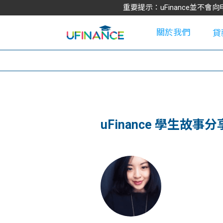
重要提示：uFinance並
關於我們
貸
學
uFinance 學生故事分
大
貸
網
款