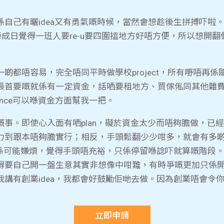
自己有曬idea又有勇氣嘅時候，當然會想趁後生拼搏吓啦
覺得一班人要re-u要四圍搵地方好唔方便，所以想開翻個part
都唔容易，完全唔同平時做學校project，所有嘢唔再係隨
最首要嘅就係有一定資金，話哂要租地方、買傢俬同其他雜
ance可以喺資金方面幫我一把。
事。即使心入面有哂plan，礙於資金太少而唔夠膽做，已
力到跟本唔夠膽實行；相反，手頭鬆翻少少咁多，就會有多
係可能嫌煩，覺得手頭唔充裕，只係停留喺諗吓就算嘅階段。 當
得要自己開一盤生意其實非想像中咁難，有時爭嘅更加只係開
講有創業idea，我都會好鼓勵佢哋去做。因為創業唔會令
立即申請