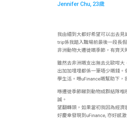
Jennifer Chu, 23歲
我由細到大都好希望可以出去見識多
trip係我踏入職場前最後一段
非洲動物大遷徙嘅季節，有齊天
雖然去非洲嘅支出無去北歐咁大，
出加加埋埋都係一筆唔少嘅錢。偶
學生活。喺uFinance嘅幫
喺遷徙季節睇到動物成群結隊嗰
誠。
望翻轉頭，如果當初我因為經濟
好慶幸發現到uFinance, 亦