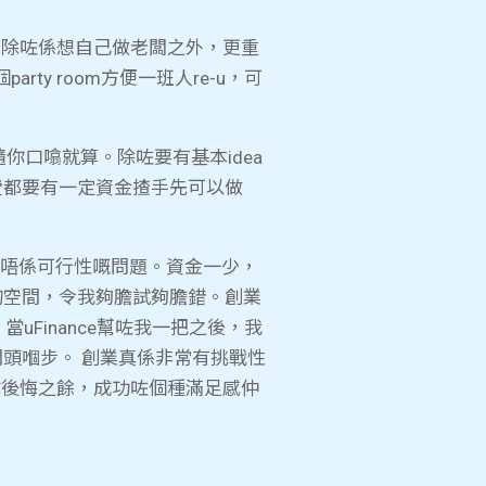
。除咗係想自己做老闆之外，更重
y room方便一班人re-u，可
你口噏就算。除咗要有基本idea
費都要有一定資金揸手先可以做
經唔係可行性嘅問題。資金一少，
啲空間，令我夠膽試夠膽錯。創業
uFinance幫咗我一把之後，我
頭嗰步。 創業真係非常有挑戰性
你後悔之餘，成功咗個種滿足感仲