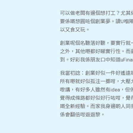
可以做老闆有邊個想打工？尤其係
要係嘅想圓咗個創業夢。讀U嗰陣成日
以又食又玩。
創業呢個名聽落好聽，要實行就一啲
之外，其他嘢都好睇實行性。而
到。好彩我係朋友口中知道uFin
我當初諗：創業好似一件好遙遠嘅
所有嘢就好似孤注一擲咁，大壓
嚟講，有好多人雖然有idea，但
覺得成條路都好似好行咗咁，覺
嘅全新經驗。而家我身邊啲人同我
係會翻倍咁返返黎。