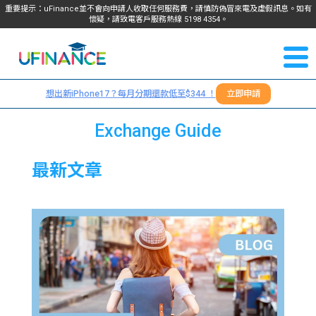
重要提示：uFinance並不會向申請人收取任何服務費，請慎防偽冒來電及虛假訊息。如有
懷疑，請致電客戶服務熱線
5198
4354
。
聯絡我
關於
們
想出新iPhone17？每月分期還款低至$344 ！
立即申請
＋
我們
852
Exchange Guide
貸款
5198
最新文章
4354
服務
學生
學生
貸款
資訊
Blog
常見
貸款