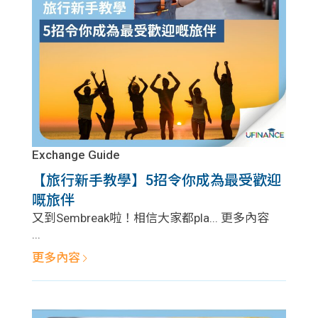
問題
計算
大專
機
學生
生筍
學生
福利
工推
故事
uFina
介
聯絡
分享
nce
搵工
我們
Exchange Guide
【旅行新手教學】5招令你成為最受歡迎
大學
校園
Gui
嘅旅伴
生學
又到Sembreak啦！相信大家都pla... 更多內容
贊助
de
...
費貸
Exc
更多內容
款
han