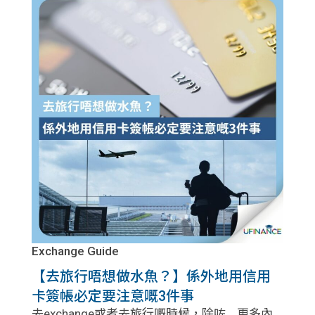
貸款
ge
計數
Gui
機
de
網上
校園
私人
Gui
貸款
de
貸款
理財
Exchange Guide
計數
Gui
【去旅行唔想做水魚？】係外地用信用
機
de
卡簽帳必定要注意嘅3件事
去exchange或者去旅行嘅時候，除咗... 更多內