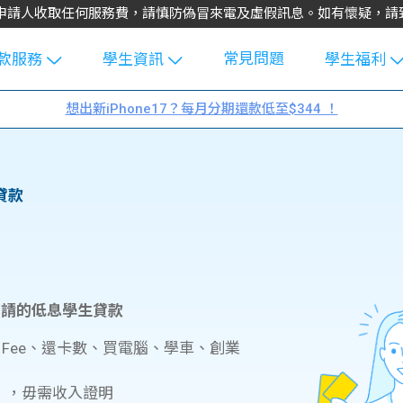
不會向申請人收取任何服務費，請慎防偽冒來電及虛假訊息。如有懷疑，
常見問題
款服務
學生資訊
學生福利
生貸款
Blog
uFinance 
想出新iPhone17？每月分期還款低至$344 ！
貸款計算
大專生筍
園贊助
機
工推介
學生故事
搵工
貸款
分享
Guide
Exchang
學生學費
e Guide
款
校園
貸款計數
易申請的低息學生貸款
Guide
機
l Fee、還卡數、買電腦、學車、創業
理財
上私人貸
Guide
），毋需收入證明