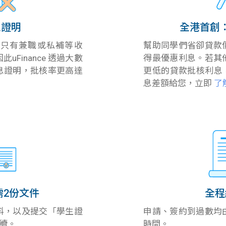
入證明
全港首創
一般都只有兼職或私補等收
幫助同學們省卻貸款
Finance 透過大數
得最優惠利息。若其
息證明，批核率更高達
更低的貸款批核利息，u
息差額給您，立即
了
需2份文件
全程
料，以及提交「學生證
申請、簽約到過數均
續。
時間。