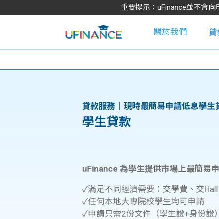
重要提示：uFinance並
關於我們
貸
學
貸款服務｜現時最簡易申請低息學生
學生貸款
大
貸
uFinance 為學生提供市場上最簡
✓滿足不同經濟需要：交學費、交Hal
網
✓任何本地大專院校學生均可申請
款
✓申請只需2份文件（學生證+身份證