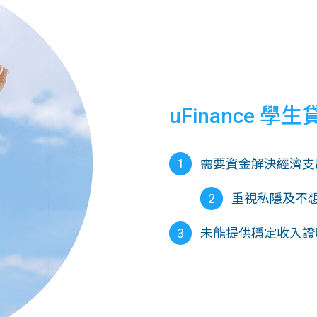
uFinance 學生
1
需要資金解決經濟支出
2
重視私隱及不
3
未能提供穩定收入證