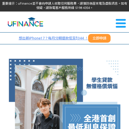
重要提示：uFinance並不會向申請人收取任何服務費，請慎防偽冒來電及虛假訊息。如有
懷疑，請致電客戶服務熱線
5198
4354
。
聯絡我
關於
們
想出新iPhone17？每月分期還款低至$344 ！
立即申請
＋
我們
852
貸款
5198
4354
服務
學生
學生
貸款
資訊
Blog
常見
貸款