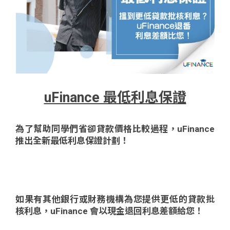
問題
計算
大專
機
學生
生筍
學生
福利
工推
故事
uFina
介
聯絡
uFinance 最低利息保證
分享
nce
搵工
我們
為了幫助同學們省卻貸款價格比較過程，uFinance
大學
校園
Gui
推出全新最低利息保證計劃！
生學
贊助
de
費貸
Exc
如果有其他銀行或財務機構為您提供更低的貸款批
款
han
核利息，uFinance 會以現金退回利息差額給您！