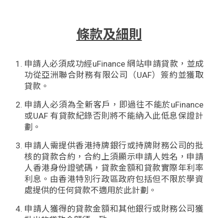
貸款
ge
計數
Gui
條款及細則
機
de
申請人必須成功經uFinance 網站申請貸款，並成
功從亞洲聯合財務有限公司（UAF）簽約並獲取
網上
校園
貸款。
私人
Gui
申請人必須為全新客戶，即過往不能於uFinance
或UAF 有貸款紀錄否則將不能納入此低息保證計
貸款
de
劃。
申請人需提供香港持牌銀行或持牌財務公司的批
貸款
理財
核的貸款合約，合約上須顯示申請人姓名，申請
人香港身份證號碼，貸款金額和貸款實際年利率
計數
Gui
利息。由香港特別行政區政府包括但不限於學資
處提供的任何貸款不適用於此計劃。
機
de
申請人獲得的貸款金額和其他銀行或財務公司獲