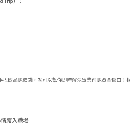
d Trip）：
兩杯手搖飲品嘅價錢，就可以幫你即時解決畢業前嘅資金缺口！相比起
心情踏入職場