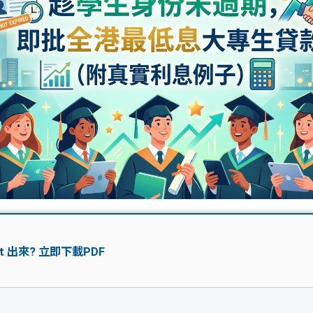
學生貸款
貸款計數
101
機