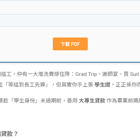
YP 同搵工，仲有一大堆洗費排住隊：Grad Trip、謝師宴、買 Suit
住「等搵到長工先算」，但其實你手上張
學生證
，正正係你
點解你要趁「學生身份」未過期前，善用
大專生貸款
作為畢業前嘅
請貸款？