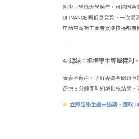
唔少同學喺大學幾年，可能因為交
UFINANCE 嘅低息貸款，一
申請高薪筍工或者買樓按揭都有
–
4. 總結：把握學生專屬權利，
青春不留白，唔好畀資金問題阻礙
最快 5 分鐘即時知道批核結果
立即趁學生證未過期，獲取 UF