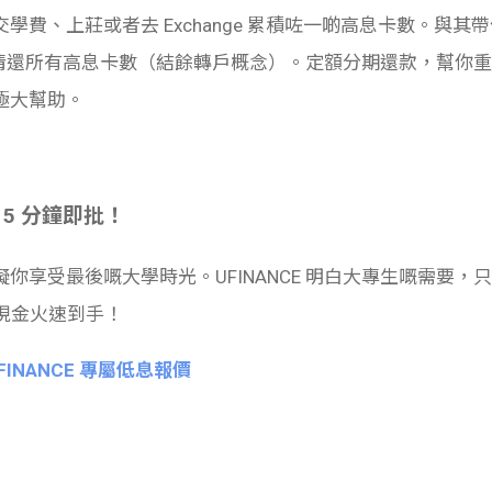
學費、上莊或者去 Exchange 累積咗一啲高息卡數。與
次過清還所有高息卡數（結餘轉戶概念）。定額分期還款，幫你重塑
極大幫助。
5 分鐘即批！
你享受最後嘅大學時光。UFINANCE 明白大專生嘅需要
，現金火速到手！
INANCE 專屬低息報價