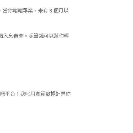
。當你啱啱畢業，未有 3 個月以
嘅入息審查。呢筆錢可以幫你輕
嘅平台！我哋用實質數據計畀你