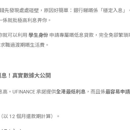
後去銀行借錢先發現處處碰壁，原因好簡單：銀行睇嘅係「穩定入息」
一係就批極高利息畀你。
你就可以利用
學生身份
申請專屬嘅低息貸款，完全免卻繁瑣
者作為求職過渡期嘅生活費。
最低利息！真實數據大公開
。UFINANCE 承諾提供
全港最低利息
，而且係
最容易申請
（以 12 個月還款期計算）。