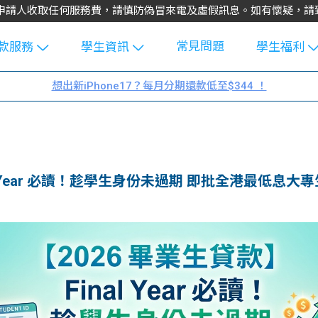
不會向申請人收取任何服務費，請慎防偽冒來電及虛假訊息。如有懷疑，
常見問題
款服務
學生資訊
學生福利
生貸款
Blog
uFinance 
想出新iPhone17？每月分期還款低至$344 ！
貸款計算
大專生筍
園贊助
機
工推介
學生故事
搵工
分享
Guide
al Year 必讀！趁學生身份未過期 即批全港最低息大
Exchang
學生學費
e Guide
款
校園
貸款計數
Guide
機
理財
上私人貸
Guide