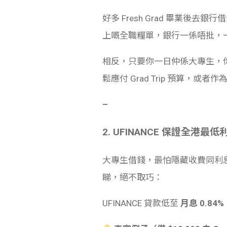
好多 Fresh Grad 畢業
上嘅全職糧單，銀行一係唔批，
相反，只要你一日仲係大專生，
鬆應付 Grad Trip 預算，或
–
2. UFINANCE 保證全港
大專生借錢，最怕隱藏收費同利息高
睇，絕不取巧：
UFINANCE 貸款低至
月息 0.84%