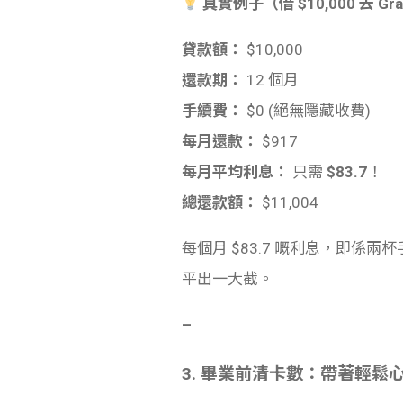
真實例子（借 $10,000 去 Gra
貸款額：
$10,000
還款期：
12 個月
手續費：
$0 (絕無隱藏收費)
每月還款：
$917
每月平均利息：
只需
$83.7
！
總還款額：
$11,004
每個月 $83.7 嘅利息，即係
平出一大截。
–
3. 畢業前清卡數：帶著輕鬆