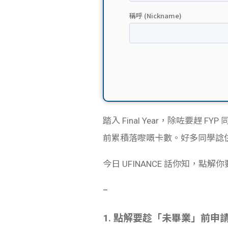
踏入 Final Year，除咗要趕 F
前累積落嚟嘅卡數。好多同學諗
今日 UFINANCE 話你知，
–
1. 點解要趁「未畢業」前申