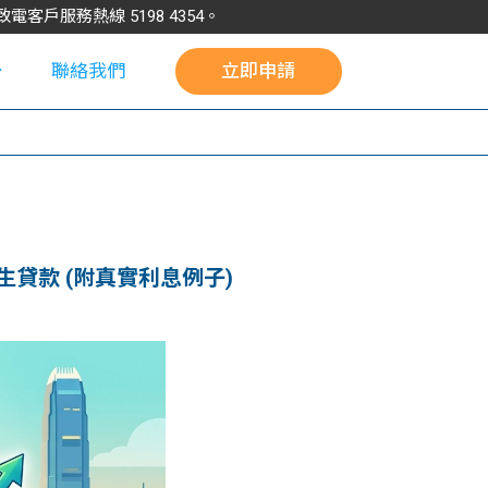
請致電客戶服務熱線
5198
4354
。
聯絡我們
立即申請
校
專生貸款 (附真實利息例子)