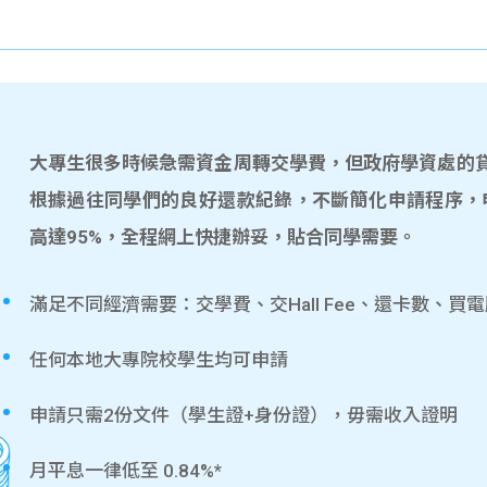
大專生很多時候急需資金周轉交學費，但政府學資處的貸款
根據過往同學們的良好還款紀錄，不斷簡化申請程序，
高達95%，全程網上快捷辦妥，貼合同學需要。
滿足不同經濟需要：交學費、交Hall Fee、還卡數、買
任何本地大專院校學生均可申請
申請只需2份文件（學生證+身份證），毋需收入證明
月平息一律低至 0.84%*