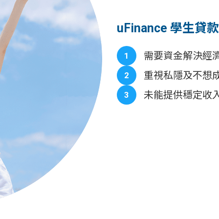
uFinance 學生貸款
需要資金解決經濟支
1
重視私隱及不想
2
未能提供穩定收
3