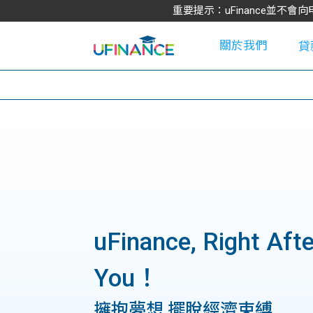
重要提示：uFinance並
關於我們
貸
學
大
貸
uFinance, Right Afte
You！
網
款
擁抱夢想 擺脫經濟束縛