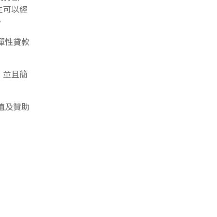
生可以經
。
供彈性貸款
，並且簡
增值及贊助