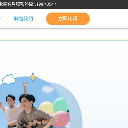
請致電客戶服務熱線
5198
4354
。
聯絡我們
立即申請
校