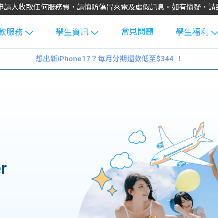
不會向申請人收取任何服務費，請慎防偽冒來電及虛假訊息。如有懷疑，
常見問題
款服務
學生資訊
學生福利
生貸款
Blog
uFinance 
想出新iPhone17？每月分期還款低至$344 ！
貸款計算
大專生筍
園贊助
機
工推介
學生故事
搵工
分享
Guide
Exchang
學生學費
e Guide
款
校園
貸款計數
r
Guide
機
理財
上私人貸
Guide