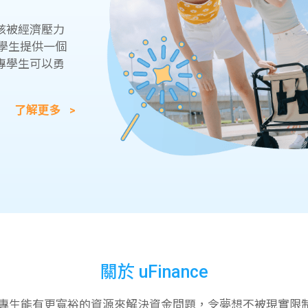
學生貸款
貸款計數
101
該被經濟壓力
機
專學生提供一個
專學生可以勇
了解更多 >
關於 uFinance
專生能有更寬裕的資源來解決資金問題，令夢想不被現實限