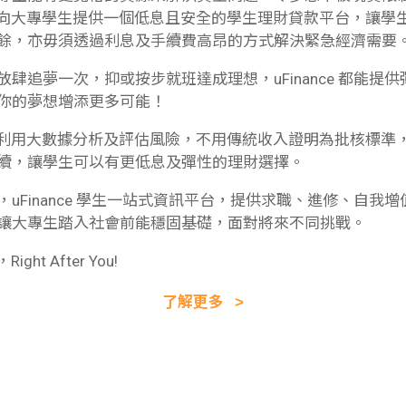
ance向大專學生提供一個低息且安全的學生理財貸款平台，讓學
餘，亦毋須透過利息及手續費高昂的方式解決緊急經濟需要
放肆追夢一次，抑或按步就班達成理想，uFinance 都能提
你的夢想增添更多可能！
ance利用大數據分析及評估風險，不用傳統收入證明為批核標準
續，讓學生可以有更低息及彈性的理財選擇。
，uFinance 學生一站式資訊平台，提供求職、進修、自我
讓大專生踏入社會前能穩固基礎，面對將來不同挑戰。
，Right After You!
了解更多 ˃