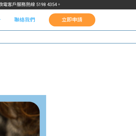
請致電客戶服務熱線
5198
4354
。
聯絡我們
立即申請
校