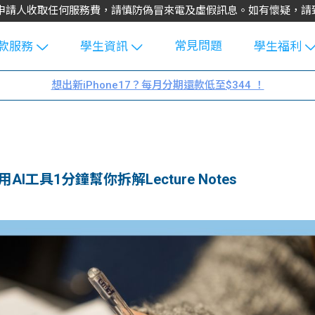
不會向申請人收取任何服務費，請慎防偽冒來電及虛假訊息。如有懷疑，
常見問題
款服務
學生資訊
學生福利
生貸款
Blog
uFinance 
想出新iPhone17？每月分期還款低至$344 ！
貸款計算
大專生筍
園贊助
機
工推介
學生故事
搵工
分享
Guide
AI工具1分鐘幫你拆解Lecture Notes
Exchang
學生學費
e Guide
款
校園
貸款計數
Guide
機
理財
上私人貸
Guide