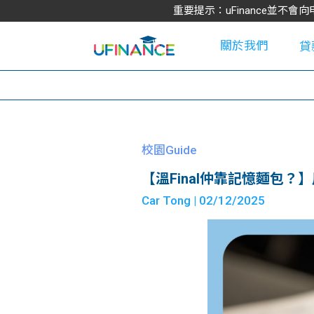
重要提示：uFinance並
關於我們
貸
學
校園Guide
【溫Final仲靠記憶麵包？】用
大
Car Tong
| 02/12/2025
貸
網
款