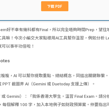
em好不幸有幾科都有Final，所以完全唔夠時間Prep，望住堆Le
工具嘛！今次小編交大家點樣用AI工具幫你溫習，例如
分析 Le
就可以事半功倍啦！
otes
都好長有重重複複，AI 可以幫你提取重點、總結概念，同搵出關鍵
 PPT 截圖畀 AI（Gemini 或 Duetoday 支援上傳）。
T 或 Gemini）：「我係香港大學生，溫習 Final Exam。請分析呢
念，每個解釋 100 字，加入本地例子如財政預算案。仲要指