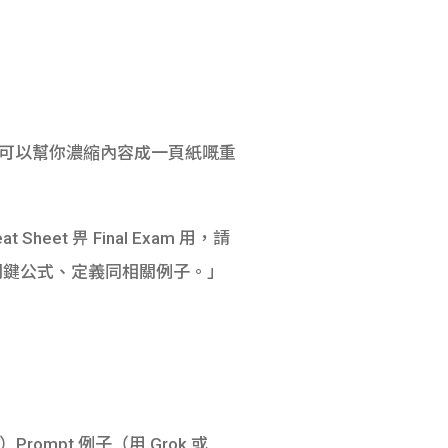
I 可以幫你濃縮內容成一頁紙嘅重
Sheet 畀 Final Exam 用，請
小，包含關鍵公式、定義同相關例子。」
）Prompt 例子（用 Grok 或