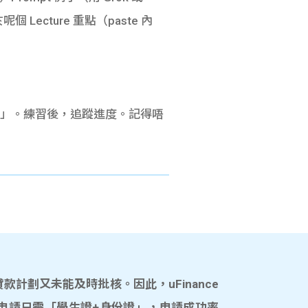
呢個 Lecture 重點（paste 內
若我答錯」。練習後，追蹤進度。記得
唔
計劃又未能及時批核。因此，uFinance
申請只需「學生證+身份證」，申請成功率