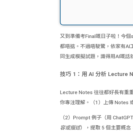
又到準備考Final嘅日子啦！今個s
都唔掂。不過唔駛驚，依家有AI
同生成模擬試題，識得用AI嘅話
技巧 1：用 AI 分析 Lecture N
Lecture Notes 往往
你專注理解。
（1）上傳 Notes 或
（2）Prompt 例子（用 ChatGP
容或描述
），提取 5 個主要概