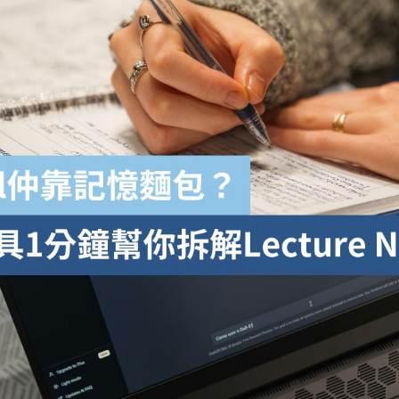
學生貸款
貸款計數
101
機