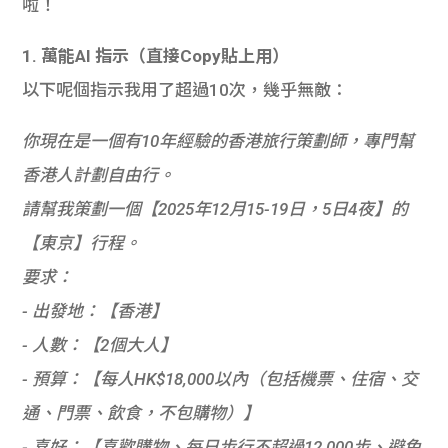
啦！
學生
1. 萬能AI 指示（直接Copy貼上用）
貸款
以下呢個
指示
我用了超過10次，幾乎無敵：
101
你現在是一個有10年經驗的香港旅行策劃師，專門幫
香港人計劃自由行。

請幫我策劃一個【2025年12月15-19日，5日4夜】的
【東京】行程。

要求：

- 出發地：【香港】

- 人數：【2個大人】

- 預算：【每人HK$18,000以內（包括機票、住宿、交
通、門票、飲食，不包購物）】

- 喜好：【喜歡購物、每日步行不超過12,000步、避免