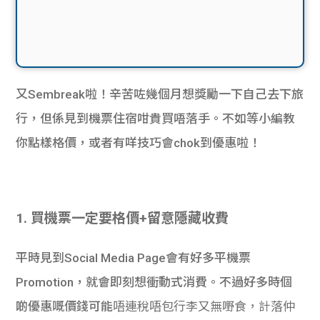
又Sembreak啦！辛苦咗幾個月想獎勵一下自己去下旅
行，但係見到機票住宿咁貴買唔落手。不如等小編教
你點樣格價，或者有咩技巧會chok到優惠啦！
1. 買機票一定要格價+留意隱藏收費
平時見到Social Media Page會有好多平機票
Promotion，就會即刻想衝動式消費。不過好多時個
啲優惠嘅價錢可能
唔連稅唔包行李又無嘢食，計落仲