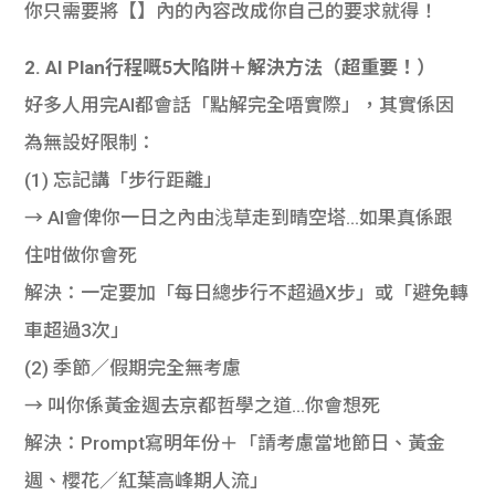
你只需要將【】內的內容改成你自己的要求就得！
2. AI Plan行程嘅5大陷阱＋解決方法（超重要！）
好多人用完AI都會話「點解完全唔實際」，其實係因
為無設好限制：
(1) 忘記講「步行距離」
→ AI會俾你一日之內由浅草走到晴空塔…如果真係跟
住咁做你會死
解決：一定要加「每日總步行不超過X步」或「避免轉
車超過3次」
(2) 季節／假期完全無考慮
→ 叫你係黃金週去京都哲學之道…你會想死
解決：Prompt寫明年份＋「請考慮當地節日、黃金
週、櫻花／紅葉高峰期人流」