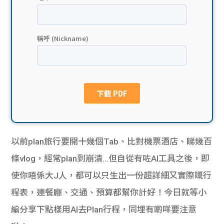
貸款
ge
計數
Gui
機
de
網上
校園
私人
Gui
貸款
de
以前plan旅行要開十幾個Tab、比對機票酒店、睇幾百
貸款
理財
條vlog，經常plan到崩潰…
但自從有咗AI工具之後，即
使你唔係大J人，都可以只生出一份超詳細又實際嘅行
計數
Gui
程表，連餐廳、交通、預算都幫你計好！今日就等小
機
de
編分享下點樣用AI去Plan行程，同埋有啲咩要注意