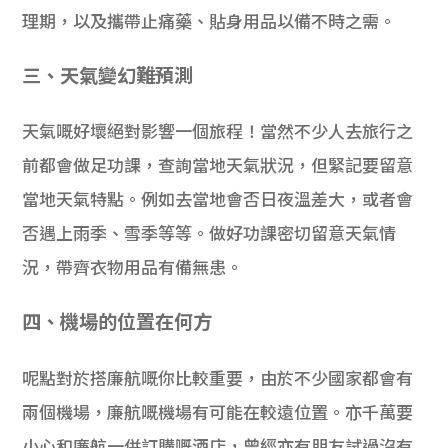
理期，以及攜帶止痛藥、貼身用品以備不時之需。
三、天氣變幻難預測
天氣嘅好壞絕對影響一個旅程！當然不少人去旅行之
前都會做足功課，查詢當地天氣狀況，但緊記要留意
當地天氣特點。例如去當地會否日夜溫差大，或者會
否遇上雨季、雪季等等。做好功課密切留意天氣情
況，帶齊衣物用品有備無患。
四、機場的位置在何方
呢點對於搭廉航嘅你比較重要，由於不少國家都會有
兩個機場，廉航嘅機場有可能在較遠位置。亦千萬要
小心和廉航一併訂購嘅酒店，曾經亦有朋友試過沒有