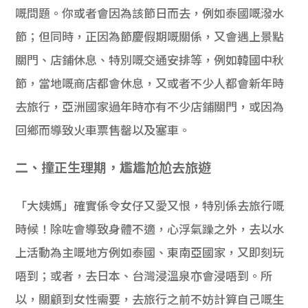
嘅問題。你或者會因為該節日而去，例如泰國嘅潑水
節；但同時，正因為節慶假期嘅關係，又會遇上景點
關門、店鋪休息、特別嘅交通安排等，例如韓國中秋
節，當地嘅商店都會休息，又或者不少人都會新年時
去旅行，亞洲國家過年時亦有不少店鋪關門，或因為
回鄉而導致火車票售罄以及塞車。
二、撞正生理期，尷尷尬尬去旅遊
「大姨媽」確實係令女仔又愛又恨，特別係去旅行嘅
時候！除咗會導致身體不適，心浮氣躁之外，去以水
上活動為主嘅地方例如泰國、東南亞國家，又即刻玩
唔到；或者，去日本、台灣浸溫泉亦會浸唔到。所
以，關顧到女性需要，去旅行之前不妨計算自己嘅生