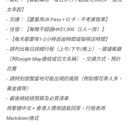
太早起】

- 交通：【盡量用JR Pass + IC卡，不考慮租車】

- 住宿：【每晚不超過HK$1,000（2人一房）】

- 【每天都要有1-2小時自由時間或咖啡店時間】

- 請列出每日詳細行程（上午/下午/晚上）、建議餐廳
（附Google Map連結或日文名稱）、交通方式、預計
花費

- 請特別提醒當地可能出現的風險（例如櫻花季人多、
黃金週等）

- 最後總結總預算及必買清單

用繁體中文 + 香港人慣用語氣回答，行程表用
Markdown格式