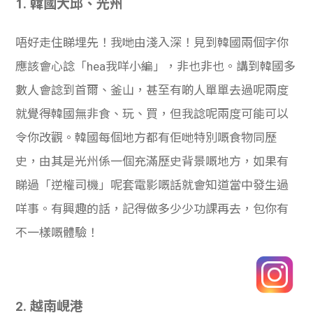
1. 韓國大邱、光州
唔好走住睇埋先！我哋由淺入深！見到韓國兩個字你
應該會心諗「hea我咩小編」，非也非也。講到韓國多
數人會諗到首爾、釜山，甚至有啲人單單去過呢兩度
就覺得韓國無非食、玩、買，但我諗呢兩度可能可以
令你改觀。韓國每個地方都有佢哋特別嘅食物同歷
史，由其是光州係一個充滿歷史背景嘅地方，如果有
睇過「逆權司機」呢套電影嘅話就會知道當中發生過
咩事。有興趣的話，記得做多少少功課再去，包你有
不一樣嘅體驗！
2. 越南峴港