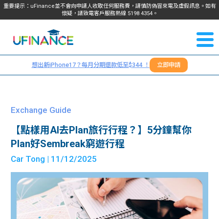
重要提示：uFinance並不會向申請人收取任何服務費，請慎防偽冒來電及虛假訊息。如有
懷疑，請致電客戶服務熱線
5198
4354
。
聯絡我
關於
們
想出新iPhone17？每月分期還款低至$344 ！
立即申請
＋
我們
852
貸款
5198
Exchange Guide
4354
服務
【點樣用AI去Plan旅行行程？】5分鐘幫你
Plan好Sembreak窮遊行程
學生
學生
Car Tong
| 11/12/2025
貸款
資訊
Blog
常見
貸款