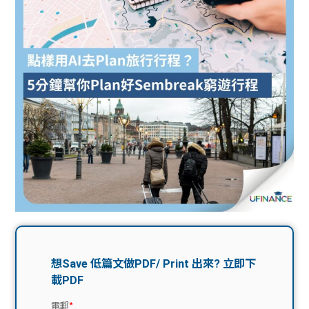
問題
計算
大專
機
學生
生筍
學生
福利
工推
故事
uFina
介
聯絡
分享
nce
搵工
我們
大學
校園
Gui
生學
贊助
de
費貸
Exc
款
han