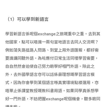
（1）可以學到新語言
學習新語言係呢個exchange之旅嘅重中之重。去到其
他國家，點可以唔識一兩句當地語言去同人交流啊？
例如蕩失路搵路人問路、到堂上用外語匯報，都好需
要識講同聽外語。為咗應付日常生活同埋學習需要，
自自然然會迫使自己努力啲學好嗰門外語。除此之
外，去外國學語言亦可以話係最理想嘅學習語言模
式，因為你會學到某個語言喺真實環境點樣運用，亦
唔單止係課堂教授嘅教科書用語。如果同學真係想學
好一門外語，不妨把握exchange呢個機會，聽多啲同
講多啲。