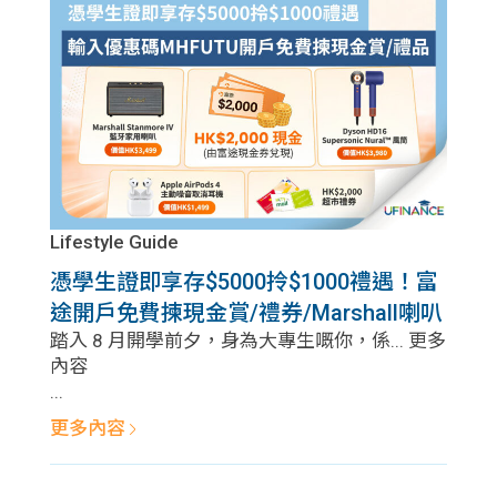
問題
計算
大專
機
學生
生筍
學生
福利
工推
故事
uFina
介
聯絡
分享
nce
搵工
我們
Lifestyle Guide
憑學生證即享存$5000拎$1000禮遇！富
大學
校園
Gui
途開戶免費揀現金賞/禮券/Marshall喇叭
生學
踏入 8 月開學前夕，身為大專生嘅你，係... 更多
贊助
de
內容
...
費貸
Exc
更多內容
款
han