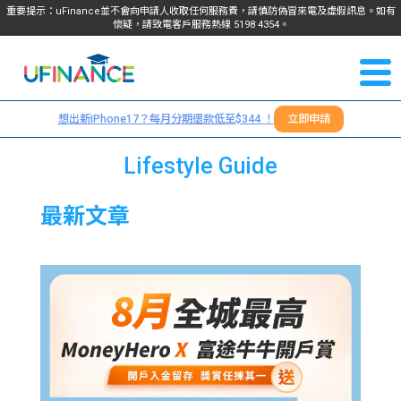
重要提示：uFinance並不會向申請人收取任何服務費，請慎防偽冒來電及虛假訊息。如有
懷疑，請致電客戶服務熱線
5198
4354
。
聯絡我
關於
們
想出新iPhone17？每月分期還款低至$344 ！
立即申請
＋
我們
852
Lifestyle Guide
貸款
5198
最新文章
4354
服務
學生
學生
貸款
資訊
Blog
常見
貸款