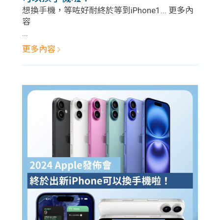
學生
想換手機，等咗好耐終於等到iPhone1... 更多內
容
貸款
...
更多內容
101