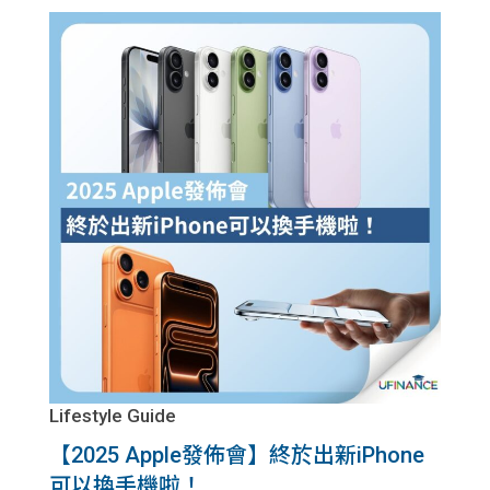
貸款
ge
計數
Gui
機
de
網上
校園
私人
Gui
貸款
de
貸款
理財
計數
Gui
Lifestyle Guide
機
de
【2025 Apple發佈會】終於出新iPhone
可以換手機啦！