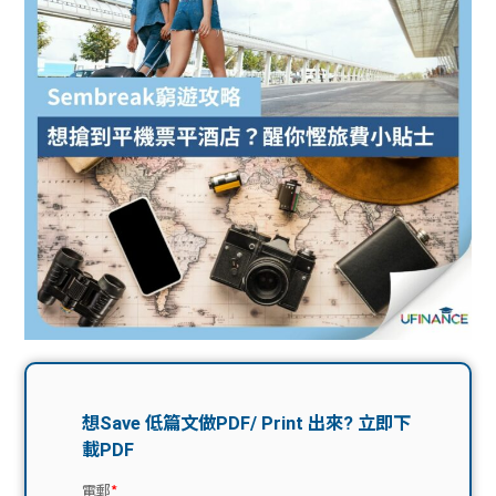
問題
計算
大專
機
學生
生筍
學生
福利
工推
故事
uFina
介
聯絡
分享
nce
搵工
我們
大學
校園
Gui
生學
贊助
de
費貸
Exc
款
han