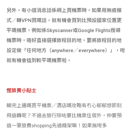
另外，有小道消息話係網上買機票時，如果用無痕模
式／轉VPN買嘅話，就有機會買到比預設國家位置更
平嘅機票。例如係Skyscanner或Google Flights搜尋
機票時，唔好直接選擇旅程目的地，要將旅程目的地
設定做「任何地方（anywhere／everywhere）」，咁
就有機會搵到較平嘅機票啦。
慳旅費小貼士
睇完上邊嘅買平機票／酒店嘅攻略有冇心郁郁想即刻
飛返轉呢？不過去旅行除咗要比機票住宿外，仲要預
返一筆旅費shopping先過癮架嘛！如果無咁多