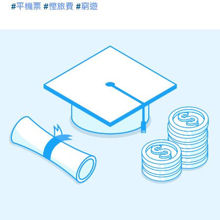
#
平機票
#
慳旅費
#
窮遊