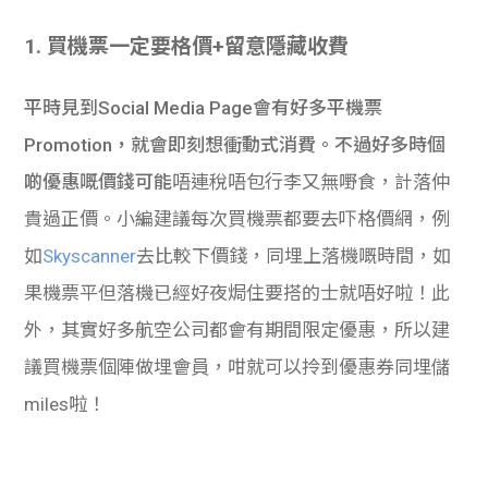
學生
1. 買機票一定要格價+留意隱藏收費
貸款
平時見到Social Media Page會有好多平機票
101
Promotion，就會即刻想衝動式消費。不過好多時個
啲優惠嘅價錢可能
唔連稅唔包行李又無嘢食，計落仲
貴過正價。小編建議每次買機票都要去吓格價網，例
如
Skyscanner
去比較下價錢，同埋上落機嘅時間，如
果機票平但落機已經好夜焗住要搭的士就唔好啦！此
外，其實好多航空公司都會有期間限定優惠，所以建
議買機票個陣做埋會員，咁就可以拎到優惠券同埋儲
miles啦！