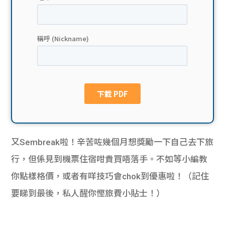
貸款
ge
計數
Gui
機
de
網上
校園
私人
Gui
貸款
de
又Sembreak啦！辛苦咗幾個月想獎勵一下自己去下旅
貸款
理財
行，但係見到機票住宿咁貴買唔落手。不如等小編教
你點樣格價，或者有咩技巧會chok到優惠啦！（記住
計數
Gui
要睇到最後，私人醒你慳旅費小貼士！）
機
de