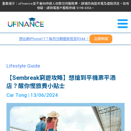
重要提示：uFinance並不會向申請人收取任何服務費，請慎防偽冒來電及虛假訊息。如有
懷疑，請致電客戶服務熱線
5198
4354
。
聯絡我
關於
們
想出新iPhone17？每月分期還款低至$344 ！
立即申請
＋
我們
852
貸款
5198
Lifestyle Guide
4354
服務
【Sembreak窮遊攻略】想搶到平機票平酒
店？醒你慳旅費小貼士
學生
學生
Car Tong
| 13/06/2024
貸款
資訊
Blog
常見
貸款