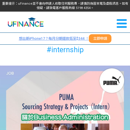
重要提示：uFinance並不會向申請人收取任何服務費，請慎防偽冒來電及虛假訊息。如有
懷疑，請致電客戶服務熱線
5198
4354
。
聯絡我
關於
們
想出新iPhone17？每月分期還款低至$344 ！
立即申請
＋
我們
#internship
852
貸款
5198
4354
服務
學生
學生
貸款
資訊
Blog
常見
貸款