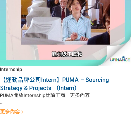
問題
計算
大專
機
學生
生筍
學生
福利
工推
故事
uFina
介
聯絡
分享
nce
搵工
我們
Internship
大學
校園
Gui
【運動品牌公司Intern】PUMA – Sourcing
Strategy & Projects （Intern）
生學
贊助
de
PUMA開放Internship比讀工商... 更多內容
...
費貸
Exc
更多內容
款
han