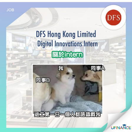
貸款
ge
計數
Gui
機
de
網上
校園
私人
Gui
貸款
de
貸款
理財
計數
Gui
機
de