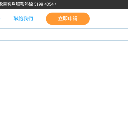
請致電客戶服務熱線
5198
4354
。
聯絡我們
立即申請
校