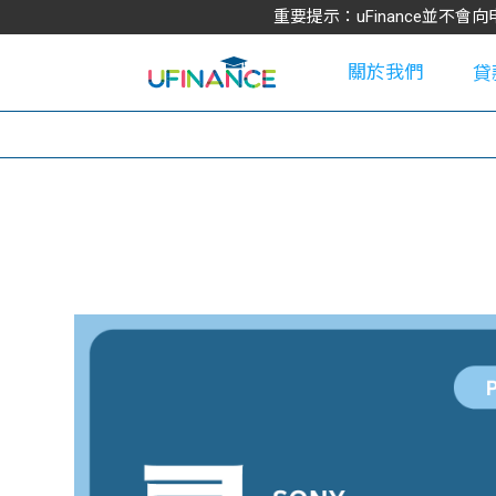
重要提示：uFinance並
關於我們
貸
學
大
貸
網
款