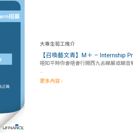
大專生筍工推介
【召喚藝文青】M＋ – Internship Pr
唔知平時你會唔會行開西九去睇展或睇音樂節
...
更多內容