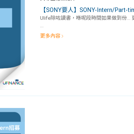
學生貸款
貸款計數
【SONY要人】SONY-Intern/Part-tim
101
機
Ulife除咗讀書，喺呢段時間如果做到份...
...
更多內容