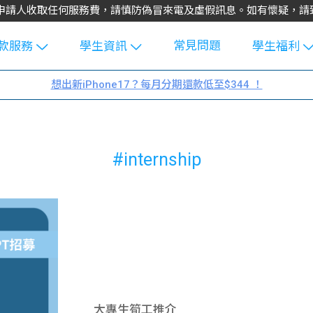
不會向申請人收取任何服務費，請慎防偽冒來電及虛假訊息。如有懷疑，
常見問題
款服務
學生資訊
學生福利
生貸款
Blog
uFinance 
想出新iPhone17？每月分期還款低至$344 ！
貸款計算
大專生筍
園贊助
機
工推介
學生故事
搵工
#internship
分享
Guide
Exchang
學生學費
e Guide
款
校園
貸款計數
Guide
機
理財
上私人貸
Guide
大專生筍工推介