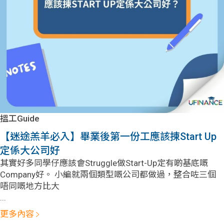
問題
計算
大專
機
學生
生筍
學生
福利
工推
故事
uFina
介
聯絡
分享
nce
搵工
我們
搵工Guide
大學
校園
Gui
【迷途羔羊必入】畢業後第一份工應該揀Start Up
定係大公司好
生學
贊助
de
其實好多同學仔應該會Struggle做Start-Up定有啲基底嘅
Company好。 小編就兩個類型嘅公司都做過，整合咗三個
費貸
Exc
唔同嘅地方比大
...
款
han
更多內容