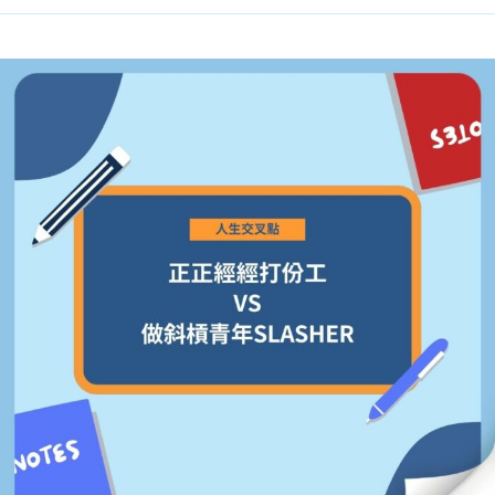
貸款
ge
計數
Gui
機
de
網上
校園
私人
Gui
貸款
de
貸款
理財
計數
Gui
機
de