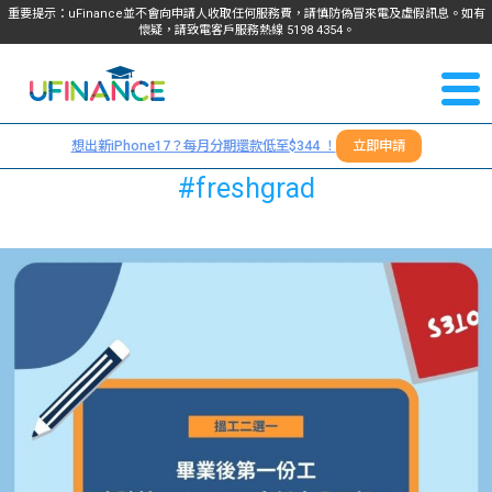
重要提示：uFinance並不會向申請人收取任何服務費，請慎防偽冒來電及虛假訊息。如有
懷疑，請致電客戶服務熱線
5198
4354
。
聯絡我
關於
們
想出新iPhone17？每月分期還款低至$344 ！
立即申請
＋
我們
#freshgrad
852
貸款
5198
4354
服務
學生
學生
貸款
資訊
Blog
常見
貸款