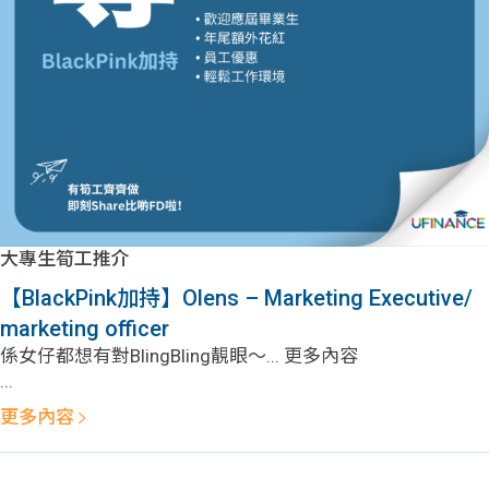
問題
計算
大專
機
學生
生筍
學生
福利
工推
故事
uFina
介
聯絡
分享
nce
搵工
我們
大專生筍工推介
大學
校園
Gui
【BlackPink加持】Olens – Marketing Executive/
marketing officer
生學
贊助
de
係女仔都想有對BlingBling靚眼～... 更多內容
...
費貸
Exc
更多內容
款
han