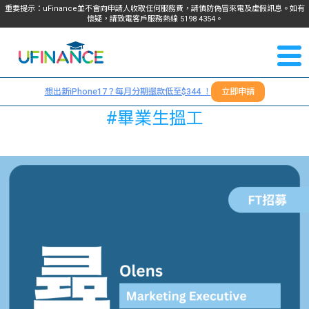
重要提示：uFinance並不會向申請人收取任何服務費，請慎防偽冒來電及虛假訊息。如有
懷疑，請致電客戶服務熱線
5198
4354
。
聯絡我
關於
們
想出新iPhone17？每月分期還款低至$344 ！
立即申請
＋
我們
#畢業生搵工
852
貸款
5198
4354
服務
學生
學生
貸款
資訊
Blog
常見
貸款