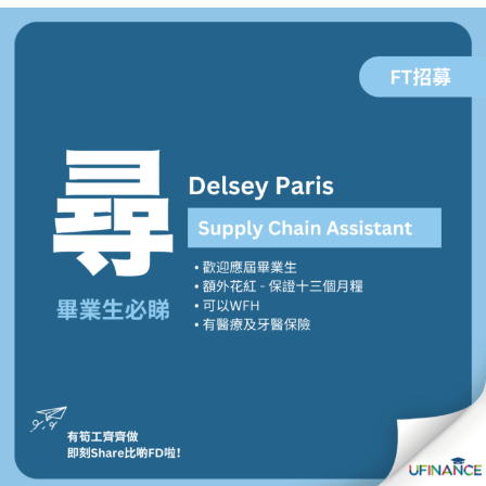
貸款
ge
計數
Gui
機
de
網上
校園
私人
Gui
貸款
de
貸款
理財
計數
Gui
機
de