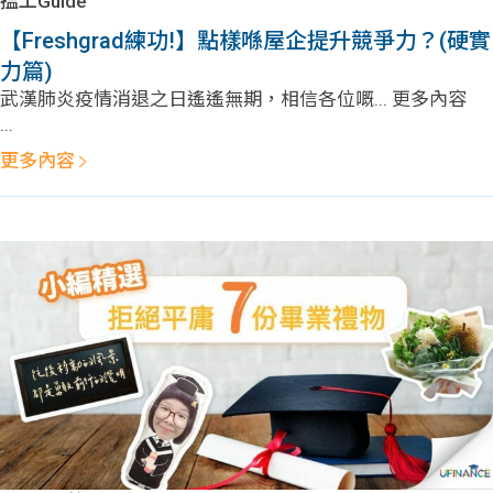
搵工Guide
【Freshgrad練功!】點樣喺屋企提升競爭力？(硬實
力篇)
武漢肺炎疫情消退之日遙遙無期，相信各位嘅... 更多內容
...
更多內容