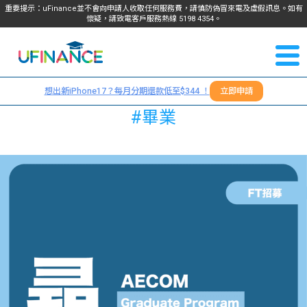
重要提示：uFinance並不會向申請人收取任何服務費，請慎防偽冒來電及虛假訊息。如有
懷疑，請致電客戶服務熱線
5198
4354
。
聯絡我
關於
們
想出新iPhone17？每月分期還款低至$344 ！
立即申請
＋
我們
#畢業
852
貸款
5198
4354
服務
學生
學生
貸款
資訊
Blog
常見
貸款