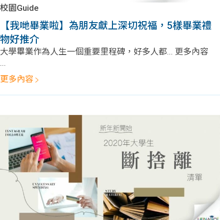
學生
校園Guide
【我哋畢業啦】為朋友獻上深切祝福，5樣畢業禮
貸款
物好推介
大學畢業作為人生一個重要里程碑，好多人都... 更多內容
101
...
更多內容