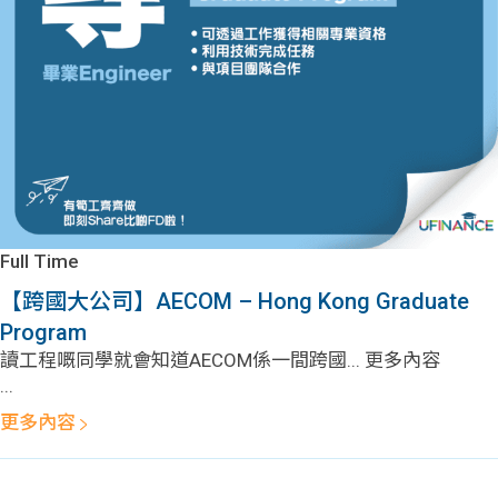
問題
計算
大專
機
學生
生筍
學生
福利
工推
故事
uFina
介
聯絡
分享
nce
搵工
我們
Full Time
大學
校園
Gui
【跨國大公司】AECOM – Hong Kong Graduate
Program
生學
贊助
de
讀工程嘅同學就會知道AECOM係一間跨國... 更多內容
...
費貸
Exc
更多內容
款
han