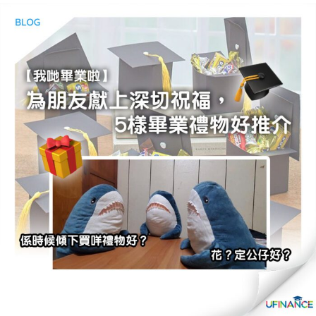
貸款
ge
計數
Gui
機
de
網上
校園
私人
Gui
貸款
de
貸款
理財
計數
Gui
機
de