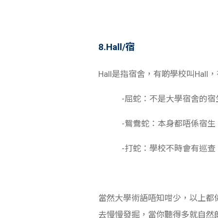
8.Hall/宿
Hall是指宿舍，有啲學校叫Ha
-屈蛇：不是大學宿舍的宿生
-鴛鴦蛇：本身都唔係宿生，
-打蛇：學校不時會有巡查，
當然大學術語唔知咁少，以上都係
去慢慢發掘，當你聽得多就自然