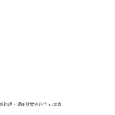
嘅術語，呢啲就要等各位fm寶寶