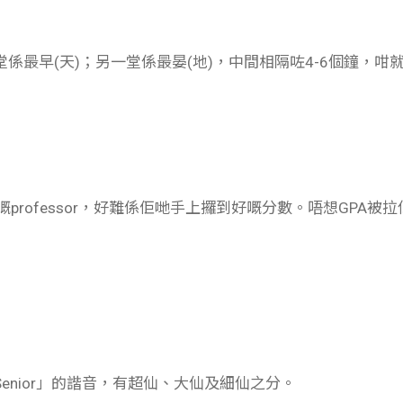
係最早(天)；另一堂係最晏(地)，中間相隔咗4-6個鐘，咁
嘅professor，好難係佢哋手上攞到好嘅分數。唔想GPA被拉低
enior」的諧音，有超仙、大仙及細仙之分。