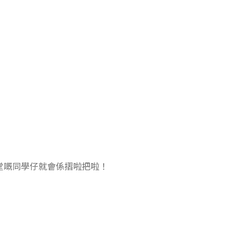
堂嘅同學仔就會係摺啦把啦！