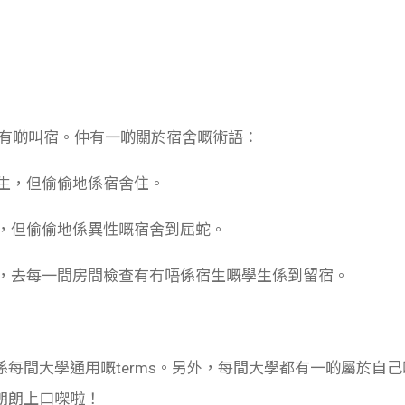
ll，有啲叫宿。仲有一啲關於宿舍嘅術語：
，但偷偷地係宿舍住。
但偷偷地係異性嘅宿舍到屈蛇。
去每一間房間檢查有冇唔係宿生嘅學生係到留宿。
每間大學通用嘅terms。另外，每間大學都有一啲屬於自己
朗朗上口㗎啦！