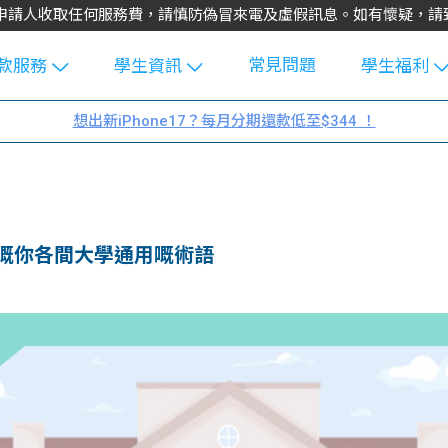
不會向申請人收取任何服務費，請慎防偽冒來電及虛假訊息。如有懷疑，
常見問題
款服務
學生資訊
學生福利
生貸款
Blog
uFinance 
想出新iPhone17？每月分期還款低至$344 ！
貸款計算
大專生筍
園贊助
機
工推介
學生故事
搵工
分享
Guide
嘅你各間大學通用嘅術語
Exchang
學生學費
e Guide
款
校園
貸款計數
Guide
機
理財
上私人貸
Guide