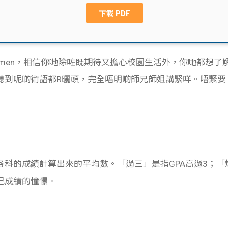
eshmen，相信你哋除咗既期待又擔心校園生活外，你哋都想
聽到呢啲術語都R曬頭，完全唔明啲師兄師姐講緊咩。唔緊要
verage，各科的成績計算出來的平均數。「過三」是指GPA高過3
己成績的憧憬。