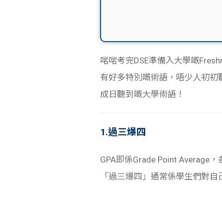
啱啱考完DSE準備入大學嘅Fr
有好多特別嘅術語，唔少人初初
成日聽到嘅大學術語！
1.過三爆四
GPA即係Grade Point A
「過三爆四」通常係學生們對自