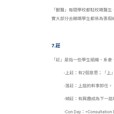
「獸醫」每間學校都駐校嘅醫生
實大部分去睇嘅學生都係為張假
7.莊
「莊」是指一些學生組織、系會
-上莊：有2個意思；「上」
-落莊：上屆的幹事卸任。
-傾莊：有興趣成為下一屆幹
-Con Day：=Consultatio