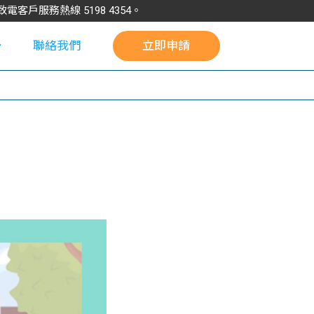
請致電客戶服務熱線
5198
4354
。
聯絡我們
立即申請
校