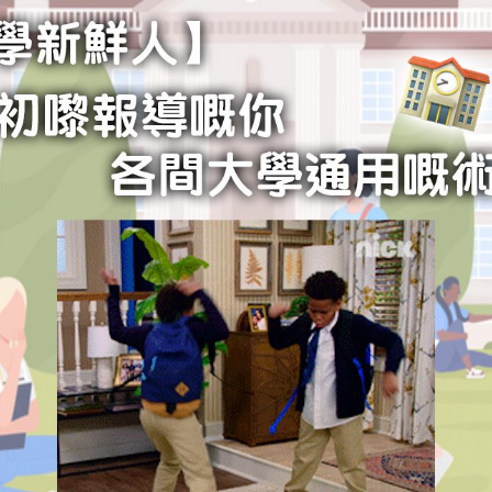
學生貸款
貸款計數
101
機