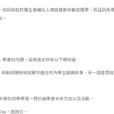
，但因為駐校醫生普遍比人嘅感覺都係斷症隨便，而且因為
紙。
、學會的內閣。延伸落去仲有以下嘅術語：
係動詞嘅時候就解作擔任校內學生組織幹事，另一個意思就
事的同學聚埋一齊討論學會未來方向以及活動。
n Day，諮詢日。