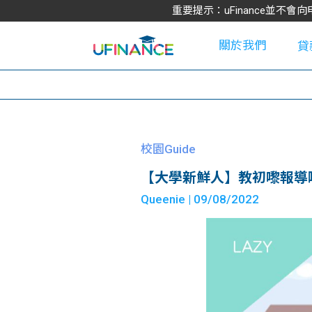
重要提示：uFinance並
關於我們
貸
學
校園Guide
【大學新鮮人】教初嚟報導
大
Queenie
| 09/08/2022
貸
網
款