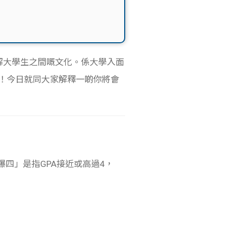
了解大學生之間嘅文化。係大學入面
！今日就同大家解釋一啲你將會
；「爆四」是指GPA接近或高過4，