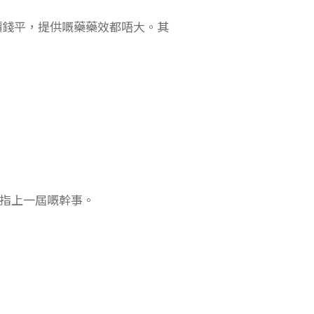
價錢平，提供嘅藥藥效都唔大。其
指上一屆嘅幹事。