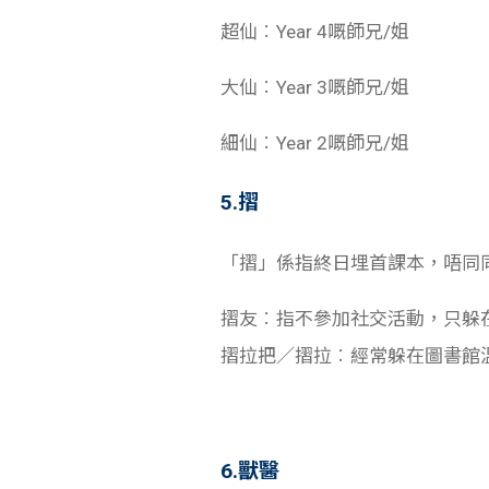
超仙︰Year 4嘅師兄/姐
大仙︰Year 3嘅師兄/姐
細仙︰Year 2嘅師兄/姐
5.摺
「摺」係指終日埋首課本，唔同
摺友︰指不參加社交活動，只躲
摺拉把／摺拉︰經常躲在圖書館
6.獸醫