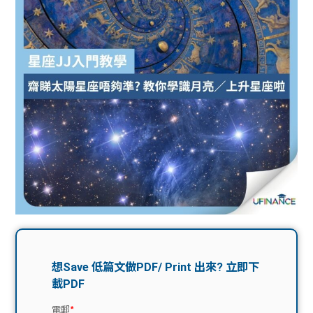
問題
計算
大專
機
學生
生筍
學生
福利
工推
故事
uFina
介
聯絡
分享
nce
搵工
我們
大學
校園
Gui
生學
贊助
de
費貸
Exc
款
han