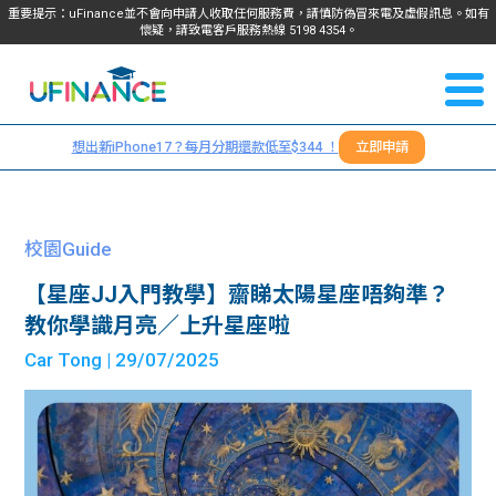
重要提示：uFinance並不會向申請人收取任何服務費，請慎防偽冒來電及虛假訊息。如有
懷疑，請致電客戶服務熱線
5198
4354
。
聯絡我
關於
們
想出新iPhone17？每月分期還款低至$344 ！
立即申請
＋
我們
852
貸款
5198
校園Guide
4354
服務
【星座JJ入門教學】齋睇太陽星座唔夠準？
教你學識月亮／上升星座啦
學生
學生
Car Tong
| 29/07/2025
貸款
資訊
Blog
常見
貸款