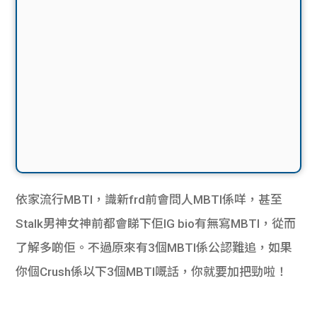
依家流行MBTI，識新frd前會問人MBTI係咩，甚至
Stalk男神女神前都會睇下佢IG bio有無寫MBTI，從而
了解多啲佢。不過原來有3個MBTI係公認難追，如果
你個Crush係以下3個MBTI嘅話，你就要加把勁啦！