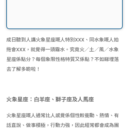
成日聽到人講火象星座嘅人特別XXX、同水象嘅人拍
拖會XXX，就覺得一頭霧水。究竟火／土／風／水象
星座係點分？每個象限性格特質又係點？不如睇埋落
去了解多啲啦！
火象星座：白羊座、獅子座及人馬座
火象星座嘅人通常比人感覺係個性較衝動、熱情、有
話直說、做事積極，行動力強，因此經常都會成為團