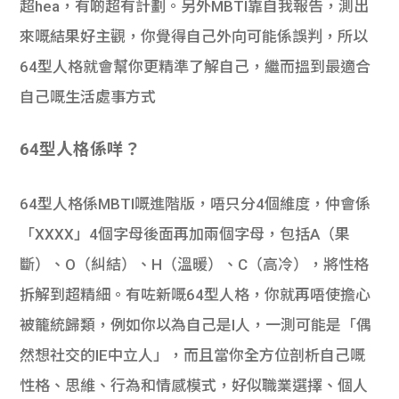
超hea，有啲超有計劃。另外MBTI靠自我報告，測出
來嘅結果好主觀，你覺得自己外向可能係誤判，所以
64型人格就會幫你更精準了解自己，繼而搵到最適合
自己嘅生活處事方式
64型人格係咩？
64型人格係MBTI嘅進階版，唔只分4個維度，仲會係
「XXXX」4個字母後面再加兩個字母，包括A（果
斷）、O（糾結）、H（溫暖）、C（高冷），將性格
拆解到超精細。有咗新嘅64型人格，你就再唔使擔心
被籠統歸類，例如你以為自己是I人，一測可能是「偶
然想社交的IE中立人」，而且當你全方位剖析自己嘅
性格、思維、行為和情感模式，好似職業選擇、個人