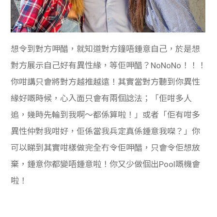
想令到對方呷醋，就知道對方鐘唔鍾意自己，於是想
對方展示自己好有異性緣，等佢呷醋？NoNoNo！！！
你咁講只會將對方越推越遠！其實當對方聽到你異性
緣好嘅時候，心入面只會有兩個諗法；「佢咁多人
追，幾時先輪到我啊～都係算啦！」或者「佢有咁多
異性仲對我咁好，佢係當我兵定真係鍾意我㗎？」你
可以睇到其實咁樣做完全冇令佢呷醋，只會令佢想放
棄，鍾意你都變唔鍾意啦！你又少做個出Pool嘅機會
啦！