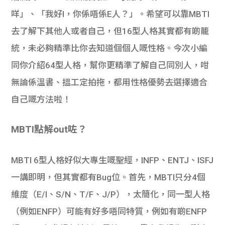
咩」、「我好I，你係唔係E人？」。希望可以靠MBTI
去了解下其他人或者自己，但16
型人格其實都有啲籠
統，未必夠精準比你去知道個個人嘅性格。
今次小編
同你介紹64型人格，幫你更精準了解自己同別人，咁
無論係溫書、搵工定拍拖，都用性格優勢去選擇適合
自己嘅方法啦！
MBTI點解out咗？
MBTI 6型人格好似大專生嘅聖經，INFP、ENTJ、ISFJ
一講即明，但其實都有Bug位。首先，MBTI只分4個
維度（E/I、S/N、T/F、J/P），太簡化，同一型人格
（例如ENFP）可能有好多唔同特質，例如有啲ENFP