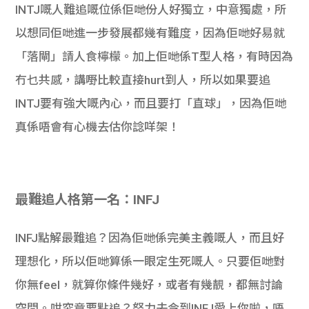
INTJ嘅人難追嘅位係佢哋份人好獨立，中意獨處，所
以想同佢哋進一步發展都幾有難度，因為佢哋好易就
「落閘」請人食檸檬。加上佢哋係T型人格，有時因為
冇乜共感，講嘢比較直接hurt到人，所以如果要追
INTJ要有強大嘅內心，而且要打「直球」，因為佢哋
真係唔會有心機去估你諗咩架！
最難追人格第一名：INFJ
INFJ點解最難追？因為佢哋係完美主義嘅人，而且好
理想化，所以佢哋算係一眼定生死嘅人。只要佢哋對
你無feel，就算你條件幾好，或者有幾靚，都無討論
空間。咁究竟要點追？努力去令到INFJ愛上你啦，唔