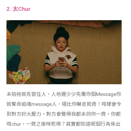
2. 太Chur
未拍拖就先管住人，人地遲少少先覆你個Message你
就奪命追魂message人，唔比你嚇走就奇！咁樣會令
到對方好大壓力，對方會覺得我都未同你一齊，你都
咁chur，一齊之後咪死得？其實都知道呢個行為係出