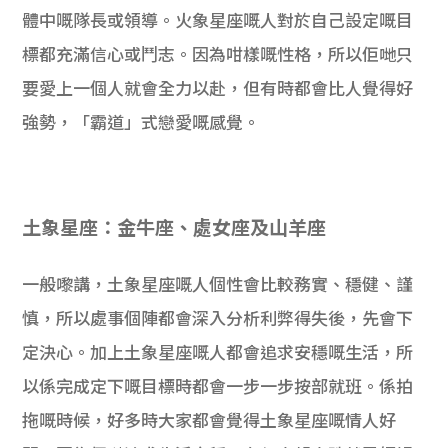
體中嘅隊長或領導。火象星座嘅人對於自己設定嘅目
標都充滿信心或鬥志。因為咁樣嘅性格，所以佢哋只
要愛上一個人就會全力以赴，但有時都會比人覺得好
強勢，「霸道」式戀愛嘅感覺。
土象星座：金牛座、處女座及山羊座
一般嚟講，土象星座嘅人個性會比較務實、穩健、謹
慎，所以處事個陣都會深入分析利弊得失後，先會下
定決心。加上土象星座嘅人都會追求安穩嘅生活，所
以係完成定下嘅目標時都會一步一步按部就班。係拍
拖嘅時候，好多時大家都會覺得土象星座嘅情人好