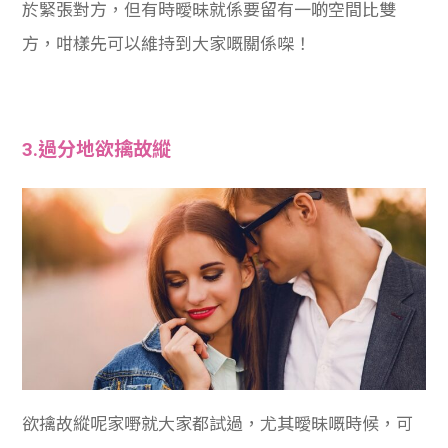
於緊張對方，但有時曖昧就係要留有一啲空間比雙
方，咁樣先可以維持到大家嘅關係㗎！
3.過分地欲擒故縱
欲擒故縱呢家嘢就大家都試過，尤其曖昧嘅時候，可