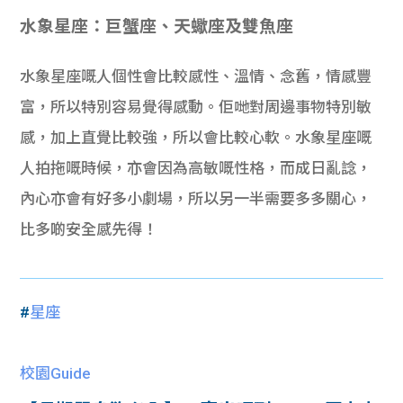
水象星座：巨蟹座、天蠍座及雙魚座
水象星座嘅人個性會比較感性、溫情、念舊，情感豐
富，所以特別容易覺得感動。佢哋對周邊事物特別敏
感，加上直覺比較強，所以會比較心軟。水象星座嘅
人拍拖嘅時候，亦會因為高敏嘅性格，而成日亂諗，
內心亦會有好多小劇場，所以另一半需要多多關心，
比多啲安全感先得！
#
星座
校園Guide