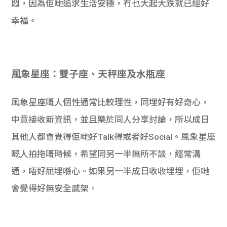
悶，因為佢哋追求生活安穩，冇乜大起大跌就已經好
幸福。
風象星座：雙子座、天秤座及水瓶座
風象星座嘅人個性通常比較理性，同埋好有好奇心，
中意接收新資訊，並且樂於同人分享討論，所以成日
其他人都會覺得佢哋好Talk得或者好Social。風象星座
嘅人拍拖嘅時候，希望同另一半無所不談，經常溝
通，唔好屈埋喺心。如果另一半成日收收埋埋，佢哋
會覺得好無安全感架。