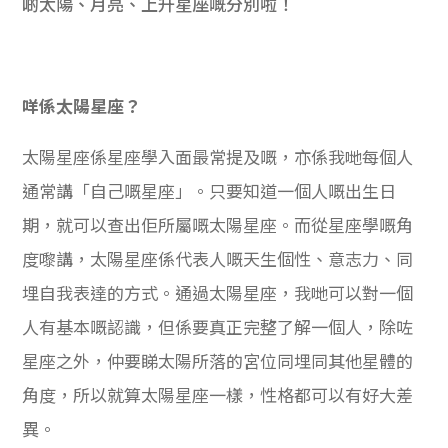
啲太陽、月亮、上升星座嘅分別啦！
學生
貸款
咩係太陽星座？
101
太陽星座係星座學入面最常提及嘅，亦係我哋每個人
通常講「自己嘅星座」。只要知道一個人嘅出生日
期，就可以查出佢所屬嘅太陽星座。而從星座學嘅角
度嚟講，太陽星座係代表人嘅天生個性、意志力、同
埋自我表達的方式。通過太陽星座，我哋可以對一個
人有基本嘅認識，但係要真正完整了解一個人，除咗
星座之外，仲要睇太陽所落的宮位同埋同其他星體的
角度，所以就算太陽星座一樣，性格都可以有好大差
異。