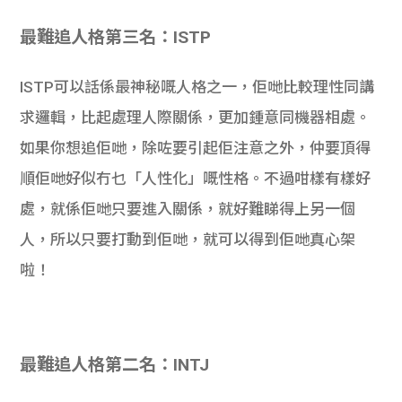
最難追人格第三名：ISTP
ISTP可以話係最神秘嘅人格之一，佢哋比較理性同講
求邏輯，比起處理人際關係，更加鍾意同機器相處。
如果你想追佢哋，除咗要引起佢注意之外，仲要頂得
順佢哋好似冇乜「人性化」嘅性格。不過咁樣有樣好
處，就係佢哋只要進入關係，就好難睇得上另一個
人，所以只要打動到佢哋，就可以得到佢哋真心架
啦！
最難追人格第二名：INTJ