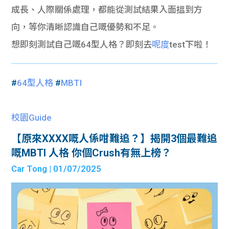
成長、人際關係處理，都能從測試結果入面搵到方
向，等你清晰認識自己嘅優勢和不足。
想即刻測試自己嘅64型人格？即刻去
呢度
test下啦！
#
64型人格
#
MBTI
校園Guide
【原來XXXX嘅人係咁難追？】揭開3個最難追
嘅MBTI 人格 你個Crush有無上榜？
Car Tong
| 01/07/2025