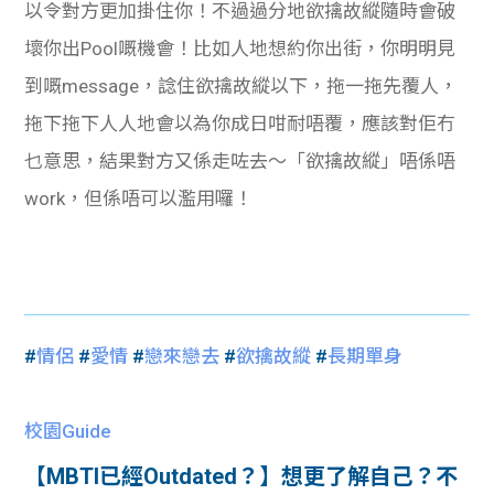
以令對方更加掛住你！不過過分地欲擒故縱隨時會破
壞你出Pool嘅機會！比如人地想約你出街，你明明見
到嘅message，諗住欲擒故縱以下，拖一拖先覆人，
拖下拖下人人地會以為你成日咁耐唔覆，應該對佢冇
乜意思，結果對方又係走咗去～「欲擒故縱」唔係唔
work，但係唔可以濫用囉！
#
情侶
#
愛情
#
戀來戀去
#
欲擒故縱
#
長期單身
校園Guide
【MBTI已經Outdated？】想更了解自己？不