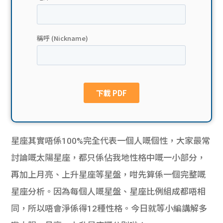
貸款
ge
計數
Gui
機
de
網上
校園
私人
Gui
貸款
de
星座其實唔係100%完全代表一個人嘅個性，大家最常
貸款
理財
討論嘅太陽星座，都只係佔我地性格中嘅一小部分，
再加上月亮、上升星座等星盤，咁先算係一個完整嘅
計數
Gui
星座分析。因為每個人嘅星盤、星座比例組成都唔相
機
de
同，所以唔會淨係得12種性格。今日就等小編講解多