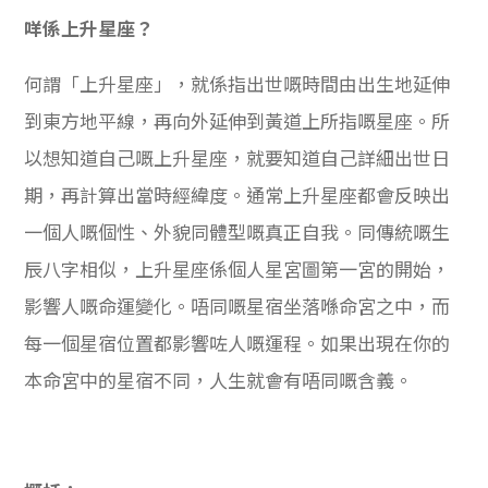
咩係上升星座？
何謂「上升星座」，就係指出世嘅時間由出生地延伸
到東方地平線，再向外延伸到黃道上所指嘅星座。所
以想知道自己嘅上升星座，就要知道自己詳細出世日
期，再計算出當時經緯度。通常上升星座都會反映出
一個人嘅個性、外貌同體型嘅真正自我。同傳統嘅生
辰八字相似，上升星座係個人星宮圖第一宮的開始，
影響人嘅命運變化。唔同嘅星宿坐落喺命宮之中，而
每一個星宿位置都影響咗人嘅運程。如果出現在你的
本命宮中的星宿不同，人生就會有唔同嘅含義。