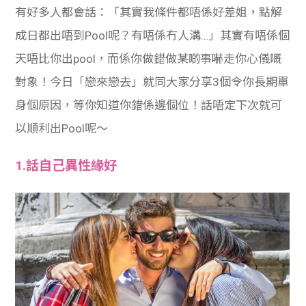
有好多人都會話：「其實我條件都唔係好差姐，點解
成日都出唔到Pool呢？有唔係冇人溝…」其實有唔係個
天唔比你出pool，而係你做錯做某啲事嚇走你心儀嘅
對象！今日「戀來戀去」就同大家分享3個令你長期單
身個原因，等你知道你錯係邊個位！話唔定下次就可
以順利出Pool呢～
1.話自己異性緣好