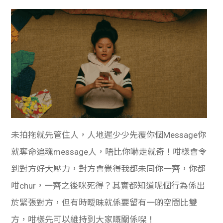
未拍拖就先管住人，人地遲少少先覆你個Message你
就奪命追魂message人，唔比你嚇走就奇！咁樣會令
到對方好大壓力，對方會覺得我都未同你一齊，你都
咁chur，一齊之後咪死得？其實都知道呢個行為係出
於緊張對方，但有時曖昧就係要留有一啲空間比雙
方，咁樣先可以維持到大家嘅關係㗎！