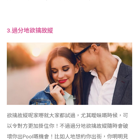
3.過分地欲擒故縱
欲擒故縱呢家嘢就大家都試過，尤其曖昧嘅時候，可
以令對方更加掛住你！不過過分地欲擒故縱隨時會破
壞你出Pool嘅機會！比如人地想約你出街，你明明見