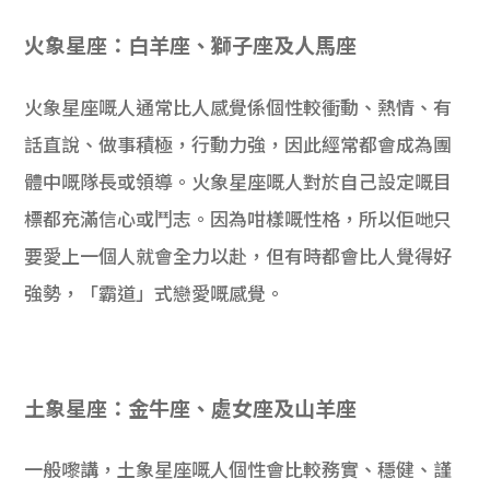
學生
火象星座：白羊座、獅子座及人馬座
貸款
火象星座嘅人通常比人感覺係個性較衝動、熱情、有
101
話直說、做事積極，行動力強，因此經常都會成為團
體中嘅隊長或領導。火象星座嘅人對於自己設定嘅目
標都充滿信心或鬥志。因為咁樣嘅性格，所以佢哋只
要愛上一個人就會全力以赴，但有時都會比人覺得好
強勢，「霸道」式戀愛嘅感覺。
土象星座：金牛座、處女座及山羊座
一般嚟講，土象星座嘅人個性會比較務實、穩健、謹