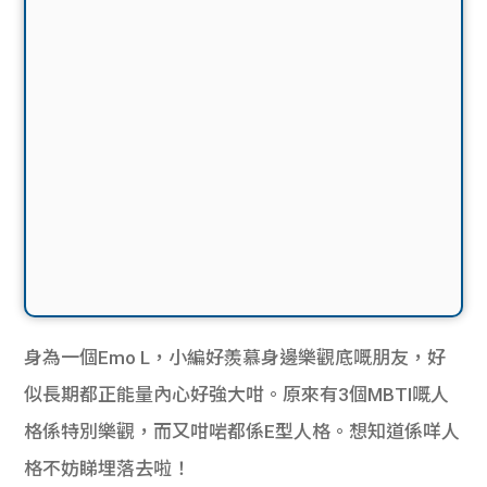
身為一個Emo L，小編好羨慕身邊樂觀底嘅朋友，好
似長期都正能量內心好強大咁。原來有3個MBTI嘅人
格係特別樂觀，而又咁啱都係E型人格。想知道係咩人
格不妨睇埋落去啦！