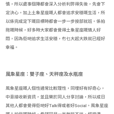
慎，所以處事個陣都會深入分析利弊得失後，先會下
定決心。加上土象星座嘅人都會追求安穩嘅生活，所
以係完成定下嘅目標時都會一步一步按部就班。係拍
拖嘅時候，好多時大家都會覺得土象星座嘅情人好
悶，因為佢哋追求生活安穩，冇乜大起大跌就已經好
幸福。
風象星座：雙子座、天秤座及水瓶座
風象星座嘅人個性通常比較理性，同埋好有好奇心，
中意接收新資訊，並且樂於同人分享討論，所以成日
其他人都會覺得佢哋好Talk得或者好Social。風象星座