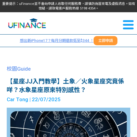
重要提示：uFinance並不會向申請人收取任何服務費，請慎防偽冒來電及虛假訊息。如有
懷疑，請致電客戶服務熱線
5198
4354
。
聯絡我
關於
們
想出新iPhone17？每月分期還款低至$344 ！
立即申請
＋
我們
852
貸款
5198
校園Guide
4354
服務
【星座JJ入門教學】土象／火象星座究竟係
咩？水象星座原來特別感性？
學生
學生
Car Tong
| 22/07/2025
貸款
資訊
Blog
常見
貸款