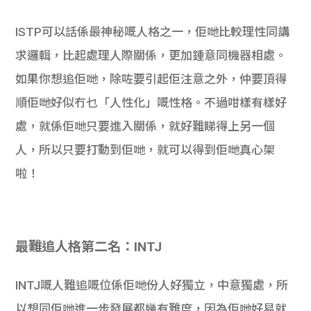
ISTP可以話係最神秘嘅人格之一，佢哋比較理性同講
求邏輯，比起處理人際關係，更加鍾意同機器相處。
如果你想追佢哋，除咗要引起佢注意之外，仲要頂得
順佢哋好似冇乜「人性化」嘅性格。不過咁樣有樣好
處，就係佢哋只要進入關係，就好難睇得上另一個
人，所以只要打動到佢哋，就可以得到佢哋真心架
啦！
最難追人格第二名：INTJ
INTJ嘅人難追嘅位係佢哋份人好獨立，中意獨處，所
以想同佢哋進一步發展都幾有難度，因為佢哋好易就