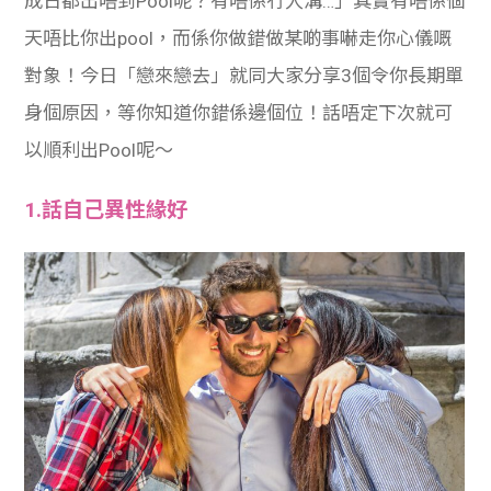
成日都出唔到Pool呢？有唔係冇人溝…」其實有唔係個
天唔比你出pool，而係你做錯做某啲事嚇走你心儀嘅
對象！今日「戀來戀去」就同大家分享3個令你長期單
身個原因，等你知道你錯係邊個位！話唔定下次就可
以順利出Pool呢～
1.話自己異性緣好