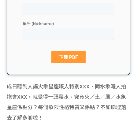
貸款
ge
計數
Gui
機
de
網上
校園
私人
Gui
貸款
de
成日聽到人講火象星座嘅人特別XXX、同水象嘅人拍
貸款
理財
拖會XXX，就覺得一頭霧水。究竟火／土／風／水象
星座係點分？每個象限性格特質又係點？不如睇埋落
計數
Gui
去了解多啲啦！
機
de