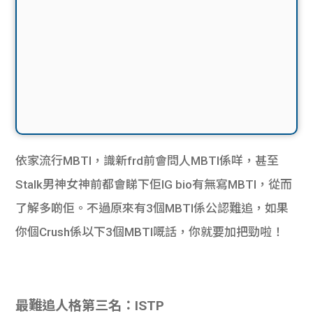
依家流行MBTI，識新frd前會問人MBTI係咩，甚至
Stalk男神女神前都會睇下佢IG bio有無寫MBTI，從而
了解多啲佢。不過原來有3個MBTI係公認難追，如果
你個Crush係以下3個MBTI嘅話，你就要加把勁啦！
最難追人格第三名：ISTP