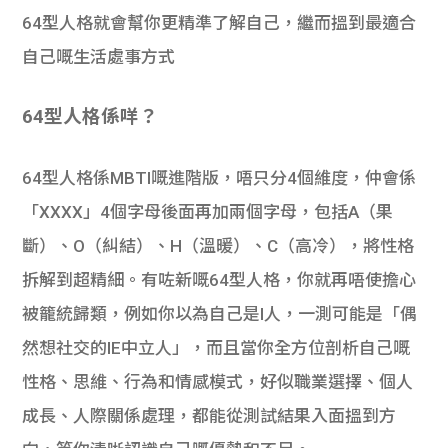
64型人格就會幫你更精準了解自己，繼而搵到最適合
自己嘅生活處事方式
64型人格係咩？
64型人格係MBTI嘅進階版，唔只分4個維度，仲會係
「XXXX」4個字母後面再加兩個字母，包括A（果
斷）、O（糾結）、H（溫暖）、C（高冷），將性格
拆解到超精細。有咗新嘅64型人格，你就再唔使擔心
被籠統歸類，例如你以為自己是I人，一測可能是「偶
然想社交的IE中立人」，而且當你全方位剖析自己嘅
性格、思維、行為和情感模式，好似職業選擇、個人
成長、人際關係處理，都能從測試結果入面搵到方