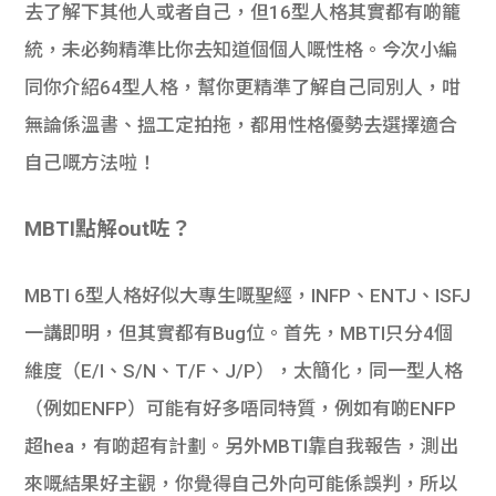
去了解下其他人或者自己，但16
型人格其實都有啲籠
統，未必夠精準比你去知道個個人嘅性格。
今次小編
同你介紹64型人格，幫你更精準了解自己同別人，咁
無論係溫書、搵工定拍拖，都用性格優勢去選擇適合
自己嘅方法啦！
MBTI點解out咗？
MBTI 6型人格好似大專生嘅聖經，INFP、ENTJ、ISFJ
一講即明，但其實都有Bug位。首先，MBTI只分4個
維度（E/I、S/N、T/F、J/P），太簡化，同一型人格
（例如ENFP）可能有好多唔同特質，例如有啲ENFP
超hea，有啲超有計劃。另外MBTI靠自我報告，測出
來嘅結果好主觀，你覺得自己外向可能係誤判，所以