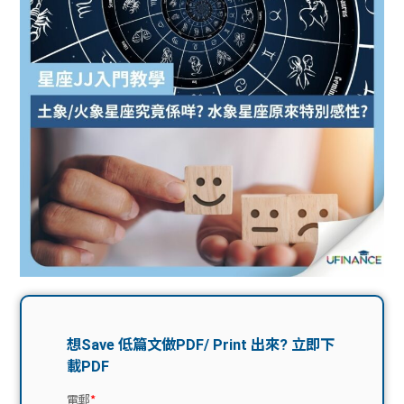
問題
計算
大專
機
學生
生筍
學生
福利
工推
故事
uFina
介
聯絡
分享
nce
搵工
我們
大學
校園
Gui
生學
贊助
de
費貸
Exc
款
han