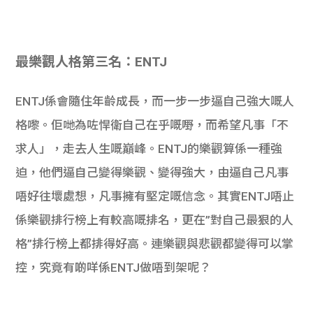
最樂觀人格第三名：ENTJ
ENTJ係會隨住年齡成長，而一步一步逼自己強大嘅人
格嚟。佢哋為咗悍衛自己在乎嘅嘢，而希望凡事「不
求人」，走去人生嘅巔峰。ENTJ的樂觀算係一種強
迫，他們逼自己變得樂觀、變得強大，由逼自己凡事
唔好往壞處想，凡事擁有堅定嘅信念。其實ENTJ唔止
係樂觀排行榜上有較高嘅排名，更在”對自己最狠的人
格”排行榜上都排得好高。連樂觀與悲觀都變得可以掌
控，究竟有啲咩係ENTJ做唔到架呢？