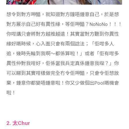
想令到對方呷醋，就知道對方鐘唔鍾意自己，於是想
對方展示自己好有異性緣，等佢呷醋？NoNoNo！！！
你咁講只會將對方越推越遠！其實當對方聽到你異性
緣好嘅時候，心入面只會有兩個諗法；「佢咁多人
追，幾時先輪到我啊～都係算啦！」或者「佢有咁多
異性仲對我咁好，佢係當我兵定真係鍾意我㗎？」你
可以睇到其實咁樣做完全冇令佢呷醋，只會令佢想放
棄，鍾意你都變唔鍾意啦！你又少做個出Pool嘅機會
啦！
2. 太Chur