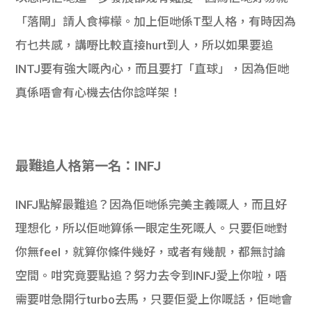
「落閘」請人食檸檬。加上佢哋係T型人格，有時因為
冇乜共感，講嘢比較直接hurt到人，所以如果要追
INTJ要有強大嘅內心，而且要打「直球」，因為佢哋
真係唔會有心機去估你諗咩架！
最難追人格第一名：INFJ
INFJ點解最難追？因為佢哋係完美主義嘅人，而且好
理想化，所以佢哋算係一眼定生死嘅人。只要佢哋對
你無feel，就算你條件幾好，或者有幾靚，都無討論
空間。咁究竟要點追？努力去令到INFJ愛上你啦，唔
需要咁急開行turbo去馬，只要佢愛上你嘅話，佢哋會