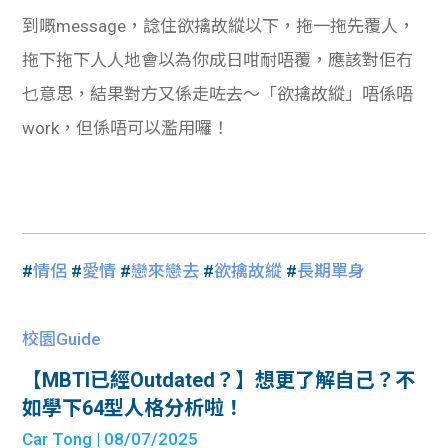
到嘅message，諗住欲擒故縱以下，拖一拖先覆人，
拖下拖下人人地會以為你成日咁耐唔覆，應該對佢冇
乜意思，結果對方又係走咗去～「欲擒故縱」唔係唔
work，但係唔可以濫用囉！
#
情侶
#
愛情
#
戀來戀去
#
欲擒故縱
#
長期單身
校園Guide
【MBTI已經Outdated？】想更了解自己？不
如學下64型人格分析啦！
Car Tong
| 08/07/2025