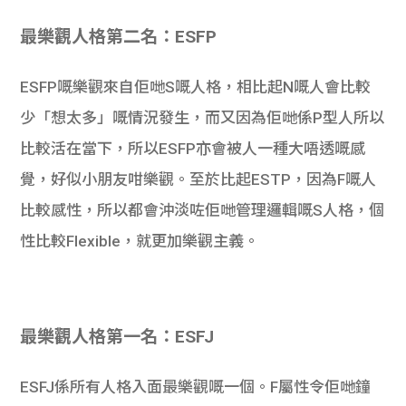
最樂觀人格第二名：ESFP
ESFP嘅樂觀來自佢哋S嘅人格，相比起N嘅人會比較
少「想太多」嘅情況發生，而又因為佢哋係P型人所以
比較活在當下，所以ESFP亦會被人一種大唔透嘅感
覺，好似小朋友咁樂觀。至於比起ESTP，因為F嘅人
比較感性，所以都會沖淡咗佢哋管理邏輯嘅S人格，個
性比較Flexible，就更加樂觀主義。
最樂觀人格第一名：ESFJ
ESFJ係所有人格入面最樂觀嘅一個。F屬性令佢哋鐘