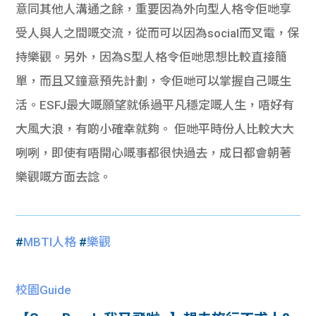
意同其他人溝通之餘，重要因為外向型人格令佢哋享
受人與人之間嘅交流，從而可以因為social而叉電，保
持樂觀。另外，因為S型人格令佢哋思想比較直接簡
單，而且又鐘意預先計劃，令佢哋可以掌握自己嘅生
活。ESFJ最大嘅願望就係過平凡穩定嘅人生，唔好有
大風大浪，有啲小確幸就夠。 佢哋平時份人比較大大
咧咧，即使有唔開心嘅事都很快過去，成日都會朝著
樂觀嘅方面去諗。
#
MBTI人格
#
樂觀
校園Guide