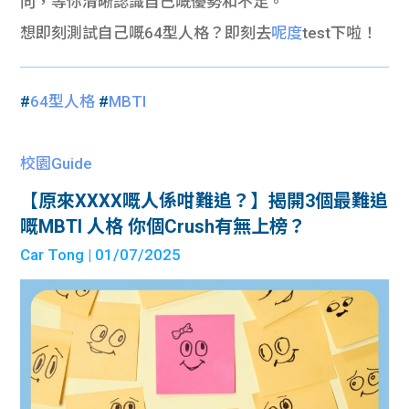
向，等你清晰認識自己嘅優勢和不足。
想即刻測試自己嘅64型人格？即刻去
呢度
test下啦！
#
64型人格
#
MBTI
校園Guide
【原來XXXX嘅人係咁難追？】揭開3個最難追
嘅MBTI 人格 你個Crush有無上榜？
Car Tong
| 01/07/2025