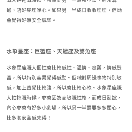
嘅人拍拖嘅時候，希望同另一半無所不談，經常溝
通，唔好屈埋喺心。如果另一半成日收收埋埋，佢哋
會覺得好無安全感架。
水象星座：巨蟹座、天蠍座及雙魚座
水象星座嘅人個性會比較感性、溫情、念舊，情感豐
富，所以特別容易覺得感動。佢哋對周邊事物特別敏
感，加上直覺比較強，所以會比較心軟。水象星座嘅
人拍拖嘅時候，亦會因為高敏嘅性格，而成日亂諗，
內心亦會有好多小劇場，所以另一半需要多多關心，
比多啲安全感先得！