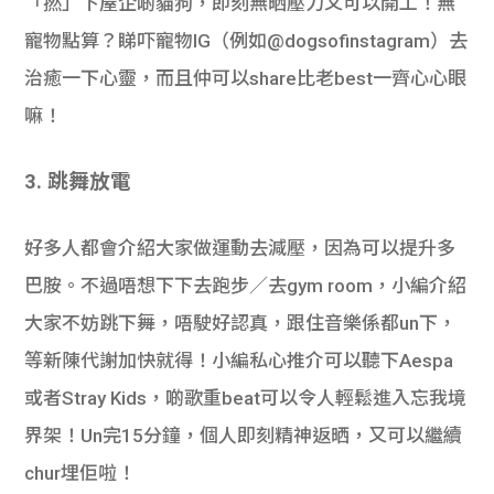
「撚」下屋企啲貓狗，即刻無晒壓力又可以開工！
無
寵物點算？睇吓寵物IG（例如
@dogsofinstagram）去
治癒一下心靈，而且仲可以share比老best一齊心心眼
嘛！
3. 跳舞放電
好多人都會介紹大家做運動去減壓，因為可以提升多
巴胺。不過唔想下下去跑步／去gym room，小編介紹
大家不妨跳下舞，唔駛好認真，跟住音樂係都un下，
等新陳代謝加快就得！小編私心推介可以聽下Aespa
或者Stray Kids，啲歌重beat可以令人輕鬆進入忘我境
界架！Un完15分鐘，個人即刻精神返晒，又可以繼續
chur埋佢啦！