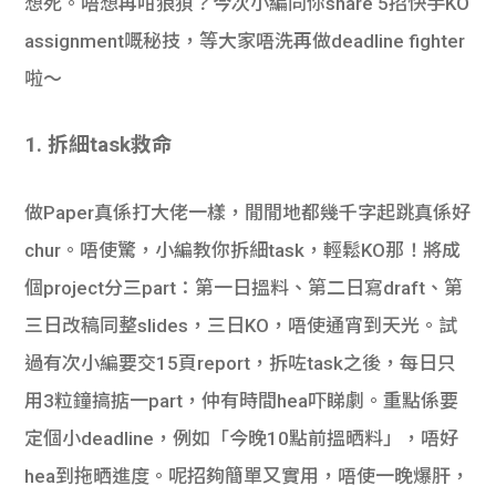
想死。唔想再咁狼狽？今次小編同你share 5招快手KO
assignment嘅秘技，等大家唔洗再做deadline fighter
啦～
1. 拆細task救命
做Paper真係打大佬一樣，閒閒地都幾千字起跳真係好
chur。唔使驚，小編教你拆細task，輕鬆KO那！將成
個project分三part：第一日搵料、第二日寫draft、第
三日改稿同整slides，三日KO，唔使通宵到天光。試
過有次小編要交15頁report，拆咗task之後，每日只
用3粒鐘搞掂一part，仲有時間hea吓睇劇。重點係要
定個小deadline，例如「今晚10點前搵晒料」，唔好
hea到拖晒進度。呢招夠簡單又實用，唔使一晚爆肝，