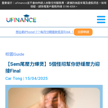
重要提示：uFinance並不會向申請人收取任何服務費，請慎防偽冒來電及虛假訊息。如有
懷疑，請致電客戶服務熱線
5198
4354
。
聯絡我
關於
們
想出新iPhone17？每月分期還款低至$344 ！
立即申請
＋
我們
852
貸款
5198
校園Guide
4354
服務
【Sem尾壓力爆煲】5個怪招幫你舒緩壓力迎
接Final
學生
學生
Car Tong
| 15/04/2025
貸款
資訊
Blog
常見
貸款