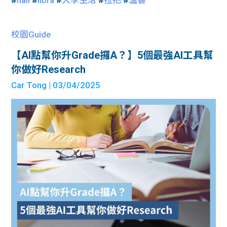
#
hall
#
libra
#
大學生活
#
拉把
#
溫書
校園Guide
【AI點幫你升Grade攞A？】5個最強AI工具幫
你做好Research
Car Tong
| 03/04/2025