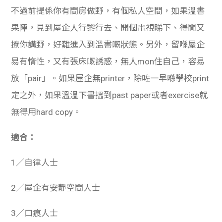
不過前提係你有間房做野，有個私人空間，如果溫書
果陣，見到屋企人行黎行去、開個電視睇下、得閒又
撩你講野，好難進入到溫書嘅狀態。另外，留喺屋企
易有惰性，又有張床嘅誘惑，無人mon住自己，容易
放「pair」。如果屋企無printer，除咗一早喺學校print
定之外，如果溫溫下書搵到past paper或者exercise就
無得用hard copy。
適合：
1／自律人士
2／屋企有安靜空間人士
3／口痕人士