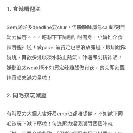
學生
1. 食辣嘢醒腦
貸款
Sem尾好多deadline要chur，但晚晚睡魔急call即刻無
101
動力做嘢。。。唔想下下隊咖啡咁傷身，小編推介食
辣嘢醒神啦！做paper前買定包熱浪放旁邊，眼瞓就隊
幾塊，再飲多幾啖凍水防止熱氣，仲唔即刻精神晒！
嫌熱浪太weak嘅不如買定辣雞麵做宵夜，食完即刻醒
神番晒充滿力量啦！
2. 同毛孩玩減壓
有時壓力大個人會好易emo乜都唔想做，不如試下同
毛孩玩下減下壓啦！每逢壓力爆煲腦閉塞個陣就