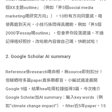
個XX主題outline」（例如「畀5個social media
marketing嘅研究方向」），10秒有方向同靈感，唔
使再磨到天光。小技巧係問得具體啲，例如「畀5個
2000字essay嘅outline」，佢會畀你段落建議。不過
記得唔好照抄，改咗啲內容做自己嘅，快啲試啦！
2. Google Scholar AI summary
Reference係research嘅命根，無source即刻扣分！
但睇晒咁多篇paper真係眼都盲，小編試過凌晨開
Google 9搵，結果hea咗兩粒鐘搵得3篇。今次推介
Google Scholar加AI summary：輸入key words（例
如“climate change impact”），filter近5年paper，15