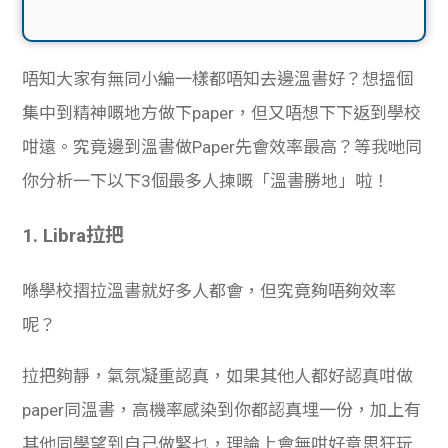
唔知大家有無同小編一樣都唔知去邊溫書好？想搵個
集中到精神嘅地方做下paper，但又唔想下下返到學校
咁遠。究竟邊到溫書做Paper先會效率最高？等我哋同
你分析一下以下3個最多人揀嘅「溫書勝地」啦！
1. Libra拉把
喺學校摺拉溫書就好多人都會，但究竟夠唔夠效率
呢？
拉把夠靜，氣氛凝重認真，如果其他人都好認真咁做
paper同溫書，高機率感染到你都認真埋一份，加上有
其他同學望到自己做緊乜，理論上會無咁好意思狂玩