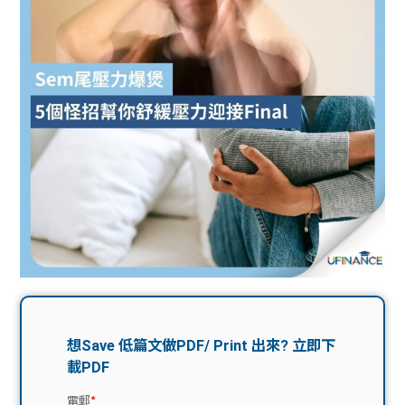
問題
計算
大專
機
學生
生筍
學生
福利
工推
故事
uFina
介
聯絡
分享
nce
搵工
我們
大學
校園
Gui
生學
贊助
de
費貸
Exc
款
han