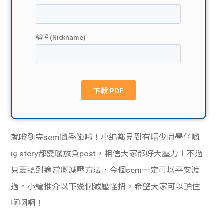
貸款
ge
計數
Gui
機
de
網上
校園
私人
Gui
貸款
de
就嚟到完sem嘅季節啦！小編都見到有唔少同學仔嘅
貸款
理財
ig story都變曬放負post，相信大家都好大壓力！不過
只要搵到適當嘅減壓方法，今個sem一定可以平安渡
計數
Gui
過。小編推介以下幾個減壓怪招，希望大家可以頂住
機
de
啊啊啊！