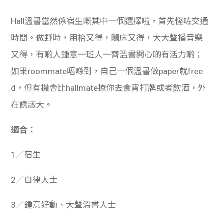
Hall溫書當然係宿生嘅其中一個選擇啦，首先慳咗交通
時間。做野時，用枱又得，瞓床又得，大大聲播音樂
又得，有啲人鍾意一班人一齊溫書開心啲有活力啲；
如果roommate唔喺到，自己一個溫書做paper就free
d，但有機會比hallmate撩你去食宵打牌或者飲酒，外
在誘惑大。
適合：
1／宿生
2／自律人士
3／鍾意好動、大聲溫書人士