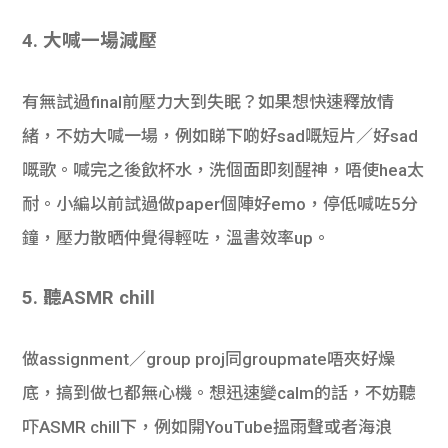
4. 大喊一場減壓
有無試過final前壓力大到失眠？如果想快速釋放情
緒，不妨大喊一場，例如睇下啲好sad嘅短片／好sad
嘅歌。喊完之後飲杯水，洗個面即刻醒神，唔使hea太
耐。小編以前試過做paper個陣好emo，停低喊咗5分
鐘，壓力散晒仲覺得輕咗，溫書效率up。
5. 聽ASMR chill
做assignment／group proj同groupmate唔夾好燥
底，搞到做乜都無心機。想迅速變calm的話，不妨聽
吓ASMR chill下，例如
開YouTube搵雨聲或者海浪