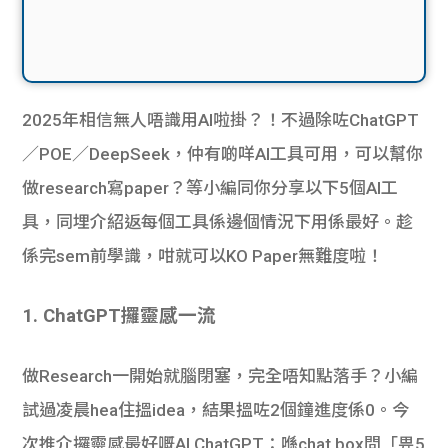
2025年相信無人唔識用AI啦掛？！不過除咗ChatGPT
／POE／DeepSeek，仲有啲咩AI工具可用，可以幫你
做research寫paper？等小編同你分享以下5個AI工
具，同埋介紹返每個工具係邊個情況下用係最好。
趁
係完sem前學識，咁就可以KO Paper無難度啦！
1. ChatGPT攞靈感一流
做Research一開始就腦閉塞，完全唔知點落手？小編
試過凌晨hea住搵idea，結果搵咗2個鐘進度係0。今
次推介
攞靈感最好嘅AI ChatGPT：喺chat box問「畀5