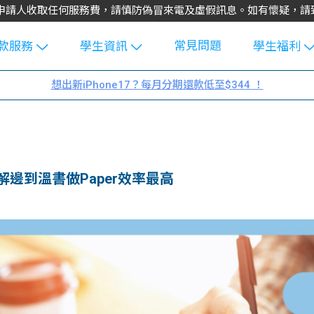
不會向申請人收取任何服務費，請慎防偽冒來電及虛假訊息。如有懷疑，
常見問題
款服務
學生資訊
學生福利
生貸款
Blog
uFinance 
想出新iPhone17？每月分期還款低至$344 ！
貸款計算
大專生筍
園贊助
機
工推介
學生故事
搵工
分享
Guide
邊到溫書做Paper效率最高
Exchang
學生學費
e Guide
款
校園
貸款計數
Guide
機
理財
上私人貸
Guide