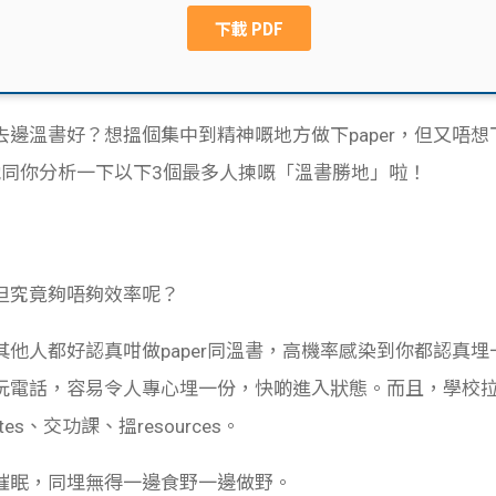
邊溫書好？想搵個集中到精神嘅地方做下paper，但又唔
我哋同你分析一下以下3個最多人揀嘅「溫書勝地」啦！
但究竟夠唔夠效率呢？
他人都好認真咁做paper同溫書，高機率感染到你都認真
話，容易令人專心埋一份，快啲進入狀態。而且，學校拉把有wi-
es、交功課、搵resources。
催眠，同埋無得一邊食野一邊做野。