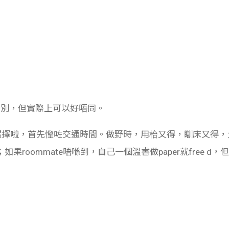
乜分別，但實際上可以好唔同。
個選擇啦，首先慳咗交通時間。做野時，用枱又得，瞓床又得
oommate唔喺到，自己一個溫書做paper就free d，但