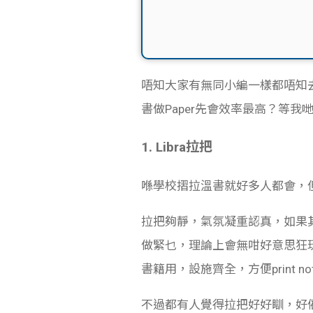
唔知大家有無同小編一樣都唔知去
書做Paper先會效率最高？等
1. Libra拉把
喺學校摺拉溫書就好多人都會，
拉把夠靜，氣氛凝重認真，如果其
做緊乜，理論上會無咁好意思狂玩電
書籍用，設施齊全，方便print not
不過都有人覺得拉把好好瞓，好