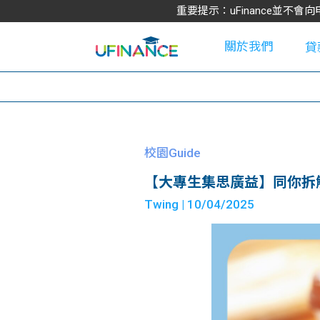
重要提示：uFinance並
關於我們
貸
學
校園Guide
【大專生集思廣益】同你拆解
大
Twing
| 10/04/2025
貸
網
款