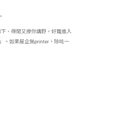
。
睇下、得閒又撩你講野，好難進入
如果屋企無printer，除咗一