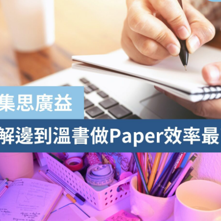
學生貸款
貸款計數
101
機