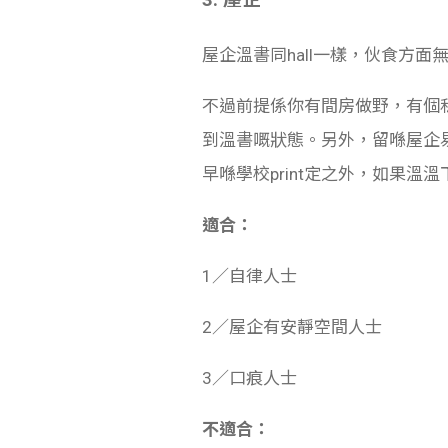
屋企溫書同hall一樣，伙食方
不過前提係你有間房做野，有個
到溫書嘅狀態。另外，留喺屋企易有
早喺學校print定之外，如果溫溫下書搵到
適合：
1／自律人士
2／屋企有安靜空間人士
3／口痕人士
不適合：