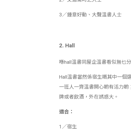
3／鍾意好動、大聲溫書人士
2. Hall
喺hall溫書同屋企溫書看似無
Hall溫書當然係宿生嘅其中一
一班人一齊溫書開心啲有活力啲；如果r
牌或者飲酒，外在誘惑大。
適合：
1／宿生