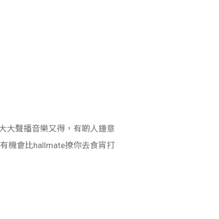
，大大聲播音樂又得，有啲人鍾意
有機會比hallmate撩你去食宵打