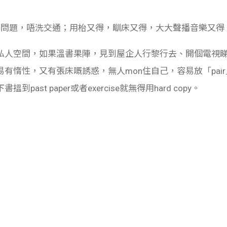
面無問題，唔洗交通；用枱又得，瞓床又得，大大聲播音樂又得
私人空間，如果溫書果陣，見到屋企人行黎行去、開個電視
惰性，又有張床嘅誘惑，無人mon住自己，容易放「pair」。
past paper或者exercise就無得用hard copy。