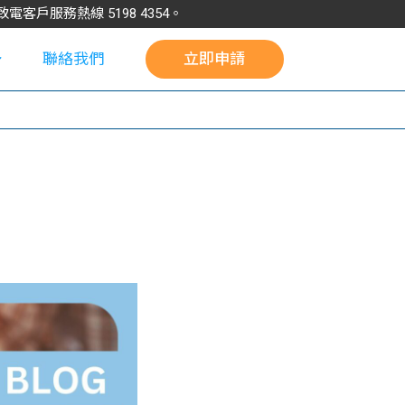
請致電客戶服務熱線
5198
4354
。
聯絡我們
立即申請
校