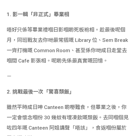
1. 影一輯「非正式」畢業相
唔好只係等畢業禮嗰日影嗰啲死板袍相。趁最後呢個
月，同班戰友去你哋最常摺嘅 Library 位、Sem Break
一齊打機嘅 Common Room、甚至係你哋成日走堂去
嗰間 Cafe 影張相。呢啲先係最真實嘅回憶。
－
2. 挑戰最後一次「驚喜頹飯」
雖然平時成日呻 Canteen 啲嘢難食，但畢業之後，你
一定會懷念嗰份 30 幾蚊有埋凍飲嘅頹飯。去同嗰個見
咗四年嘅 Canteen 阿姐講聲「唔該」，食返嗰份屬於