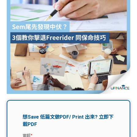
問題
計算
大專
機
學生
生筍
學生
福利
工推
故事
uFina
介
聯絡
分享
nce
搵工
我們
大學
校園
Gui
生學
贊助
de
費貸
Exc
款
han