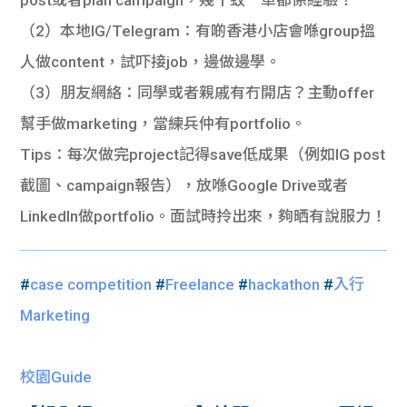
post或者plan campaign，幾十蚊一單都係經驗！
（2）本地IG/Telegram
：有啲香港小店會喺group搵
人做content，試吓接job，邊做邊學。
（3）朋友網絡
：同學或者親戚有冇開店？主動offer
幫手做marketing，當練兵仲有portfolio。
Tips
：每次做完project記得save低成果（例如IG post
截圖、campaign報告），放喺Google Drive或者
LinkedIn做portfolio。面試時拎出來，夠晒有說服力！
#
case competition
#
Freelance
#
hackathon
#
入行
Marketing
校園Guide