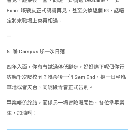
會見。趁最後一堂，同班一齊衝過 Deadline、一齊
Exam 嘅戰友正式講聲再見，甚至交換返個 IG，話唔
定將來職場上會再相遇。
－
5. 喺 Campus 睇一次日落
四年入面，你有冇試過停低腳步，好好睇下呢個你行
咗幾千次嘅校園？喺最後一個 Sem End，搵一日坐喺
草地或者天台，同呢段青春正式告別。
畢業唔係終結，而係另一場冒險嘅開始。各位準畢業
生，加油啊！