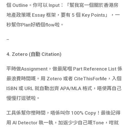
個 Outline。你可以 Input：「幫我寫一個關於香港房
地產政策嘅 Essay 框架，要有 5 個 Key Points」，一
秒幫你Plan好晒個flow啦。
–
4. Zotero (自動 Citation)
平時做Assignment，做最尾嗰 Part Reference List 係
最浪費時間嘅。用 Zotero 或者 CiteThisForMe，入個
ISBN 或 URL 就自動出齊 APA/MLA 格式，唔使再自己
慢慢打逗號啦。
工具係幫你慳時間，唔係叫你 100% Copy！最後記得
用 AI Detector 執一執，加返少少自己嘅Tone，咁就