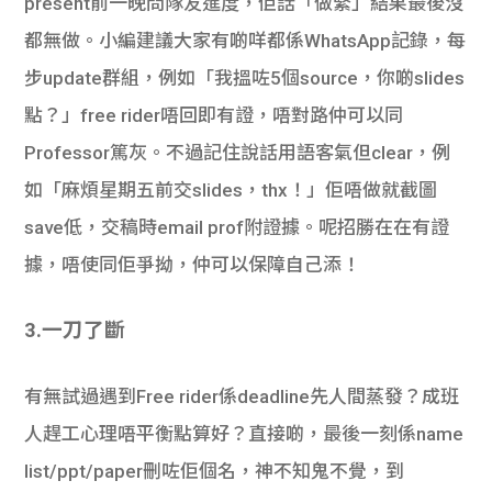
present前一晚問隊友進度，佢話「做緊」結果最後沒
都無做。小編建議大家有啲咩都係WhatsApp記錄，每
步update群組，例如「我搵咗5個source，你啲slides
點？」free rider唔回即有證，唔對路仲可以同
Professor篤灰。不過記住說話用語客氣但clear，例
如「麻煩星期五前交slides，thx！」佢唔做就截圖
save低，交稿時email prof附證據。呢招勝在在有證
據，唔使同佢爭拗，仲可以保障自己添！
3.
一刀了斷
有無試過遇到Free rider係deadline先人間蒸發？成班
人趕工心理唔平衡點算好？
直接啲，最後一刻係name
list/ppt/paper刪咗佢個名，神不知鬼不覺，到