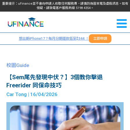
重要提示：uFinance並不會向申請人收取任何服務費，請慎防偽冒來電及虛假訊息。如有
懷疑，請致電客戶服務熱線
5198
4354
。
聯絡我
關於
們
想出新iPhone17？每月分期還款低至$344 ！
立即申請
＋
我們
852
貸款
5198
校園Guide
4354
服務
【Sem尾先發現中伏？】3個教你擊退
Freerider 同保命技巧
學生
學生
Car Tong
| 16/04/2026
貸款
資訊
Blog
常見
貸款