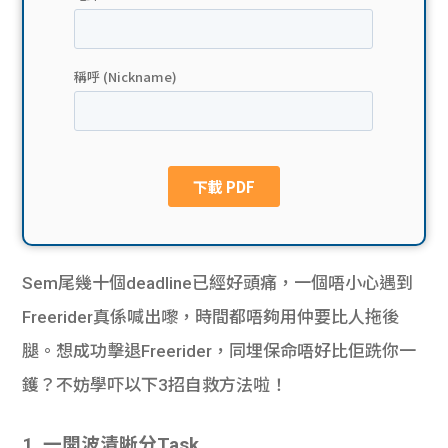
貸款
ge
計數
Gui
機
de
網上
校園
私人
Gui
貸款
de
Sem尾幾十個deadline已經好頭痛，一個唔小心遇到
貸款
理財
Freerider真係喊出嚟，時間都唔夠用仲要比人拖後
腿。想成功擊退Freerider，同埋保命唔好比佢跣你一
計數
Gui
鑊？不妨學吓以下3招自救方法啦！
機
de
1. 一開波清晰分Task