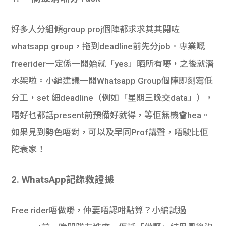
學生
好多人分組傾group proj個陣都求求其其開咗
貸款
whatsapp group，拖到deadline前先分job。專業嘅
101
freerider一定係一開始就「yes」晒所有嘢，之後就潛
水架啦。小編建議一
開Whatsapp Group個陣即刻寫低
分工，set 細deadline（例如「星期三晚交data」），
唔好乜都話present前預備好就得，等佢無機會hea。
如果見到勢色唔對，可以及早同Prof講聲，唔駛比佢
陀衰家！
2. WhatsApp記錄救證據
Free rider唔做嘢，仲要唔認咁點算？小編試過