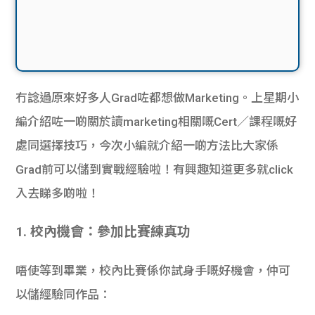
冇諗過原來好多人Grad咗都想做Marketing。上星期小
編介紹咗一啲關於讀marketing相關嘅Cert／課程嘅好
處同選擇技巧，今次小編就介紹一啲方法比大家係
Grad前可以儲到實戰經驗啦！有興趣知道更多就click
入去睇多啲啦！
1. 校內機會：參加比賽練真功
唔使等到畢業，校內比賽係你試身手嘅好機會，仲可
以儲經驗同作品：