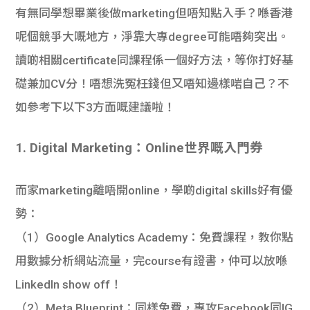
有無同學想畢業後做marketing但唔知點入手？喺香港
呢個競爭大嘅地方，淨靠大專degree可能唔夠突出。
讀啲相關certificate同課程係一個好方法，等你打好基
礎兼加CV分！唔想洗冤枉錢但又唔知邊樣啱自己？不
如參考下以下3方面嘅建議啦！
1. Digital Marketing：Online世界嘅入門券
而家marketing離唔開online，學啲digital skills好有優
勢：
（1）Google Analytics Academy
：免費課程，教你點
用數據分析網站流量，完course有證書，仲可以放喺
LinkedIn show off！
（2）Meta Blueprint
：同樣免費，專攻Facebook同IG