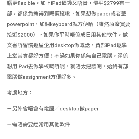
腦更flexible。加上iPad價錢又唔貴，最平$2799有一
部，都係負擔得到嘅價錢嚟。如果想做paper或者整
powerpoint，加個keyboard就方便晒（雖然原廠買要
接近$2000）。如果你平時唔係成日用其他軟件，做
文書嘢習慣返屋企用desktop做嘅話，買部iPad返學
上堂其實都好方便！不過如果你係無自己電腦，淨係
想用iPad去做學校嘅嘢呢，就唔太建議喇，始終有部
電腦做assignment方便好多。
考慮地方：
－另外會唔會有電腦／desktop做paper
－需唔需要經常用其他軟件