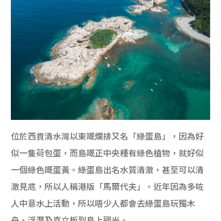
位於西貢清水灣以東嘅爛排又名「綠蛋島」，因為好
似一隻荷包蛋，而島嘅正中央種有綠色植物，就好似
一個綠色嘅蛋黃。綠蛋島出名水質清澈，甚至可以清
澈見底，所以人稱港版「馬爾代夫」。近年因為多咗
人中意水上活動，所以唔少人都會去綠蛋島玩獨木
舟、浮潛及直立板到島上觀光。