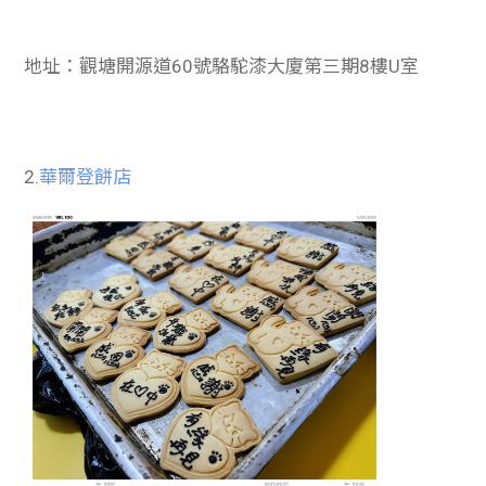
地址：觀塘開源道60號駱駝漆大廈第三期8樓U室
2.
華爾登餅店