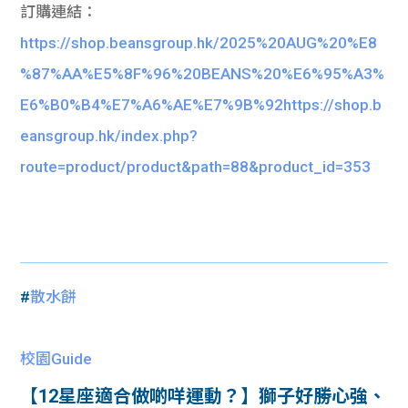
訂購連結：
https://shop.beansgroup.hk/2025%20AUG%20%E8
%87%AA%E5%8F%96%20BEANS%20%E6%95%A3%
E6%B0%B4%E7%A6%AE%E7%9B%92https://shop.b
eansgroup.hk/index.php?
route=product/product&path=88&product_id=353
#
散水餅
校園Guide
【12星座適合做啲咩運動？】獅子好勝心強、