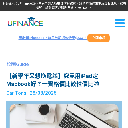
重要提示：uFinance並不會向申請人收取任何服務費，請慎防偽冒來電及虛假訊息。如有
懷疑，請致電客戶服務熱線
5198
4354
。
聯絡我
關於
們
想出新iPhone17？每月分期還款低至$344 ！
立即申請
＋
我們
852
貸款
5198
校園Guide
4354
服務
【新學年又想換電腦】究竟用iPad定
Macbook好？一齊格價比較性價比啦
學生
學生
Car Tong
| 28/08/2025
貸款
資訊
Blog
常見
貸款