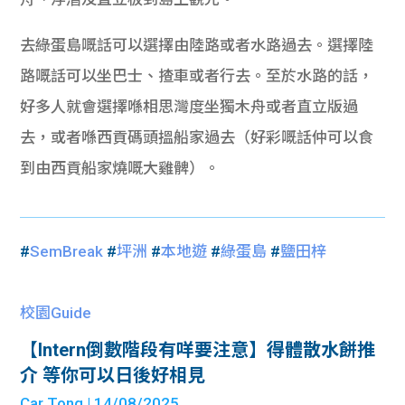
去綠蛋島嘅話可以選擇由陸路或者水路過去。選擇陸
路嘅話可以坐巴士、揸車或者行去。至於水路的話，
好多人就會選擇喺相思灣度坐獨木舟或者直立版過
去，或者喺西貢碼頭搵船家過去（
好彩嘅話仲可以食
到由西貢船家燒嘅大雞髀）。
#
SemBreak
#
坪洲
#
本地遊
#
綠蛋島
#
鹽田梓
校園Guide
【Intern倒數階段有咩要注意】得體散水餅推
介 等你可以日後好相見
Car Tong
| 14/08/2025