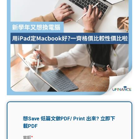
問題
計算
大專
機
學生
生筍
學生
福利
工推
故事
uFina
介
聯絡
分享
nce
搵工
我們
大學
校園
Gui
生學
贊助
de
費貸
Exc
款
han