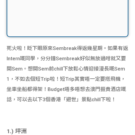
死火啦！眨下眼原來Sembreak得返幾星期。如果有返
Intern嘅同學，分分鐘Sembreak好似無放過咁就又要
開Sem。想開Sem前chill下放鬆心情迎接漫長嘅Sem
1，不如去個短Trip啦！短Trip其實唔一定要搭飛機，
坐車坐船都得架！Budget唔多唔想去澳門捱貴酒店嘅
話，可以去以下3個香港「避世」景點chill下啦！
1.) 坪洲