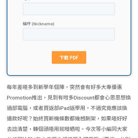
貸款
ge
計數
Gui
機
de
網上
校園
私人
Gui
貸款
de
每年差唔多到新學年個陣，突然會有好多大專優惠
貸款
理財
Promotion推出，見到有咁多Discount都會心思思想換
過部電腦，或者買返部iPad返學用。不過究竟應該換
計數
Gui
邊款好呢？始終買新機條數都幾乸脷架，如果唔好好
機
de
去諗清楚，轉個頭唔用就嘥晒啦。今次等小編同大家