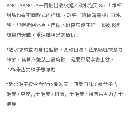
ANGRYANGRY一齊推出散水撻／散水泡芙 Set！每杯
甜品均有不同款式的插牌 ，歎完「終極暗黑版」散水
餅，記得拆開外盒，用破地獄良辰骰仔玩一場破地獄
康樂棋大戰，重溫職場恩怨情仇！
*散水撻禮盒內含12個撻，四款口味：芒果啫喱抹茶慕
絲撻、紫薯海鹽芝士忌廉撻、蘋果雲尼拿吉士撻、
72%朱古力榛子忌廉撻
*散水泡芙禮盒內含12個泡芙，四款口味：覆盆子吉士
泡芙 / 豆腐吉士泡芙 / 班蘭吉士泡芙 / 特濃朱古力吉士
泡芙