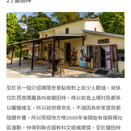
2.) 鹽田梓
至於另一個介紹嘅隱世景點相對上就少人聽過，就係
位於西貢嘅離島叫做鹽田梓。喺以前島上嘅村民都係
以曬鹽維生，所以就咁樣命名。不過因為依家居民都
陸續外遷，所以呢個地方喺2000年後開始有復興嘅社
區運動，仲得到聯合國教科文組織嘅獎。至於鹽田梓