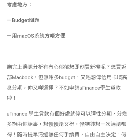
考慮地方：
－Budget問題
－用macOS系統方唔方便
睇完上邊嘅分析有冇心郁郁想即刻買新機呢？想買返
部Macbook，但無咁多budget，
又唔想俾信用卡嘅高
息分期，仲又咩選擇？不如申請uFinance學生貸款
啦！
uFinance 學生貸款有個好處就係可以彈性分期，分幾
多期由你話事，想慢慢還又得，儲夠錢想一次過還都
得！隨時提早清還無任何手續費，自由自主決定。假