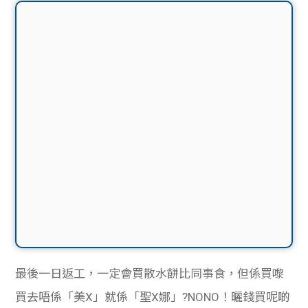
最後一日返工，一定會買散水餅比同事食，但係買嚟
買去唔係「美X」就係「聖X娜」?NONO！曬錢買呢啲