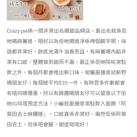
Crazy pie係一間非常出名嘅甜品網店，最出名就係佢
哋嘅麻薯撻，唔好以為佢哋嘅撻淨係得個靚字啊，味
道都非常好，餅底充滿牛油香而且，有麻薯嘅內餡非
常有口感，整體做到甜而不漏。最正係佢哋除咗常駐
款之外，每個月都會推出新口味，啱曬最鍾意試新野
嘅朋友仔！每個撻平均$35一件，有時買多件數都會
有唔同嘅優惠，所以有興趣嘅朋友仔可以留意以下佢
哋IG同埋預定方法！小編就最鍾意常駐款入面嘅「
阿
華田吉士麻糬撻」，口感真係非常好，需然佢係阿華
田吉士，但係唔會膩，甜度啱啱好！