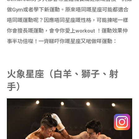
做Gym或者學下新運動。原來唔同嘅星座可能都適合
唔同嘅運動呢？因應唔同星座嘅性格，可能揀啱一樣
你會擅長嘅運動，會令你愛上workout ！運動效果仲
事半功倍㗎！一齊睇吓你嘅星座又啱做咩運動：
火象星座（白羊、獅子、射
手）