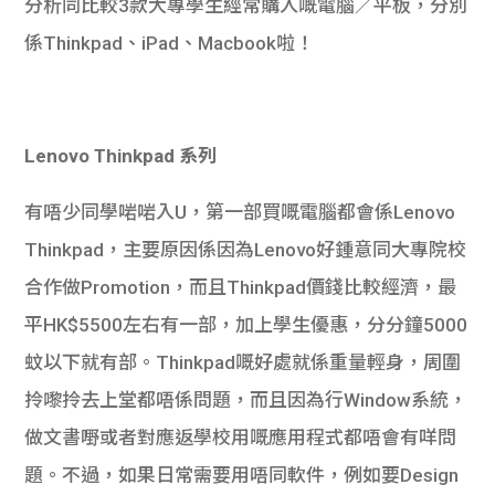
分析同比較3款大專學生經常購入嘅電腦／平板，分別
學生
係Thinkpad、iPad、Macbook啦！
貸款
101
Lenovo Thinkpad 系列
有唔少同學啱啱入U，第一部買嘅電腦都會係Lenovo
Thinkpad，主要原因係因為Lenovo好鍾意同大專院校
合作做Promotion，而且Thinkpad價錢比較經濟，最
平HK$5500左右有一部，加上學生優惠，分分鐘5000
蚊以下就有部。Thinkpad嘅好處就係重量輕身，周圍
拎嚟拎去上堂都唔係問題，而且因為行Window系統，
做文書嘢或者對應返學校用嘅應用程式都唔會有咩問
題。不過，如果日常需要用唔同軟件，例如要Design