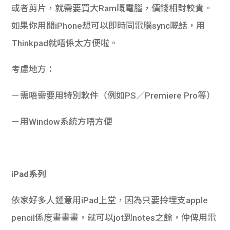
或者剪片，就需要買大Ram嘅電腦，價錢相對較貴。
如果你用開iPhone想可以即時同電腦sync嘅話，用
Thinkpad就唔係太方便啦。
考慮地方：
－需唔需要用特別軟件（例如PS／Premiere Pro等）
－用Window系統方唔方便
iPad系列
依家好多人鍾意用iPad上堂，因為只要拎埋支apple
pencil係度畫畫畫，就可以jot到notes之餘，仲俾用電