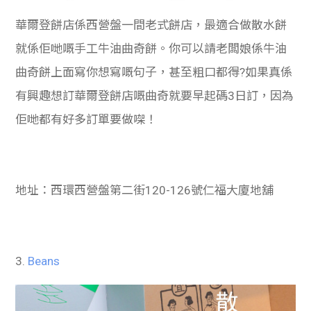
華爾登餅店係西營盤一間老式餅店，最適合做散水餅
就係佢哋嘅手工牛油曲奇餅。你可以請老闆娘係牛油
曲奇餅上面寫你想寫嘅句子，甚至粗口都得?如果真係
有興趣想訂華爾登餅店嘅曲奇就要早起碼3日訂，因為
佢哋都有好多訂單要做㗎！
地址：西環西營盤第二街120-126號仁福大廈地舖
3.
Beans