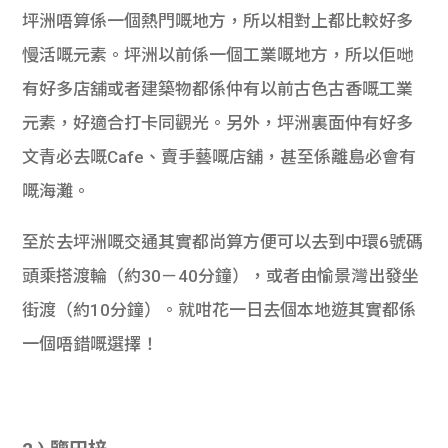
坪洲唔算係一個熱門嘅地方，所以相對上都比較好多
慢活嘅元素。坪洲以前係一個工業嘅地方，所以佢哋
有好多店舖或者建築物都係仲有以前古色古香嘅工業
元素，好適合打卡同觀光。另外，坪洲裏面仲有好多
文青必去嘅Cafe、賣手藝嘅店舖，甚至係離島必會有
嘅海灘。
至於去坪洲嘅交通其實都尚算方便可以去到中環6號碼
頭乘搭渡輪（約30－40分鐘），或者由愉景灣出發坐
街渡（約10分鐘）。就咁花一日去個本地遊其實都係
一個唔錯嘅選擇！