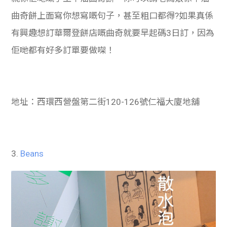
曲奇餅上面寫你想寫嘅句子，甚至粗口都得?如果真係
有興趣想訂華爾登餅店嘅曲奇就要早起碼3日訂，因為
佢哋都有好多訂單要做㗎！
地址：西環西營盤第二街120-126號仁福大廈地舖
3.
Beans