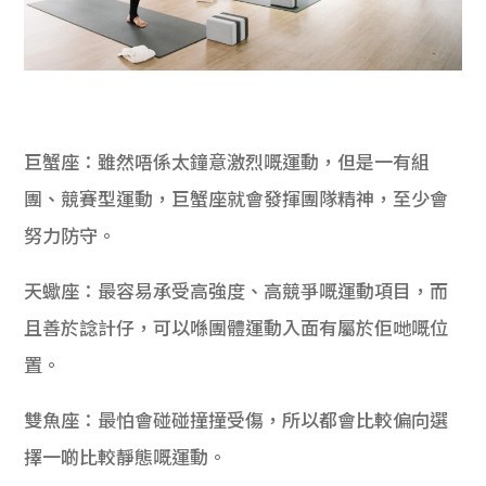
巨蟹座：雖然唔係太鐘意激烈嘅運動，但是一有組
團、競賽型運動，巨蟹座就會發揮團隊精神，至少會
努力防守。
天蠍座：最容易承受高強度、高競爭嘅運動項目，而
且善於諗計仔，可以喺團體運動入面有屬於佢哋嘅位
置。
雙魚座：最怕會碰碰撞撞受傷，所以都會比較偏向選
擇一啲比較靜態嘅運動。