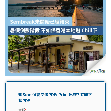
問題
計算
大專
機
學生
生筍
學生
福利
工推
故事
uFina
介
聯絡
分享
nce
搵工
我們
大學
校園
Gui
生學
贊助
de
費貸
Exc
款
han