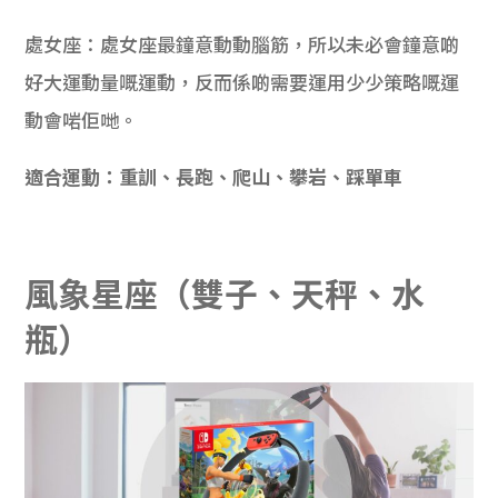
處女座：處女座最鐘意動動腦筋，所以未必會鐘意啲
好大運動量嘅運動，反而係啲需要運用少少策略嘅運
動會啱佢哋。
適合運動：重訓、長跑、爬山、攀岩、踩單車
風象星座（雙子、天秤、水
瓶）