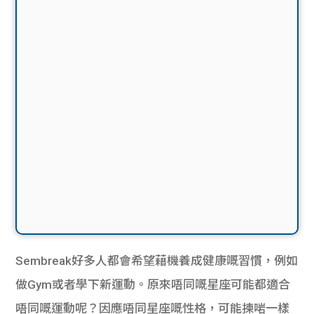
Sembreak好多人都會希望藉機養成健康嘅習慣，例如
做Gym或者學下新運動。原來唔同嘅星座可能都適合
唔同嘅運動呢？因應唔同星座嘅性格，可能揀啱一樣