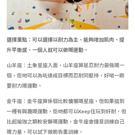
選擇重點：可以選擇以耐力為主、能夠增加肌肉、提
升平衡感、一個人就可以做嘅運動。
山羊座：土象星座入面，山羊座算是忍耐力最強嘅一
個，佢哋可以為咗達成目標而忍耐同堅持，好啱一啲
要耐力嘅運動。
金牛座：金牛座算係個比較慵懶嘅星座，但如果搵到
一種有興趣嘅運動，佢哋都可以Keep住玩到好耐，但
比起瑜珈之類較安靜嘅運動，金牛座會鐘意訓練自己
嘅力量，可以試下做啲負重訓練。