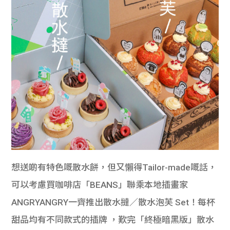
想送啲有特色嘅散水餅，但又懶得Tailor-made嘅話，
可以考慮買咖啡店「BEANS」聯乘本地插畫家
ANGRYANGRY一齊推出散水撻／散水泡芙 Set！每杯
甜品均有不同款式的插牌 ，歎完「終極暗黑版」散水