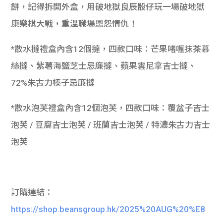
餅，記得拆開外盒，用破地獄良辰骰仔玩一場破地獄
康樂棋大戰，重溫職場恩怨情仇！
*散水撻禮盒內含12個撻，四款口味：芒果啫喱抹茶慕
絲撻、紫薯海鹽芝士忌廉撻、蘋果雲尼拿吉士撻、
72%朱古力榛子忌廉撻
*散水泡芙禮盒內含12個泡芙，四款口味：覆盆子吉士
泡芙 / 豆腐吉士泡芙 / 班蘭吉士泡芙 / 特濃朱古力吉士
泡芙
訂購連結：
https://shop.beansgroup.hk/2025%20AUG%20%E8