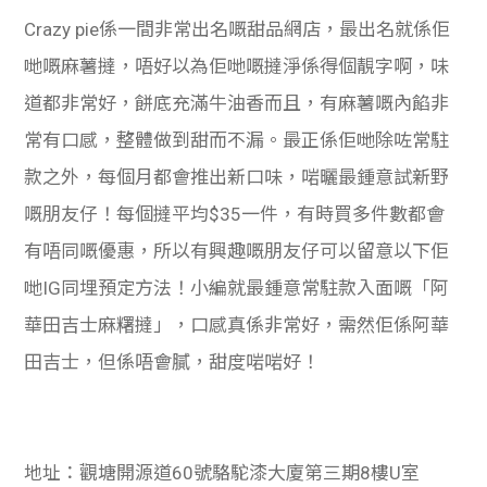
Crazy pie係一間非常出名嘅甜品網店，最出名就係佢
哋嘅麻薯撻，唔好以為佢哋嘅撻淨係得個靚字啊，味
道都非常好，餅底充滿牛油香而且，有麻薯嘅內餡非
常有口感，整體做到甜而不漏。最正係佢哋除咗常駐
款之外，每個月都會推出新口味，啱曬最鍾意試新野
嘅朋友仔！每個撻平均$35一件，有時買多件數都會
有唔同嘅優惠，所以有興趣嘅朋友仔可以留意以下佢
哋IG同埋預定方法！小編就最鍾意常駐款入面嘅「
阿
華田吉士麻糬撻」，口感真係非常好，需然佢係阿華
田吉士，但係唔會膩，甜度啱啱好！
地址：觀塘開源道60號駱駝漆大廈第三期8樓U室