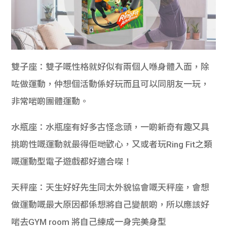
雙子座：雙子嘅性格就好似有兩個人喺身體入面，除
咗做運動，仲想個活動係好玩而且可以同朋友一玩，
非常啱啲團體運動。
水瓶座：水瓶座有好多古怪念頭，一啲新奇有趣又具
挑啲性嘅運動就最得佢哋歡心，又或者玩Ring Fit之類
嘅運動型電子遊戲都好適合㗎！
天秤座：天生好好先生同太外貌協會嘅天秤座，會想
做運動嘅最大原因都係想將自己變靚啲，所以應該好
啱去GYM room 將自己練成一身完美身型