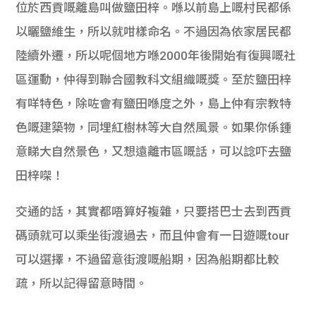
位於西貢嘅離島叫做鹽田梓。喺以前島上嘅村民都係
以曬鹽維生，所以就咁樣命名。不過因為依家居民都
陸續外遷，所以呢個地方喺2000年後開始有復興嘅社
區運動，仲得到聯合國教科文組織嘅獎。至於鹽田梓
有咩特色，除咗會有鹽田喺度之外，島上仲有宗教特
色嘅建築物，同埋紅樹林等大自然風景。如果你係鍾
意睇大自然景色，又想遠離市區嘅話，可以諗吓去鹽
田梓㗎！
交通的話，其實都唔算好複雜，只要搭巴士去到西貢
碼頭就可以乘坐街渡過去，而且仲會有一日遊嘅tour
可以選擇，不過留意街渡嘅船期，因為船期都比較
疏，所以記得留意時間。