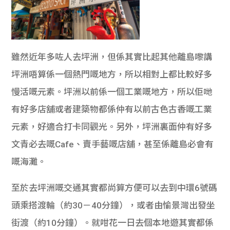
雖然近年多咗人去坪洲，但係其實比起其他離島嚟講
坪洲唔算係一個熱門嘅地方，所以相對上都比較好多
慢活嘅元素。坪洲以前係一個工業嘅地方，所以佢哋
有好多店舖或者建築物都係仲有以前古色古香嘅工業
元素，好適合打卡同觀光。另外，坪洲裏面仲有好多
文青必去嘅Cafe、賣手藝嘅店舖，甚至係離島必會有
嘅海灘。
至於去坪洲嘅交通其實都尚算方便可以去到中環6號碼
頭乘搭渡輪（約30－40分鐘），或者由愉景灣出發坐
街渡（約10分鐘）。就咁花一日去個本地遊其實都係