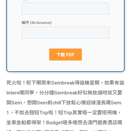
貸款
ge
計數
Gui
機
de
網上
校園
私人
Gui
貸款
de
死火啦！眨下眼原來Sembreak得返幾星期。如果有返
貸款
理財
Intern嘅同學，分分鐘Sembreak好似無放過咁就又要
開Sem。想開Sem前chill下放鬆心情迎接漫長嘅Sem
計數
Gui
1，不如去個短Trip啦！短Trip其實唔一定要搭飛機，
機
de
坐車坐船都得架！Budget唔多唔想去澳門捱貴酒店嘅