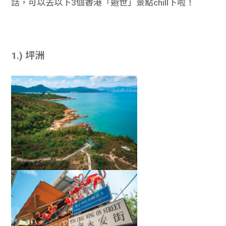
話，可以去以下3個香港「避世」景點chill下啦！
學生
貸款
1.) 坪洲
101