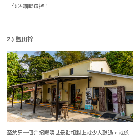
一個唔錯嘅選擇！
2.) 鹽田梓
至於另一個介紹嘅隱世景點相對上就少人聽過，就係