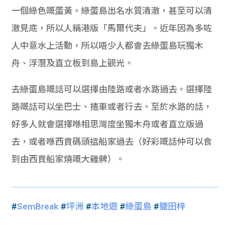
一個綠色嘅蛋黃。綠蛋島出名水質清澈，甚至可以清
澈見底，所以人稱港版「馬爾代夫」。近年因為多咗
人中意水上活動，所以唔少人都會去綠蛋島玩獨木
舟、浮潛及直立板到島上觀光。
去綠蛋島嘅話可以選擇由陸路或者水路過去。選擇陸
路嘅話可以坐巴士、揸車或者行去。至於水路的話，
好多人就會選擇喺相思灣度坐獨木舟或者直立版過
去，或者喺西貢碼頭搵船家過去（
好彩嘅話仲可以食
到由西貢船家燒嘅大雞髀）。
#
SemBreak
#
坪洲
#
本地遊
#
綠蛋島
#
鹽田梓