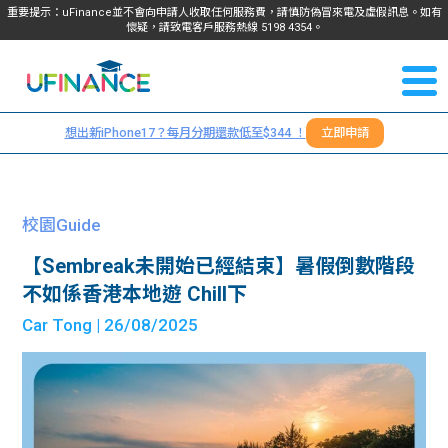
重要提示：uFinance並不會向申請人收取任何服務費，請慎防偽冒來電及虛假訊息。如有
懷疑，請致電客戶服務熱線
5198
4354
。
聯絡我
關於
們
想出新iPhone17？每月分期還款低至$344 ！
立即申請
＋
我們
852
貸款
5198
校園Guide
4354
服務
【Sembreak未開始已經結束】暑假倒數階段
不如係香港本地遊 Chill下
學生
學生
Car Tong
| 26/08/2025
貸款
資訊
Blog
常見
貸款