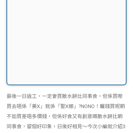
最後一日返工，一定會買散水餅比同事食，但係買嚟
買去唔係「美X」就係「聖X娜」?NONO！曬錢買呢啲
不如買差唔多價錢，但係好食又有創意嘅散水餅比啲
同事食，留個好印象，日後好相見～今次小編就介紹3