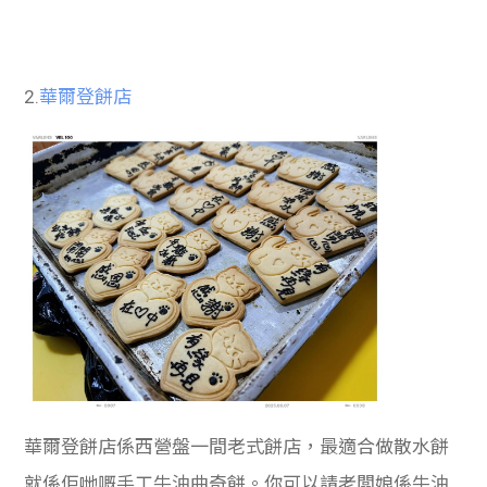
2.
華爾登餅店
華爾登餅店係西營盤一間老式餅店，最適合做散水餅
就係佢哋嘅手工牛油曲奇餅。你可以請老闆娘係牛油