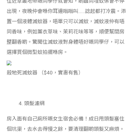
住近草叢地帶嘅同學仔就會知，啲蟲同埋蚊係會不停
出現，夜晚仲會喺你耳邊嗡嗡叫……諗起都打冷震。添
置一個液體滅蚊器，唔單只可以滅蚊，滅蚊液仲有唔
同香味，例如薰衣草味、茉莉花味等等，順便幫間房
整翻香啲。驚聞住滅蚊液對身體唔好嘅同學仔，可以
選擇買個微型蚊拍擺喺房。
殺牠死滅蚊器
（$40，實惠有售）
4. 頭髮濾網
房入面有自己廁所嘅女生宿舍必備！成日甩頭髮塞住
個坑渠，去水去得慢之餘，要清理翻啲頭髮又麻煩。