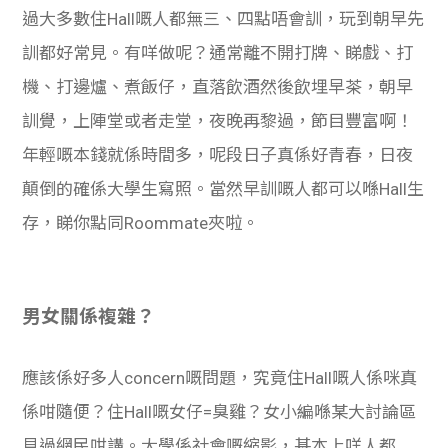
過大多數住Hall嘅人都無三、四點唔會訓，玩到朝早先
訓都好常見。有咩做呢？通常離不開打牌、睇戲、打
機、打邊爐、煮飯仔，直落飲酒然後飲埋早茶，朝早
訓覺，上陣堂或者走堂，夜晚再黎過，節目豐富啊！
年輕嘅本錢就係時間多，呢段日子真係好青春，日夜
顛倒的確係大學生寫照。當然早訓嘅人都可以喺Hall生
存，睇你點同Roommate夾啦。
男女關係複雜？
應該係好多人concern嘅問題，究竟住Hall嘅人係咪真
係咁隨便？住Hall嘅女仔=臭雞？女小編喺某大討論區
見過網民咁講。大學係社會嘅縮影，基本上咩人都