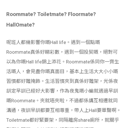
Roommate? Toiletmate? Floormate?
HallOmate?
呢班人都幾影響你嘅Hall life。遇到一個點嘅
Roommate真係好睇彩數，遇到一個投契嘅，絕對可
以為你嘅Hall life錦上添花。Roommate係同你一齊生
活嘅人，會見盡你嘅真面目，基本上生活大大小小嘅
習慣都好難掩飾。生活習慣夾到真係好難架，光係夜
訓定早訓已經好大影響，作為夜鬼嘅小編就遇過早訓
嘅Roommate。夾就唔夾啦，不過都係講互相遷就同
溝通，夜訓早訓都要互相尊重，帶人上Hall要單聲啊。
Toiletmate都好緊要架，同隔離房share廁所，就關乎