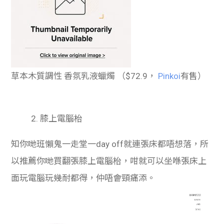
草本木質調性 香氛乳液蠟燭 （$72.9，
Pinkoi
有售）
2. 膝上電腦枱
知你哋班懶鬼一走堂一day off就連張床都唔想落，所
以推薦你哋買翻張膝上電腦枱，咁就可以坐喺張床上
面玩電腦玩幾耐都得，仲唔會頸痛添。