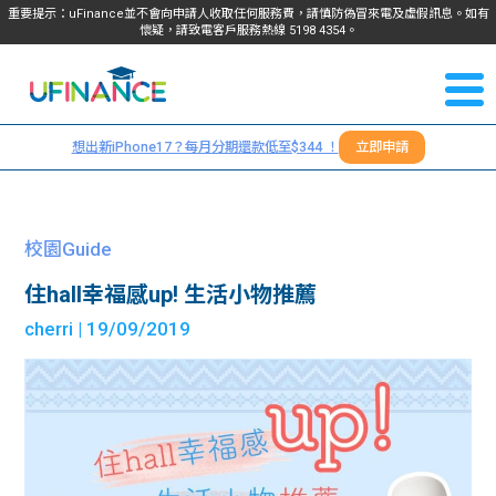
重要提示：uFinance並不會向申請人收取任何服務費，請慎防偽冒來電及虛假訊息。如有
懷疑，請致電客戶服務熱線
5198
4354
。
聯絡我
關於
們
想出新iPhone17？每月分期還款低至$344 ！
立即申請
＋
我們
852
貸款
5198
校園Guide
4354
服務
住hall幸福感up! 生活小物推薦
cherri
| 19/09/2019
學生
學生
貸款
資訊
Blog
常見
貸款