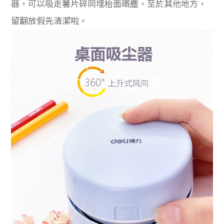
器，可以吸走薯片碎同埋枱面嘅塵。至於其他地方，
留翻放假先清潔啦。