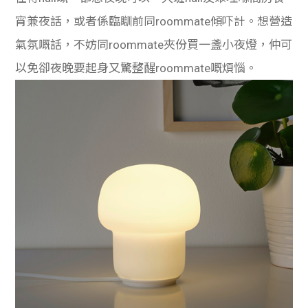
學生
宵兼夜話，或者係臨
瞓前同roommate傾吓計。想營造
貸款
氣氛嘅話，不妨同roommate夾份買一盞小夜燈，仲可
以免卻夜晚要起身又驚整醒roommate嘅煩惱。
101