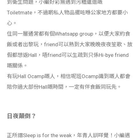
到衛生問題，小編好彩無遇到污糟邋遢嘅
Toiletmate，不過啲私人物品擺咗喺公家地方都要小
心。
住同一層通常都有個Whatsapp group，以便大家約食
飯或者出黎玩，friend可以熟到大家晚晚夜夜笙歌、放
假都想返Hall，唔friend可以生疏到只係Hi-bye friend
嘅關係。
有玩Hall Ocamp嘅人，相信呢班Ocamp識到嘅人都會
陪你過大部份Hall嘅時間，一定有伴食飯同玩先。
日夜顛倒？
正所謂Sleep is for the weak，年青人訓咩覺！小編遇