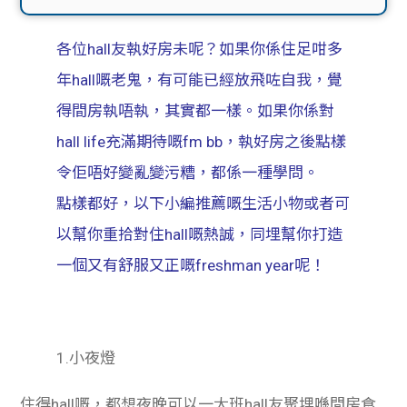
貸款
ge
各位hall友執好房未呢？如果你係住足咁多
計數
Gui
年hall嘅老鬼，有可能已經放飛咗自我，覺
機
de
得間房執唔執，其實都一樣。如果你係對
hall life充滿期待嘅fm bb，執好房之後點樣
網上
校園
令佢唔好變亂變污糟，都係一種學問。
私人
Gui
點樣都好，以下小編推薦嘅生活小物或者可
以幫你重拾對住hall嘅熱誠，同埋幫你打造
貸款
de
一個又有舒服又正嘅freshman year呢！
貸款
理財
計數
Gui
1.小夜燈
機
de
住得hall嘅，都想夜晚可以一大班hall友聚埋喺間房食