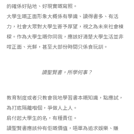
的確係好貼地、好現實嘅寫照。
大學生嘅正面形象大概係有學識、讀得書多、有活
力，社會大眾對大學生寄予厚望，視之為未來社會棟
樑。作為大學生嘅你同我，應該好清楚大學生活並非
咁正面、光鮮，甚至大部份時間只係食玩訓。
讀聖賢書，所學何事？
教育制度或者只教會我地學習書本嘅知識，點應試，
為打底隔離嗰個，爭做人上人。
肩付起大學生的名，有種責任。
讀聖賢書應該仲有佢嘅價值，唔單為追求娛樂、賺