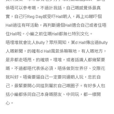
係唔可以參考嘅，不過計我話，自己嘅感覺係最真
實，自己行Reg Day感受吓Hall啲人，再上IG睇吓個
Hall過往有咩活動，再判斷邊個Hall適合自己或者住唔
住Hall啦。小編之前住嘅Hall都無乜特別文化。
唔埋堆就會比人Bully？眾所周知，某d Hall傳出過Bully
人嘅新聞，的確有d Hall風氣係嘛嘛地，有人嘅地方，
是非都走唔甩，的確煩。埋堆，或者話識人都幾緊要
嘅，不過都唔代表係必須，唔係做到世界仔、交際花
就叫好。唔需要逼自己一定要同邊啲人玩，忠於自
己，最緊要開心同搵到屬於自己嘅圈子。有好多人包
括小編都係同自己本身嘅朋友、中同玩，都一樣開
心。