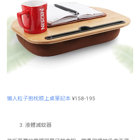
懶人粒子抱枕膝上桌筆記本
¥158-195
3. 液體滅蚊器