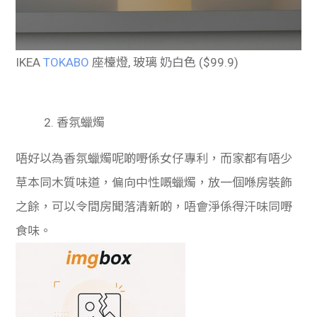
IKEA
TOKABO
座檯燈, 玻璃 奶白色 ($99.9)
2. 香氛蠟燭
唔好以為香氛蠟燭呢啲嘢係女仔專利，而家都有唔少
草本同木質味道，偏向中性嘅蠟燭，放一個喺房裝飾
之餘，可以令間房聞落清新啲，唔會淨係得汗味同嘢
食味。