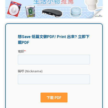
問題
計算
大專
機
學生
生筍
學生
福利
工推
故事
uFina
介
聯絡
分享
nce
搵工
我們
大學
校園
Gui
生學
贊助
de
費貸
Exc
款
han