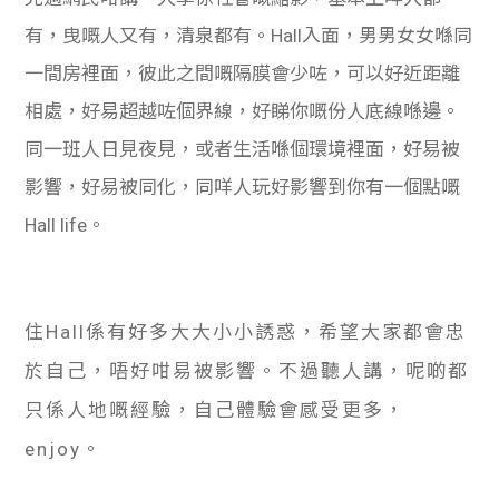
有，曳嘅人又有，清泉都有。Hall入面，男男女女喺同
一間房裡面，彼此之間嘅隔膜會少咗，可以好近距離
相處，好易超越咗個界線，好睇你嘅份人底線喺邊。
同一班人日見夜見，或者生活喺個環境裡面，好易被
影響，好易被同化，同咩人玩好影響到你有一個點嘅
Hall life。
住Hall係有好多大大小小誘惑，希望大家都會忠
於自己，唔好咁易被影響。不過聽人講，呢啲都
只係人地嘅經驗，自己體驗會感受更多，
enjoy。