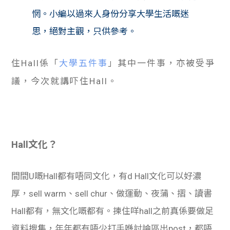
惘。小編以過來人身份分享大學生活嘅迷
思，絕對主觀，只供參考。
住Hall係「
大學五件事
」其中一件事，亦被受爭
議，今次就講吓住Hall。
Hall文化？
間間U嘅Hall都有唔同文化，有d Hall文化可以好濃
厚，sell warm、sell chur、做運動、夜蒲、摺、讀書
Hall都有，無文化嘅都有。揀住咩hall之前真係要做足
資料搜集，年年都有唔少打手喺討論區出post，都唔