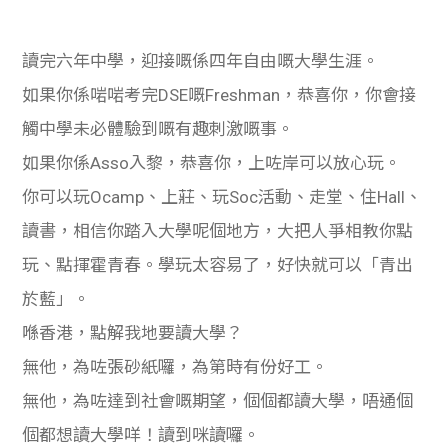
讀完六年中學，迎接嘅係四年自由嘅大學生涯。
如果你係啱啱考完DSE嘅Freshman，恭喜你，你會接
觸中學未必體驗到嘅有趣刺激嘅事。
如果你係Asso入黎，恭喜你，上咗岸可以放心玩。
你可以玩Ocamp、上莊、玩Soc活動、走堂、住Hall、
讀書，相信你踏入大學呢個地方，大把人爭相教你點
玩、點揮霍青春。學玩太容易了，好快就可以「青出
於藍」。
喺香港，點解我地要讀大學？
無他，為咗張砂紙囉，為第時有份好工。
無他，為咗達到社會嘅期望，個個都讀大學，唔通個
個都想讀大學咩！讀到咪讀囉。