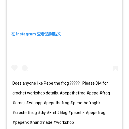
在 Instagram 查看這則貼文
Does anyone like Pepe the frog ????? . Please DM for
crochet workshop details. #pepethefrog #pepe #frog
#emoji #wtsapp #pepethefrog #pepethefroghk
#crochetfrog #diy #knit #hkig #pepehk #pepefrog
#pepehk #handmade #workshop