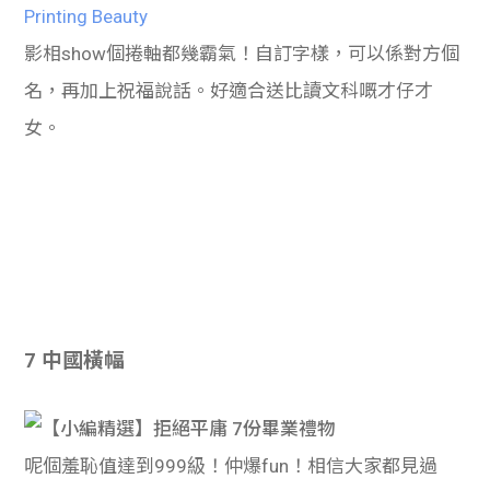
Printing Beauty
影相show個捲軸都幾霸氣！自訂字樣，可以係對方個
名，再加上祝福說話。好適合送比讀文科嘅才仔才
女。
7 中國橫幅
呢個羞恥值達到999級！仲爆fun！相信大家都見過