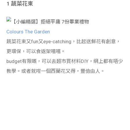
1 蔬菜花束
學生
貸款
Colours The Garden
101
蔬菜花束又fun又eye-catching，比起送鮮花有創意，
更環保，可以食返架嘻嘻。
budget有限嘅，可以去超市買材料DIY，網上都有唔少
教學。或者就咁一個西蘭花又得，豐儉由人。