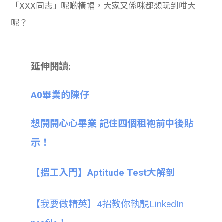
「XXX同志」呢啲橫幅，大家又係咪都想玩到咁大
呢？
延伸閱讀:
A0畢業的陳仔
想開開心心畢業 記住四個租袍前中後貼
示！
【搵工入門】Aptitude Test大解剖
【我要做精英】4招教你執靚LinkedIn