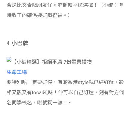
合送比文青嘅朋友仔。亦係較平嘅選擇！（小編：準
時收工的確係幾好嘅祝福。）
4 小巴牌
生命工場
要特別唔一定要好爆，有啲香港style就已經好fit，影
相又靚又有local風味！仲可以自己訂造，刻有對方個
名同學校名，咁就獨一無二。