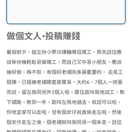
做個文人•投稿賺錢
暑假前夕，搵左份小學功課輔導班嘅工。原先諗住應
該係份幾輕鬆易做嘅工，而自己又中意小朋友，應該
幾好做。殊不知，有個好老細先係最重要的。 去見工
個陣，已經被老細嘅套路驚呆，大約6，7個人一齊面
完試，留左我同另外2個人啦，跟住距叫我地試工，教
下細路。教到一半，距叫左我地過去，就話可以啦，
你地宜家可以走啦。甘有個女仔就真係走左啦，然後
個女仔走左之後，個老細就叫我同另一個未走，諗住