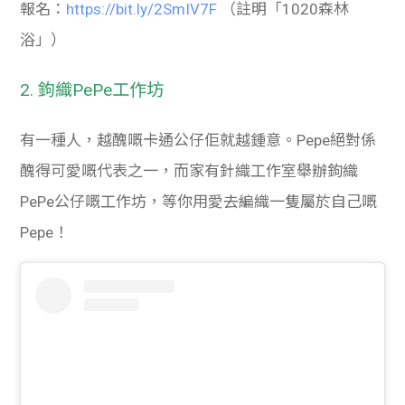
報名：
https://bit.ly/2SmIV7F
（註明「1020森林
浴」）
2. 鉤織PePe工作坊
有一種人，越醜嘅卡通公仔佢就越鍾意。Pepe絕對係
醜得可愛嘅代表之一，而家有針織工作室舉辦鉤織
PePe公仔嘅工作坊，等你用愛去編織一隻屬於自己嘅
Pepe！