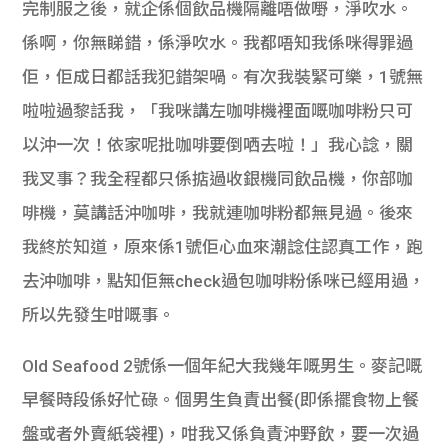
完制服之後，就企係個飲品機隔離唔做嘢，淨吹水。
係啊，你無睇錯，係淨吹水。我都唔知我係咪得罪過
佢，佢成日都話我犯錯架喎。有次我裝緊可樂，1號無
啦啦過黎話我，「我咪講左咖啡機裡面嘅咖啡粉只可
以沖一次！依家呢批咖啡要倒哂去啦！」我心諗，關
我叉事？我全程都只係掂過收銀機同飲品機，你部咖
啡機，莫講話沖咖啡，我就連咖啡粉都無見過。後來
我終於知道，原來係1號佢心血來潮諗住認真工作，跑
去沖咖啡，點知佢無check過包咖啡粉係咪已經用過，
所以先發生咁嘅事。
Old Seafood 2號係一個年紀大我幾年嘅男生。麥記嘅
早餐時段係好忙碌。個男生負責出餐(即係擺食物上餐
盤或者外賣紙袋裡)，咁我又係負責沖野飲，要一次過