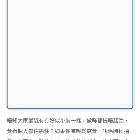
唔知大家最近有冇好似小編一樣，做咩都提唔起勁，
覺得個人鬱住鬱住？如果你有呢啲感覺，咁係時候抽