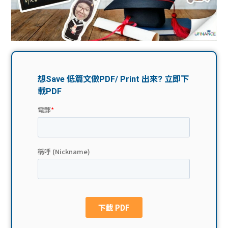
問題
計算
大專
機
學生
生筍
學生
福利
工推
故事
uFina
介
聯絡
分享
nce
搵工
我們
大學
校園
Gui
生學
贊助
de
費貸
Exc
款
han