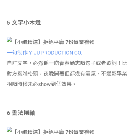
5 文字小木燈
一句制作 YIJU PRODUCTION CO.
自訂文字，必然係一啲青春勵志嘅句子或者歌詞！比
對方擺喺枱頭，夜晚開著佢都幾有氣氛，不過影畢業
相嘅時候未必show到個效果。
6 書法捲軸