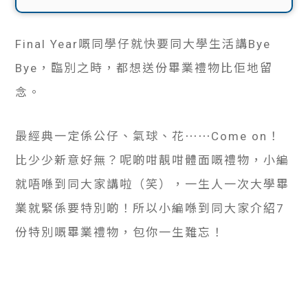
貸款
ge
計數
Gui
Final Year嘅同學仔就快要同大學生活講Bye
Bye，臨別之時，都想送份畢業禮物比佢地留
機
de
念。
網上
校園
最經典一定係公仔、氣球、花⋯⋯Come on！
私人
Gui
比少少新意好無？呢啲咁靚咁體面嘅禮物，小編
貸款
de
就唔喺到同大家講啦（笑），一生人一次大學畢
業就緊係要特別啲！所以小編喺到同大家介紹7
貸款
理財
份特別嘅畢業禮物，包你一生難忘！
計數
Gui
機
de