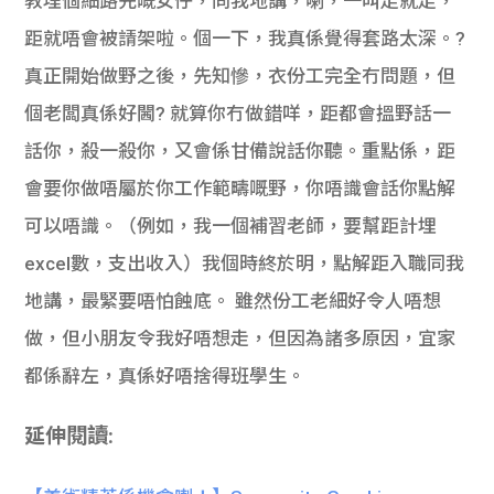
教埋個細路先嘅女仔，同我地講，喇，一叫走就走，
距就唔會被請架啦。個一下，我真係覺得套路太深。?
真正開始做野之後，先知慘，衣份工完全冇問題，但
個老闆真係好閪? 就算你冇做錯咩，距都會搵野話一
話你，殺一殺你，又會係甘備說話你聽。重點係，距
會要你做唔屬於你工作範疇嘅野，你唔識會話你點解
可以唔識。（例如，我一個補習老師，要幫距計埋
excel數，支出收入）我個時終於明，點解距入職同我
地講，最緊要唔怕蝕底。 雖然份工老細好令人唔想
做，但小朋友令我好唔想走，但因為諸多原因，宜家
都係辭左，真係好唔捨得班學生。
延伸閱讀: