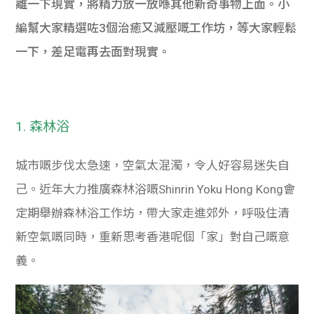
離一下現實，將精力放一放喺其他新奇事物上面。小
編幫大家精選咗3個治癒又減壓嘅工作坊，等大家輕鬆
一下，差足電再去面對現實。
1. 森林浴
城市嘅步伐太急速，空氣太混濁，令人好容易迷失自
己。近年大力推廣森林浴嘅Shinrin Yoku Hong Kong會
定期舉辦森林浴工作坊，帶大家走進郊外，呼吸住清
新空氣嘅同時，重新思考香港呢個「家」對自己嘅意
義。