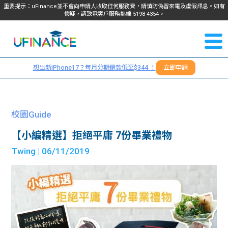
重要提示：uFinance並不會向申請人收取任何服務費，請慎防偽冒來電及虛假訊息。如有
懷疑，請致電客戶服務熱線
5198
4354
。
聯絡我
關於
們
想出新iPhone17？每月分期還款低至$344 ！
立即申請
＋
我們
852
貸款
5198
校園Guide
4354
服務
【小編精選】拒絕平庸 7份畢業禮物
Twing
| 06/11/2019
學生
學生
貸款
資訊
Blog
常見
貸款