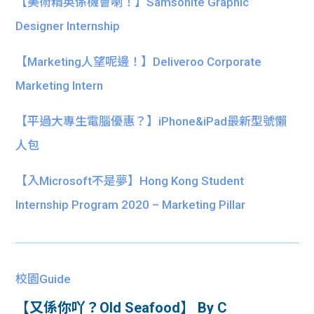
【美術精英係機會喇！】Samsonite Graphic
Designer Internship
【Marketing人望呢邊！】Deliveroo Corporate
Marketing Intern
【平過大專生電腦優惠？】iPhone&iPad最新型號懶
人包
【入Microsoft不是夢】Hong Kong Student
Internship Program 2020 – Marketing Pillar
校園Guide
【又係你吖？Old Seafood】 By C