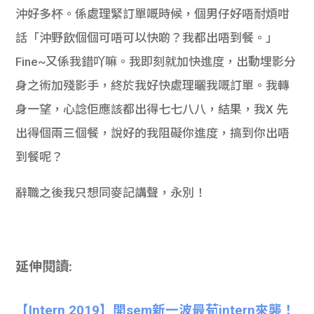
沖好多杯。係處理緊訂單嘅時候，個男仔好唔耐煩咁
話「沖野飲個個可唔可以快啲？我都出唔到餐。」
Fine~又係我錯吖嘛。我即刻就加快進度，出動埋影分
身之術加殘影手，終於我好快處理曬我嘅訂單。我轉
身一望，心諗佢應該都出得七七八八，結果，我X 先
出得個兩三個餐，說好的我阻礙你進度，搞到你出唔
到餐呢？
辭職之後我只想同麥記講聲，永別！
延伸閱讀:
【Intern 2019】開sem新一波最荀intern來襲！