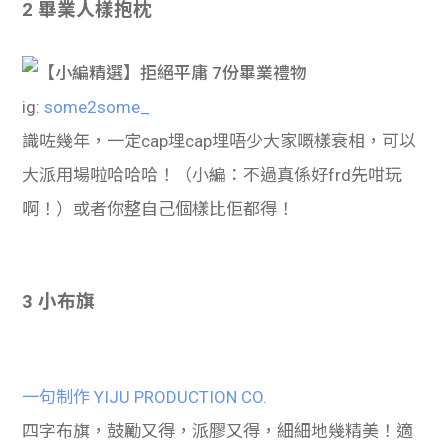
2 畢業人樣抱枕
ig:
some2some_
識咗幾年，一定cap埋cap埋唔少大家嘅樣衰相，可以
大派用場啦哈哈哈！（小編：不過真係好frd先咁玩
啊！）或者你整自己個樣比佢都得！
3 小布旗
一句制作 YIJU PRODUCTION CO.
四字布旗，鼓勵又得，派膠又得，細細地幾精美！適