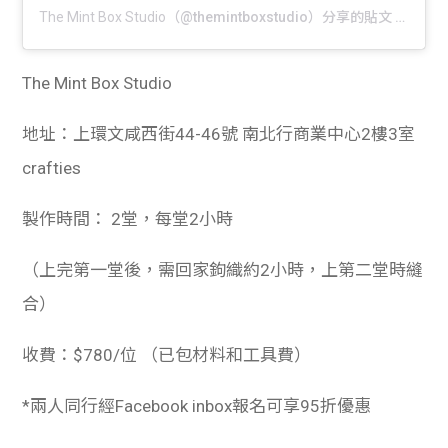
The Mint Box Studio
（@themintboxstudio）分享的貼文 於
PDT 
The Mint Box Studio
地址：上環文咸西街44-46號 南北行商業中心2樓3室
crafties
製作時間： 2堂，每堂2小時
（上完第一堂後，需回家鉤織約2小時，上第二堂時縫
合）
收費：$780/位 （已包材料和工具費）
*兩人同行經Facebook inbox報名可享95折優惠