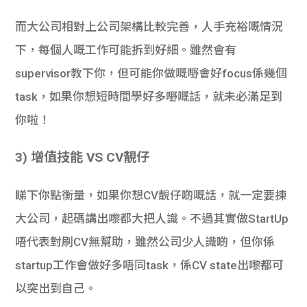
而大公司相對上公司架構比較完善，人手充裕嘅情況
下，每個人嘅工作可能拆到好細。雖然會有
supervisor教下你，但可能你做嘅嘢會好focus係幾個
task，如果你想短時間學好多嘢嘅話，就未必滿足到
你啦！
3) 增值技能 VS CV靚仔
睇下你點衡量，如果你想CV靚仔啲嘅話，就一定要揀
大公司，起碼講出嚟都大把人識。不過其實做StartUp
唔代表對刷CV無幫助，雖然公司少人識啲，但你係
startup工作會做好多唔同task，係CV state出嚟都可
以突出到自己。