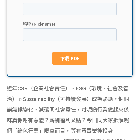
貸款
ge
計數
Gui
機
de
網上
校園
私人
Gui
貸款
de
近年CSR（企業社會責任）、ESG（環境、社會及管
貸款
理財
治）同Sustainability（可持續發展）成為熱話，個個
講氣候變化、減碳同社會責任，咁呢啲行業做起來係
計數
Gui
咪真係咁有意義？薪酬福利又點？今日同大家拆解呢
機
de
個「綠色行業」嘅真面目，等有意畢業後投身