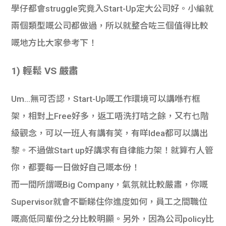
學仔都會struggle究竟入Start-Up定大公司好。小編就
兩個類型嘅公司都做過，所以就整合咗三個值得比較
嘅地方比大家參考下！
1) 輕鬆 VS 嚴肅
Um…無可否認，Start-Up嘅工作環境可以講喺冇框
架，相對上Free好多，返工唔洗打咭之餘，又冇乜階
級觀念，可以一班人有講有笑，有咩Idea都可以講出
黎。不過做Start up好講求有自律能力架！就算冇人管
你，都要每一日做好自己嘅本份！
而一間所謂嘅Big Company，氣氛就比較嚴肅，你嘅
Supervisor就會不斷睇住你進度如何，員工之間職位
嘅高低同輩份之分比較明顯。另外，因為公司policy比