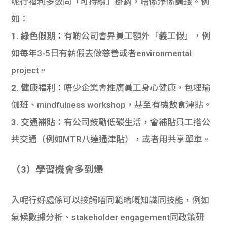
呢行福利多數同「可持續」掛鈎，唔係淨係講錢。例
如：
1. 綠色假期
：
有啲公司會畀員工額外「義工假」，例
如每年3-5日有薪假去做慈善或者environmental
project。
2. 健康福利
：
唔少企業會推廣員工身心健康，包埋瑜
伽班、mindfulness workshop，甚至有機飲食津貼。
3. 交通補貼
：
有公司鼓勵低碳生活，會補貼員工搭公
共交通（例如MTR八達通津貼），或者用共享單車。
（3）學習機會多到爆
入呢行好處係可以接觸唔同範疇嘅知識同技能，例如
氣候數據分析、stakeholder engagement同政策研