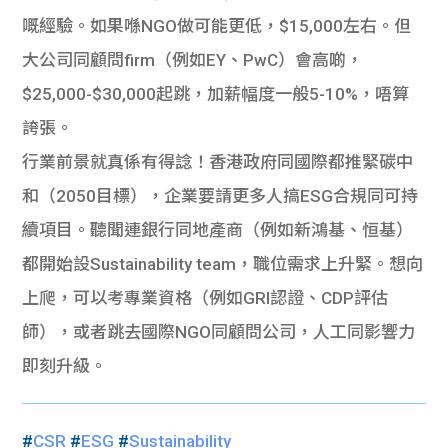
嘅經驗。如果喺NGO做可能更低，$15,000左右。但
大公司同顧問firm（例如EY、PwC）會高啲，
$25,000-$30,000起跳，加薪幅度一般5-10%，唔算
誇張。
行業前景就真係有得諗！香港政府同國際都推緊碳中
和（2050目標），企業要請更多人搞ESG合規同可持
續項目。聽聞連銀行同地產商（例如新鴻基、恒基）
都開始設Sustainability team，職位需求上升緊。想向
上爬，可以考專業資格（例如GRI認證、CDP評估
師），或者跳去國際NGO同顧問公司，人工同影響力
即刻升級。
#
CSR
#
ESG
#
Sustainability