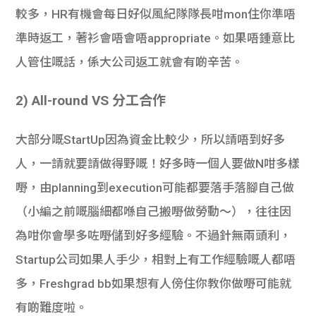
較多，HR有機會每日好似風紀隊隊長咁mon住你準唔
準時返工，著衫會唔會唔appropriate。如果唔鍾意比
人管住嘅話，係大公司返工就會有啲辛苦。
2) All-round VS 分工合作
大部分嘅StartUp因為資金比較少，所以請唔到好多
人，一請就要請做得野嘅！好多時一個人要做N咁多樣
嘢，由planning到execution可能都要落手落腳自己做
（小編之前嘅腦細都喺自己搬嘢做勞動～），往往因
為咁你會學多咗嘢儲到好多經驗。不過針無兩頭利，
Startup公司如果人手少，相對上有工作經驗嘅人都唔
多，Freshgrad bb如果想有人傍住你教你做嘢可能就
有啲難度啦。