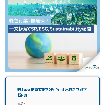
問題
計算
大專
機
學生
生筍
學生
福利
工推
故事
uFina
介
聯絡
分享
nce
搵工
我們
大學
校園
Gui
生學
贊助
de
費貸
Exc
款
han