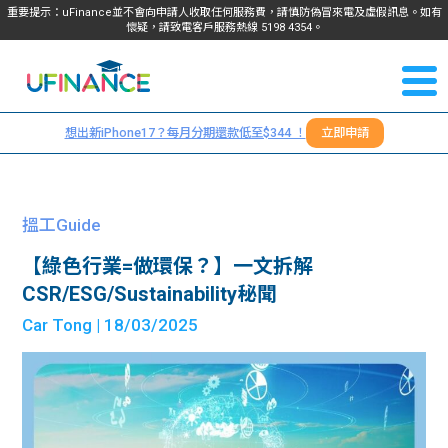
重要提示：uFinance並不會向申請人收取任何服務費，請慎防偽冒來電及虛假訊息。如有
懷疑，請致電客戶服務熱線
5198
4354
。
聯絡我
關於
們
想出新iPhone17？每月分期還款低至$344 ！
立即申請
＋
我們
852
貸款
5198
搵工Guide
4354
服務
【綠色行業=做環保？】一文拆解
CSR/ESG/Sustainability秘聞
學生
學生
Car Tong
| 18/03/2025
貸款
資訊
Blog
常見
貸款