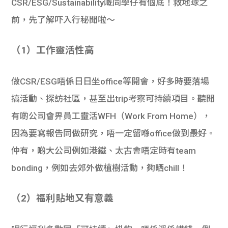
CSR/ESG/Sustainability嘅同學仔有個底！救地球之
學生
前，先了解吓入行秘聞啦～
貸款
（1）工作靈活性高
101
做CSR/ESG唔係日日坐office等開會，好多時要落場
搞活動、探訪社區，甚至出trip考察可持續項目。聽聞
有啲公司會畀員工靈活WFH（Work From Home），
因為要寫報告同做研究，唔一定留喺office做到最好。
仲有，啲大公司例如港鐵、太古會唔定時有team
bonding，例如去郊外做植樹活動，夠晒chill！
（2）福利貼地又有意義