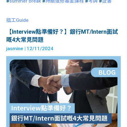
#
summer break
#
持續進修基金課程
#
考牌
#
証書
搵工Guide
【Interview點準備好？】銀行MT/Intern面試
嘅4大常見問題
jasmine
| 12/11/2024