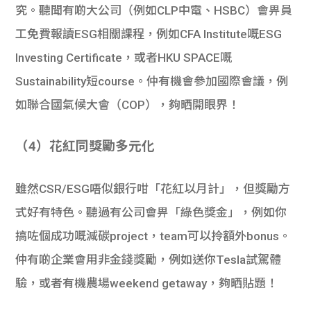
究。聽聞有啲大公司（例如CLP中電、HSBC）會畀員
工免費報讀ESG相關課程，例如CFA Institute嘅ESG
Investing Certificate，或者HKU SPACE嘅
Sustainability短course。仲有機會參加國際會議，例
如聯合國氣候大會（COP），夠晒開眼界！
（4）花紅同獎勵多元化
雖然CSR/ESG唔似銀行咁「花紅以月計」，但獎勵方
式好有特色。聽過有公司會畀「綠色獎金」，例如你
搞咗個成功嘅減碳project，team可以拎額外bonus。
仲有啲企業會用非金錢獎勵，例如送你Tesla試駕體
驗，或者有機農場weekend getaway，夠晒貼題！