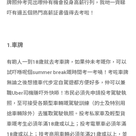
牌照仲考完出嚟仲有機會投身高薪行列，我哋一齊睇
吓有邊五個熱門高薪証書值得去考啦！
1.車牌
有啲人一到18歲就去考車牌，如果仲未考嘅你，可以
試吓喺呢個summer break嘅時間考一考喎！考咗車牌
無論之後想揸車代步定自駕遊都方便好多，仲可以兼
職Uber司機賺吓外快㖭！市民必須先申請投考駕駛執
照，至可接受各類型車輛嘅駕駛訓練（的士及特別用
途車輛除外）去獲取駕駛執照。投考私家車及輕型貨
車嘅考生必須年滿18歲或以上；投考電單車必須年滿
18歲或以上；技考商用車輛必須年滿21歲或以上，並