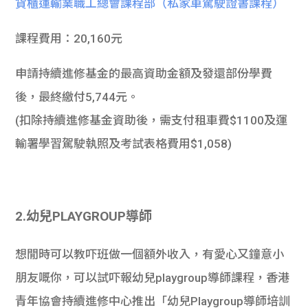
貨櫃運輸業職工總會課程部（私家車駕駛證書課程）
課程費用：20,160元
申請持續進修基金的最高資助金額及發還部份學費
後，最終繳付5,744元。
(扣除持續進修基金資助後，需支付租車費$1100及運
輸署學習駕駛執照及考試表格費用$1,058)
2.幼兒PLAYGROUP導師
想閒時可以教吓班做一個額外收入，有愛心又鐘意小
朋友嘅你，可以試吓報幼兒playgroup導師課程，香港
青年協會持續進修中心推出「幼兒Playgroup導師培訓