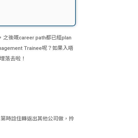
嘅career path都已經plan
ent Trainee呢？如果入唔
就睇埋落去啦！
。如果第時諗住轉返出其他公司做，拎