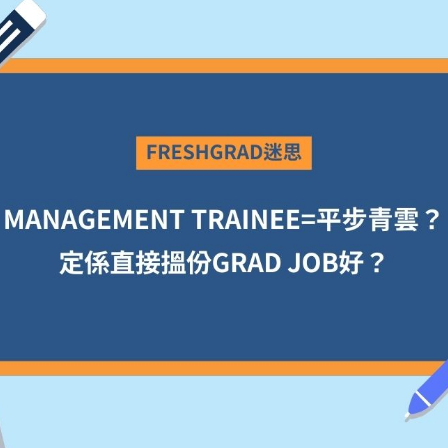
學生貸款
貸款計數
101
機