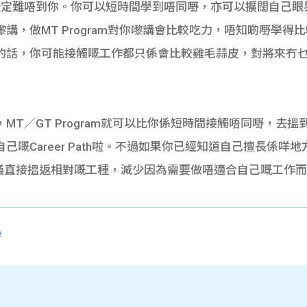
一定難唔到你。你可以短時間學到唔同嘢，亦可以擴闊自己眼
做MT Program對你嚟講會比較吃力，唔知啲嘢學得比較慢
的話，你可能接觸嘅工作都只係會比較雞毛蒜皮，對將來冇
MT／GT Program就可以比你係短時間接觸唔同嘢，去
嘅Career Path啦。不過如果你已經知道自己擅長係咩
就建議直接搵返相對嘅工種，減少因為需要做唔適合自己嘅工作
e