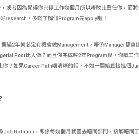
g」部分，或者因為覺得你只係工作幾個月所以唔敢比重任你，而
search，多啲了解個Program先apply啦！
捱過2年就必定有機會做Management，唔係Manager都會係Ass
erial Post比人做？而且你完成咗2年Program後，你
如果Career Path唔清晰的話，不如一開始直接搵個Juni
？
色就係Job Rotation，即係每幾個月就要去唔同部門，接觸