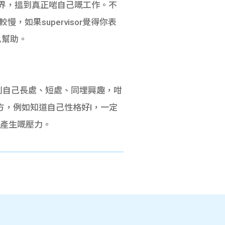
界，搵到真正啱自己嘅工作。不
，如果supervisor覺得你表
乜幫助。
搵到自己長處、短處、同埋興趣，咁
地方，例如知道自己性格好I，一定
而產生嘅壓力。