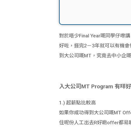
對於唔少Final Year嘅同學仔嚟
好咗，捱完2－3年就可以有機會做
到大公司嘅MT，究竟去中小企嘅Tra
入大公司MT Program 有咩
1.) 起薪點比較高
如果你成功得到大公司嘅MT Off
住呢份人工出去R好啲offer都易