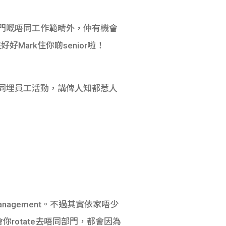
門嘅唔同工作範疇外，仲有機會
ark住你啲senior啦！
優惠同埋員工活動，講俾人知都惹人
anagement。不過其實依家唔少
會你rotate去唔同部門，都會因為