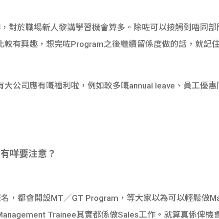
作，對於職場新人黎講學習機會算多。除咗可以接觸到唔同部
有興趣，想完咗Program之後繼續留係度做的話，就記住好好M
公司應有嘅福利啦，例如較多嘅annual leave、員工
m 有咩要注意？
報名，都會開設MT／GT Program，等大家以為可以輕鬆做M
gement Trainee其實都係做Sales工作。就算真係俾機