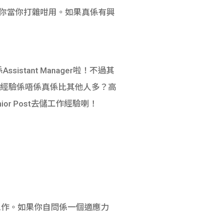
將你當你打雜咁用。如果真係有興
istant Manager啦！不過其
嘅工作經驗係唔係真係比其他人多？高
or Post去儲工作經驗喇！
唔同工作。如果你自問係一個適應力