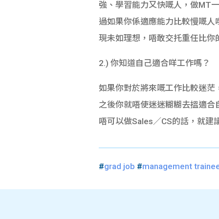
強、學習能力又快嘅人，做MT
過如果你係適應能力比較慢嘅人嚟講，
現未如理想，唔敢交托重任比你
2.) 你知道自己適合咩工作嗎？
如果你對於將來嘅工作比較迷茫，
之後你就唔使迷迷糊糊去搵適合自己
唔可以做Sales／CS的話，
#
grad job
#
management traine