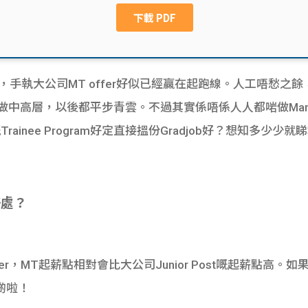
講，手執大公司MT offer好似已經贏在起跑線。人工唔愁之餘，之後
中高層，以後都平步青雲。不過其實係唔係人人都啱做Managem
inee Program好定直接搵份Gradjob好？想知多少少
好處？
er，MT起薪點相對會比大公司Junior Post嘅起薪點高
啲啦！