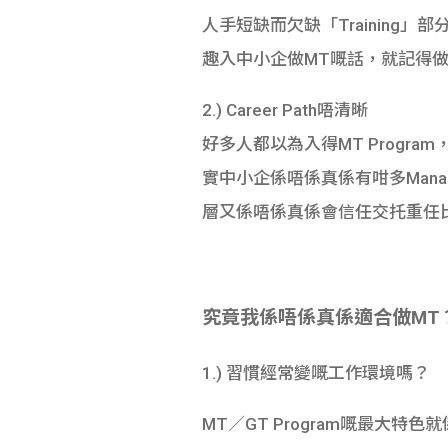
人手短缺而欠缺「Trainin
趣入中小企做MT嘅話，就記得做好re
2.) Career Path唔清晰
好多人都以為入得MT Program，
實中小企係唔係真係有咁多Manag
層又係唔係真係會信任交托重任比你？
究竟我係唔係真係適合做MT
1.) 習慣經常變嘅工作環境嗎？
MT／GT Program嘅最大特