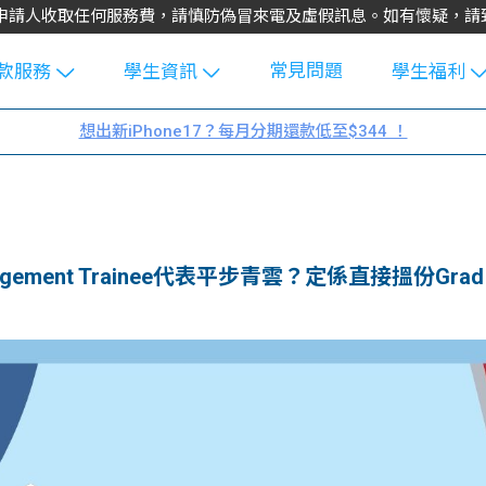
不會向申請人收取任何服務費，請慎防偽冒來電及虛假訊息。如有懷疑，
常見問題
款服務
學生資訊
學生福利
生貸款
Blog
uFinance 
想出新iPhone17？每月分期還款低至$344 ！
貸款計算
大專生筍
園贊助
機
工推介
學生故事
搵工
分享
Guide
agement Trainee代表平步青雲？定係直接搵份Grad
Exchang
學生學費
e Guide
款
校園
貸款計數
Guide
機
理財
上私人貸
Guide