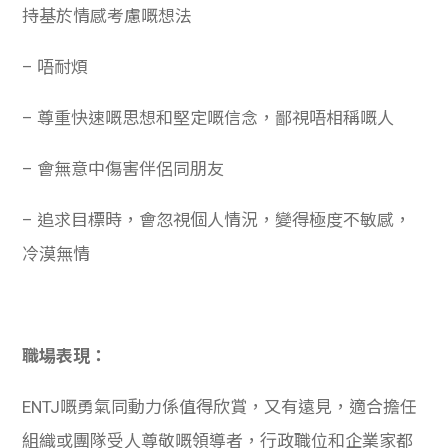
持基於情感考慮嘅想法
– 唔耐煩
– 尊重快速嘅思想和堅定嘅信念，鄙視唔相稱嘅人
– 會無意中傷害伴侶同朋友
– 追求目標時，會忽視個人情況，變得極度不敏感，
冷漠無情
職場表現：
ENTJ嘅勇氣同動力係值得欣賞，又有遠見，適合擔任
組織或團隊受人尊敬嘅領導者，行政職位和企業家都