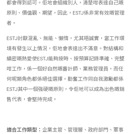
都會得到認可。佢地會組織別人，清楚咁表達自己嘅
原則、價值觀、期望，因此，ESTJ係非常有效嘅管理
者。
ESTJ討厭混亂、無能、懶惰，尤其唔誠實，當工作環
境有發生以上情況，佢地會表達出不滿意。對結構和
縝密嘅熱愛使ESTJ能夠按時、按預算記錄準確、完整
咁工作，係一個好自然嘅審計師、業務管理員，而任
何呢類角色都係絕佳選擇。
勤奮工作同自我激勵都係
ESTJ其中一個強硬嘅原則，令佢地可以成為出色嘅銷
售代表，會堅持完成。
適合工作類型：
企業主管、管理層、政府部門、軍事