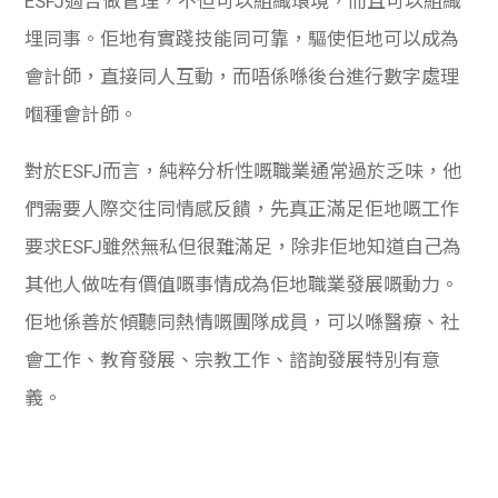
ESFJ適合做管理，不但可以組織環境，而且可以組織
埋同事。佢地有實踐技能同可靠，驅使佢地可以成為
會計師，直接同人互動，而唔係喺後台進行數字處理
嗰種會計師。
對於ESFJ而言，純粹分析性嘅職業通常過於乏味，他
們需要人際交往同情感反饋，先真正滿足佢地嘅工作
要求ESFJ雖然無私但很難滿足，除非佢地知道自己為
其他人做咗有價值嘅事情成為佢地職業發展嘅動力。
佢地係善於傾聽同熱情嘅團隊成員，可以喺醫療、社
會工作、教育發展、宗教工作、諮詢發展特別有意
義。