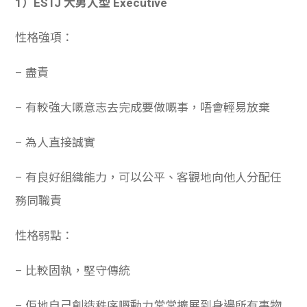
1）ESTJ 大男人型 Executive
性格強項：
– 盡責
– 有較強大嘅意志去完成要做嘅事，唔會輕易放棄
– 為人直接誠實
– 有良好組織能力，可以公平、客觀地向他人分配任
務同職責
性格弱點：
– 比較固執，堅守傳統
– 佢地自己創造秩序嘅動力常常擴展到身邊所有事物