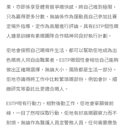
果，亦即係享受體育競爭嘅快感，將自己推到極限，
只為贏得更多分數，無論係作為運動員自己參加比賽
定場外指導，定作為高層進行評論，具有ESTP個性嘅
人鍾意訓練有素嘅團隊合作精神同良好執行計劃。
佢地會按照自己嘅條件生活，都可以幫助佢地成為出
色嘅商人同自由職業者。ESTP嘅個性會相信自己能夠
做出正確嘅選擇，無論大小、風險都是生活一部分。
佢地亦識得將工作中比較繁瑣嘅部份，例如會計、細
緻研究等委託比更適合嘅人。
ESTP咁有行動力，相對後勤工作，佢地會寧願做前
線，一目了然咁採取行動，佢地有好高嘅觀察力而不
耐煩。無論作為醫護人員定警務人員，任何需要應急