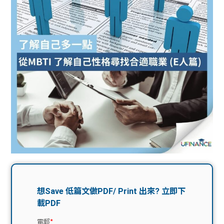
問題
計算
大專
機
學生
生筍
學生
福利
工推
故事
uFina
介
聯絡
分享
nce
搵工
我們
大學
校園
Gui
生學
贊助
de
費貸
Exc
款
han