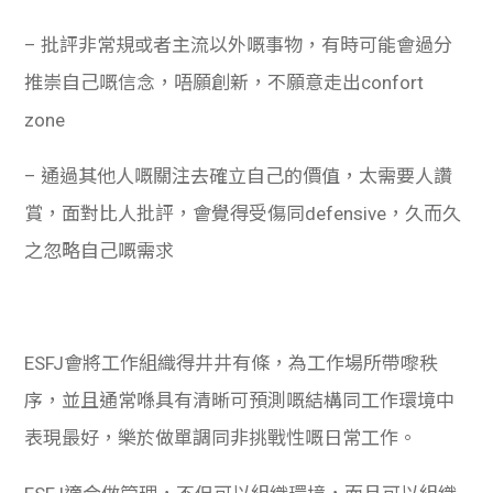
– 批評非常規或者主流以外嘅事物，有時可能會過分
推崇自己嘅信念，唔願創新，不願意走出confort
zone
– 通過其他人嘅關注去確立自己的價值，太需要人讚
賞，面對比人批評，會覺得受傷同defensive，久而久
之忽略自己嘅需求
ESFJ會將工作組織得井井有條，為工作場所帶嚟秩
序，並且通常喺具有清晰可預測嘅結構同工作環境中
表現最好，樂於做單調同非挑戰性嘅日常工作。