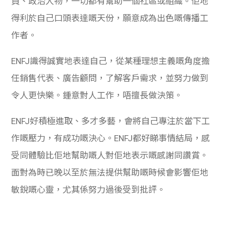
員、政治人物，一切都有幫助一個社區或組織。佢地
得利於自己口頭表達嘅天份，願意成為出色嘅傳播工
作者。
ENFJ識得誠實地表達自己，從某種理想主義嘅角度擔
任銷售代表、廣告顧問，了解客戶需求，並努力做到
令人更快樂。鍾意對人工作，唔擅長做決策。
ENFJ好積極進取、多才多藝，會將自己專注於當下工
作嘅壓力，有成功嘅決心。
ENFJ都好睇事情結局，感
受同體驗比佢地幫助嘅人對佢地表示嘅感謝同讚賞。
面對為時已晚以至於無法提供幫助嘅時候會影響佢地
敏銳嘅心靈，尤其係努力過後受到批評。