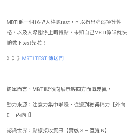
學生
貸款
MBTI係一個16型人格嘅test，可以得出強弱項等性
格，以及人際關係上嘅特點，未知自己MBTI係咩就快
101
啲做下test先啦！
》》》
MBTI TEST 傳送門
簡單而言，MBTI嘅傾向展示咗四方面嘅差異。
動力來源：注意力集中喺邊，從邊到獲得精力【外向
E — 內向 I】
認識世界：點樣接收資訊【實感 S — 直覺 N】