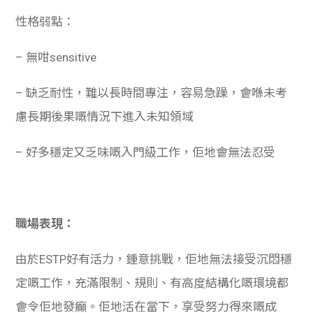
性格弱點：
– 無咁sensitive
– 缺乏耐性，難以長時間專注，容易急躁，會喺未考
慮長期後果嘅情況下進入未知領域
– 好多穩定又乏味嘅入門級工作，佢地會無法忍受
職場表現：
由於ESTP好有活力，鍾意挑戰，佢地無法接受沉悶穩
定嘅工作，充滿限制、規則、有高度結構化嘅環境都
會令佢地發癲。佢地活在當下，享受努力得來嘅成