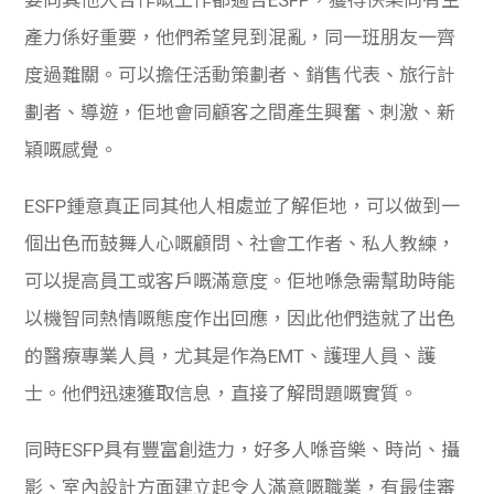
要同其他人合作嘅工作都適合ESFP，獲得快樂同有生
產力係好重要，他們希望見到混亂，同一班朋友一齊
度過難關。可以擔任活動策劃者、銷售代表、旅行計
劃者、導遊，佢地會同顧客之間產生興奮、刺激、新
穎嘅感覺。
ESFP鍾意真正同其他人相處並了解佢地，可以做到一
個出色而鼓舞人心嘅顧問、社會工作者、私人教練，
可以提高員工或客戶嘅滿意度。佢地喺急需幫助時能
以機智同熱情嘅態度作出回應，因此他們造就了出色
的醫療專業人員，尤其是作為EMT、護理人員、護
士。他們迅速獲取信息，直接了解問題嘅實質。
同時ESFP具有豐富創造力，好多人喺音樂、時尚、攝
影、室內設計方面建立起令人滿意嘅職業，有最佳審