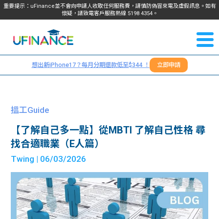
重要提示：uFinance並不會向申請人收取任何服務費，請慎防偽冒來電及虛假訊息。如有
懷疑，請致電客戶服務熱線
5198
4354
。
聯絡我
關於
們
想出新iPhone17？每月分期還款低至$344 ！
立即申請
＋
我們
852
貸款
5198
搵工Guide
4354
服務
【了解自己多一點】從MBTI 了解自己性格 尋
找合適職業（E人篇）
學生
學生
Twing
| 06/03/2026
貸款
資訊
Blog
常見
貸款