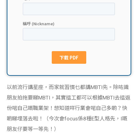
貸款
ge
計數
Gui
機
de
網上
校園
私人
Gui
貸款
de
以前流行講星座，而家就習慣乜都講MBTI先。除咗識
貸款
理財
朋友拍拖要睇MBTI，其實搵工都可以根據MBTI去搵返
份啱自己嘅職業架！想知道咩行業會啱自己多啲？快
計數
Gui
啲睇埋落去啦！（今次會focus係8種E型人格先，I嘅
機
de
朋友仔要等一等先！）