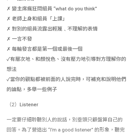
✗ 變主席瘋狂問組員 “what do you think”
✗ 老師上身和組員「上課」
✗ 對別的組員流露出輕蔑﹑不理解的表情
✗ 一言不發
✗ 每輪發言都是第一個或最後一個
✓有層次地、和顏悅色、沒有壓力地引導對方理解你的
想法
✓當你的觀點都被前面的人說完時，可補充和說明他們
的論點，多舉一些例子
（2）
Listener
一定要仔細聆聽別人的說話，別垂頭只顧盤算自己的
回答。為了營造出 “I’m a good listener” 的形象，聽完