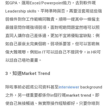
如GPA、運用Excel/Powerpoint能力，去到軟件嘅
Leadership skills、平時準時與否，再靈活套用這些強
弱條件到你工作範疇同職責。順帶一提其中一條僱主
最鐘意問你嘅強項弱項，面對呢啲問題當然唔可以照
直同人講你自己差係邊，更加不宜將優點當缺點：例
如自己最衰太完美個啲。弱項係要答，但可以答啲無
傷大雅嘅嘢，例如in IT可以話自己不擅詞令，in HR可
以話自己唔叻畫畫。
3．知道Market Trend
除咗事前必起底公司資料甚至
interviewer
background
之外，另一樣重要都係你in個行嘅
market trend
。即
使自己無接觸過、無實際操作經驗都好，只要你噏到