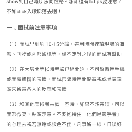
show到自己嘅睇法同性格。想知道有咩tips要注意？
學生
不如click入嚟睇落去喇！
貸款
一﹑面試前注意事項
101
（1）面試早到約 10-15分鐘，善用時間速讀現場的海
報、刊物或內部通訊等，說不定對之後的面試有幫助
（2）在大房間等候時考驗已經開始，不可鬆懈用手機
或面露驚慌的表情，面試官隨時用閉路電視或隱藏鏡
頭來留意各人的反應和表情
（3）和其他應徵者共處一室時，如果不想寒暄，可以
面帶微笑，點頭示意。不要抱持住「他們是競爭者」
的心理去視若無睹或臉色不佳，凡事留一線，日後好