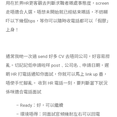
用在於畀HR更客觀去判斷求職者嘅處事態度，screen
走唔適合人選。唔想未開始就已經結束嘅話，不妨睇
吓以下幾個tips，等你可以隨時收電話都可以「假膠」
上身！
通常我哋一次過 send 好多 CV 去唔同公司，好容易撈
亂。切記記低申請
咗
咩 post﹑公司名﹑申請日期，遲
啲 HR 打電話通知你面試，你就可以馬上 link up 番，
唔使手忙腳亂。
收到 HR 電話一刻，要判斷當下狀況
係咪適合電話面試
– Ready：好，可以繼續
– 環境唔得：同面試官傾幾耐左右可以回電