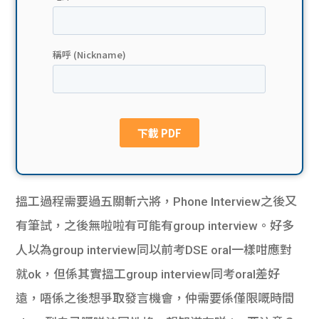
貸款
ge
計數
Gui
機
de
網上
校園
私人
Gui
貸款
de
搵工過程需要過五關斬六將，Phone Interview之後又
貸款
理財
有筆試，之後無啦啦有可能有group interview。好多
人以為group interview同以前考DSE oral一樣咁應對
計數
Gui
就ok，但係其實搵工group interview同考oral差好
機
de
遠，唔係之後想爭取發言機會，仲需要係僅限嘅時間