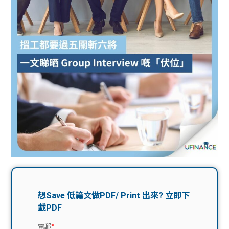
問題
計算
大專
機
學生
生筍
學生
福利
工推
故事
uFina
介
聯絡
分享
nce
搵工
我們
大學
校園
Gui
生學
贊助
de
費貸
Exc
款
han