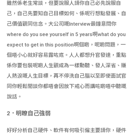
雖然係老生常談，但要說服人請你自己必先說服自
己，自己先要知自己目標如何、係呢行想點發展、自
己價值觀同信念。大公司嘅Interview最鐘意問你
where do you see yourself in 5 years啊what do you
expect to get in this position啊個啲，呢啲問題，一
個唔小心就好容易露咗底。人人都想升官發達，重點
係你要包裝呢啲人生觀成為一樣動聽、發人深省、賺
人熱淚嘅人生目標，再不停洗自己腦以至即使面試官
同你輕鬆閒談你都唔會因放下戒心而講咗啲唔中聽嘅
說話。
2．明瞭自己
強弱
好好分析自己硬件、軟件有何吸引僱主要請你，硬件