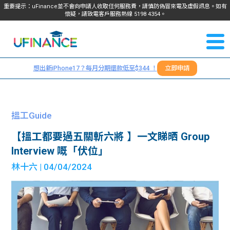
重要提示：uFinance並不會向申請人收取任何服務費，請慎防偽冒來電及虛假訊息。如有
懷疑，請致電客戶服務熱線
5198
4354
。
聯絡我
關於
們
想出新iPhone17？每月分期還款低至$344 ！
立即申請
＋
我們
852
貸款
5198
搵工Guide
4354
服務
【搵工都要過五關斬六將 】一文睇晒 Group
Interview 嘅「伏位」
學生
學生
林十六
| 04/04/2024
貸款
資訊
Blog
常見
貸款