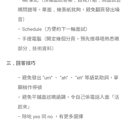
嘅問題等。單面﹑幾張紙就夠，避免翻頁發出噪
音）
– Schedule（方便約下一輪面試）
– 手提電腦（開定幾個分頁，預先搜尋唔熟悉嘅
部分﹑技術資料）
三﹑回答技巧
– 避免發出 “um” 、 “ah” 、 “eh” 等語氣助詞，寧
願稍作停頓
– 避免平鋪直述嘅語調，令自己係電話入面「活
起來」
– 除咗 yes 同 no ，有更多選擇