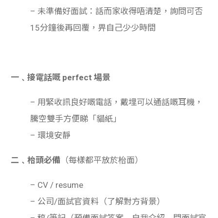
– 未準備好面試：話而家收得唔清楚，詢問可否
15分鐘後再回覆，畀自己少少時間
一﹑接電話嘅 perfect 場景
– 用緊收訊良好嘅電話，戴埋可以通話嘅耳機，
騰空雙手方便睇「貓紙」
– 環境安靜
二﹑枱頭必備
（每樣都平放於枱面）
– CV / resume
– 公司/面試官資料（了解對方背景）
– 稿/筆記（預備面試答案﹑自我介紹﹑問面試官