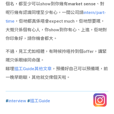
個名，都至少可以show到你幾有
market sense
、對
呢行幾有認識同埋至少有心。一間公司請
intern/part-
time
，佢哋都真係唔會expect much，佢哋想要嘅，
大慨只係個有心人，你show到你有心、上進，佢哋對
你印象好，請你機會都大。
不過，見工尤如相體，有時候拎唔拎到個offer，講緊
嘅只係眼緣同命運。
睇埋
搵工Guide其他文章
，預備好自己可以預備嘅，前
一晚早啲瞓，其他就交俾個天啦。
#
interview
#
搵工Guide