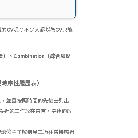
類型的CV呢？不少人都以為CV只能
）、Combination（綜合履歷
ume（逆時序性履歷表）
來，並且按照時間的先後去列出。
：先將最近的工作放在最首，最遠的放
時讓僱主了解到員工過往曾接觸過