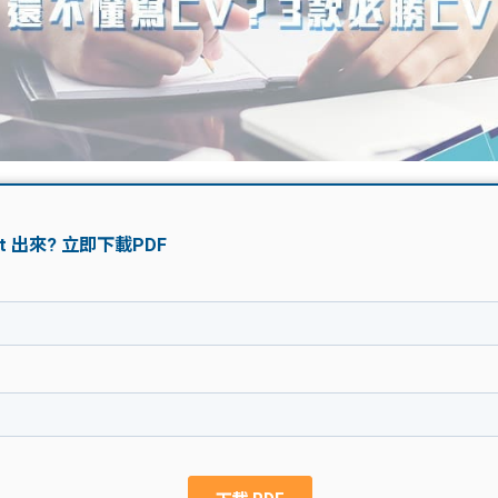
學生貸款
貸款計數
101
機