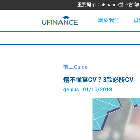
重要提示：uFinance並
關於我們
貸
學
搵工Guide
還不懂寫CV？3款必勝CV
大
genius
| 01/10/2018
貸
網
款