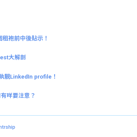
個租袍前中後貼示！
Test大解剖
nkedIn profile！
前有咩要注意？
ntrship