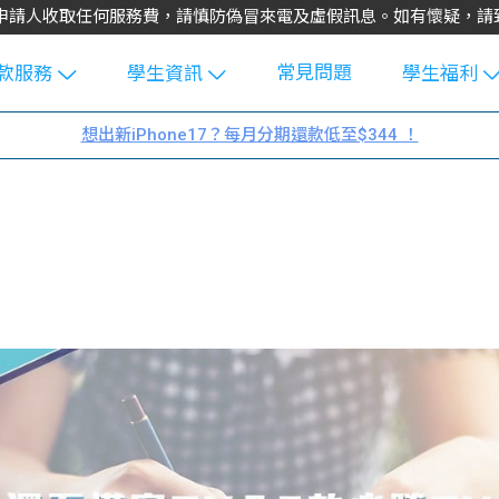
不會向申請人收取任何服務費，請慎防偽冒來電及虛假訊息。如有懷疑，
常見問題
款服務
學生資訊
學生福利
生貸款
Blog
uFinance 
想出新iPhone17？每月分期還款低至$344 ！
貸款計算
大專生筍
園贊助
機
工推介
學生故事
搵工
分享
Guide
Exchang
學生學費
e Guide
款
校園
貸款計數
Guide
機
理財
上私人貸
Guide