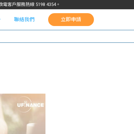
請致電客戶服務熱線
5198
4354
。
聯絡我們
立即申請
校