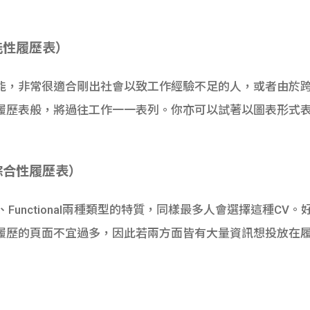
e（功能性履歷表）
能，非常很適合剛出社會以致工作經驗不足的人，或者由於
歷表般，將過往工作一一表列。你亦可以試著以圖表形式表達，再
me（綜合性履歷表）
ical、Functional兩種類型的特質，同樣最多人會選擇這種
履歷的頁面不宜過多，因此若兩方面皆有大量資訊想投放在