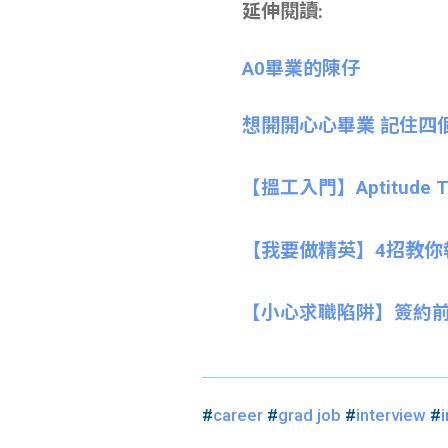
延伸閱讀:
A0畢業的陳仔
想開開心心畢業 記住四
【搵工入門】Aptitude 
【我要做精英】4招教你執靚Li
【小心求職陷阱】簽約
#
career
#
grad job
#
interview
#
i