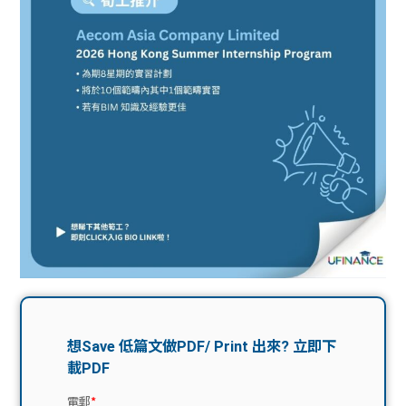
問題
計算
大專
機
學生
生筍
學生
福利
工推
故事
uFina
介
聯絡
分享
nce
搵工
我們
大學
校園
Gui
生學
贊助
de
費貸
Exc
款
han