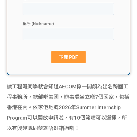
貸款
ge
計數
Gui
機
de
網上
校園
私人
Gui
貸款
de
讀工程嘅同學就會知道AECOM係一間頗為出名跨國工
貸款
理財
程事務所，總部喺美國，辦事處坐立喺7個國家，包括
香港在內。依家佢地既2026年Summer Internship
計數
Gui
Program可以開放申請啦，有10個範疇可以選擇，所
機
de
以有興趣嘅同學就唔好錯過喇！