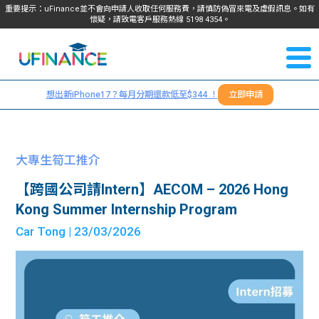
重要提示：uFinance並不會向申請人收取任何服務費，請慎防偽冒來電及虛假訊息。如有
懷疑，請致電客戶服務熱線
5198
4354
。
聯絡我
關於
們
想出新iPhone17？每月分期還款低至$344 ！
立即申請
＋
我們
852
貸款
5198
大專生筍工推介
4354
服務
【跨國公司請Intern】AECOM – 2026 Hong
Kong Summer Internship Program
學生
學生
Car Tong
| 23/03/2026
貸款
資訊
Blog
常見
貸款