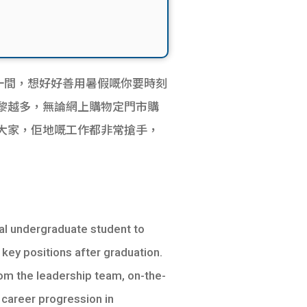
係其中一間，想好好善用暑假嘅你要時刻
越黎越多，無論網上購物定門市購
不過提提大家，佢地嘅工作都非常搶手，
al undergraduate student to
key positions after graduation.
om the leadership team, on-the-
 career progression in