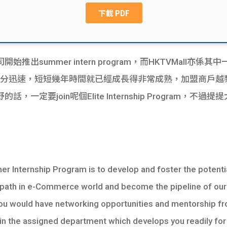
出summer intern program，而HKTVMall亦
速度十分迅速，短短幾年時間就已經成長得非常成熟，加盟商戶
一定要join呢個Elite Internship Program，
er Internship Program is to develop and foster the potenti
 path in e-Commerce world and become the pipeline of our 
ou would have networking opportunities and mentorship fr
e in the assigned department which develops you readily for