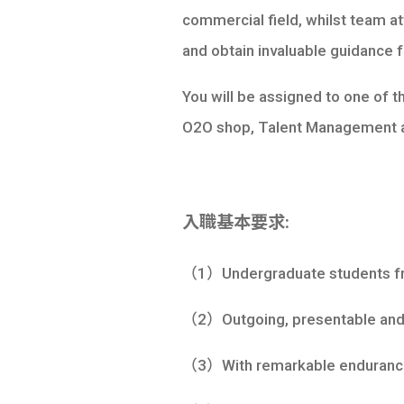
commercial field, whilst team a
and obtain invaluable guidance
You will be assigned to one of 
O2O shop, Talent Management 
入職基本要求:
（1）Undergraduate students fro
（2）Outgoing, presentable and ent
（3）With remarkable endurance