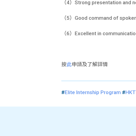
（4）Strong presentation and neg
（5）Good command of spoken an
（6）Excellent in communication 
按
此
申請及
了解詳情
#
Elite Internship Program
#
HKT