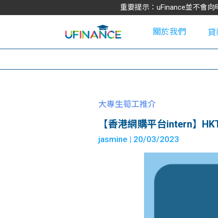
重要提示：uFinance並
關於我們
貸
學
大專生筍工推介
【香港網購平台intern】HKTVMall
大
jasmine
| 20/03/2023
貸
網
款