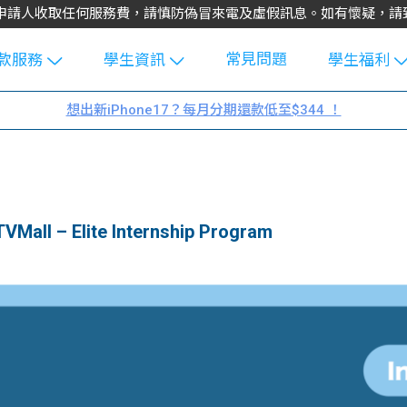
不會向申請人收取任何服務費，請慎防偽冒來電及虛假訊息。如有懷疑，
常見問題
款服務
學生資訊
學生福利
生貸款
Blog
uFinance 
想出新iPhone17？每月分期還款低至$344 ！
貸款計算
大專生筍
園贊助
機
工推介
學生故事
搵工
分享
Guide
 – Elite Internship Program
Exchang
學生學費
e Guide
款
校園
貸款計數
Guide
機
理財
上私人貸
Guide