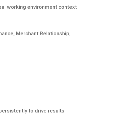
real working environment context
inance, Merchant Relationship,
rsistently to drive results