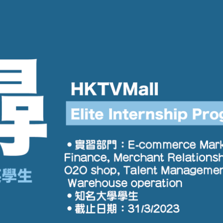
學生貸款
貸款計數
101
機