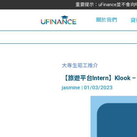
重要提示：uFinance並
關於我們
貸
學
大專生筍工推介
【旅遊平台Intern】Klook – Pa
大
jasmine
| 01/03/2023
貸
網
款