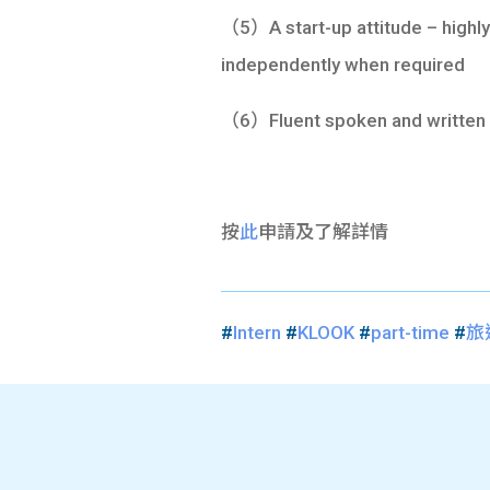
（5）A start-up attitude – highly c
independently when required
（6）Fluent spoken and written 
按
此
申請及
了解詳情
#
Intern
#
KLOOK
#
part-time
#
旅