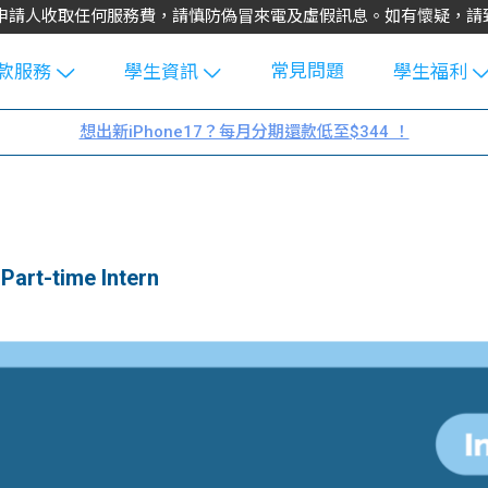
不會向申請人收取任何服務費，請慎防偽冒來電及虛假訊息。如有懷疑，
常見問題
款服務
學生資訊
學生福利
生貸款
Blog
uFinance 
想出新iPhone17？每月分期還款低至$344 ！
貸款計算
大專生筍
園贊助
機
工推介
學生故事
搵工
分享
Guide
rt-time Intern
Exchang
學生學費
e Guide
款
校園
貸款計數
Guide
機
理財
上私人貸
Guide