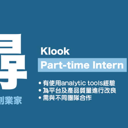
學生貸款
貸款計數
101
機