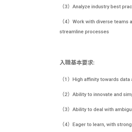
（3）Analyze industry best pract
（4）Work with diverse teams acr
streamline processes
入職基本要求:
（1）High affinity towards data a
（2）Ability to innovate and simp
（3）Ability to deal with ambigui
（4）Eager to learn, with strong a