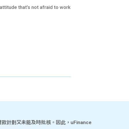
ttitude that’s not afraid to work
計劃又未能及時批核。因此，uFinance