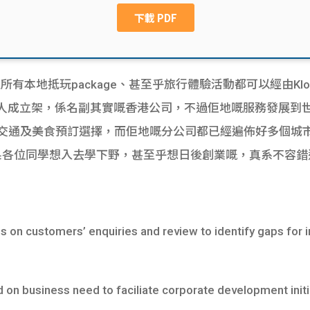
上所有本地抵玩package、甚至乎旅行體驗活動都可以經由K
香港人成立架，係名副其實嘅香港公司，不過佢地嘅服務發展到世
、交通及美食預訂選擇，而佢地嘅分公司都已經遍佈好多個城
Intern，如果各位同學想入去學下野，甚至乎想日後創業嘅，真系不
on customers’ enquiries and review to identify gaps for
 business need to faciliate corporate development initi