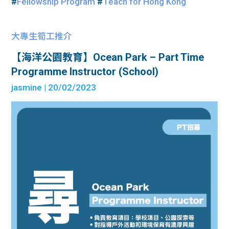
#
Fellowship Program
#
Teach for Hong Kong
大專生筍工推介
【海洋公園教育】Ocean Park – Part Time
Programme Instructor (School)
jasmine
| 20/02/2023