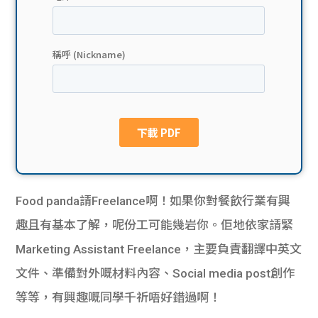
貸款
ge
計數
Gui
機
de
網上
校園
私人
Gui
貸款
de
Food panda請Freelance啊！如果你對餐飲行業有興
貸款
理財
趣且有基本了解，呢份工可能幾岩你。佢地依家請緊
Marketing Assistant Freelance，主要負責翻譯中英文
計數
Gui
文件、準備對外嘅材料內容、Social media post創作
機
de
等等，有興趣嘅同學千祈唔好錯過啊！