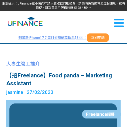
重要提示：uFinance並不會向申請人收取任何服務費，請慎防偽冒來電及虛假訊息。如有
懷疑，請致電客戶服務熱線
5198
4354
。
聯絡我
關於
們
想出新iPhone17？每月分期還款低至$344 ！
立即申請
＋
我們
852
貸款
5198
大專生筍工推介
4354
服務
【招Freelance】Food panda – Marketing
Assistant
學生
學生
jasmine
| 27/02/2023
貸款
資訊
Blog
常見
貸款