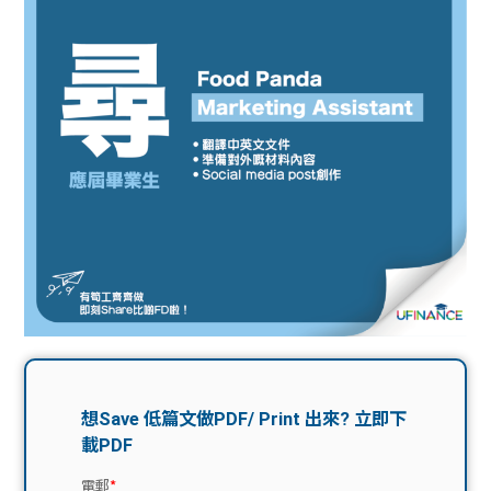
問題
計算
大專
機
學生
生筍
學生
福利
工推
故事
uFina
介
聯絡
分享
nce
搵工
我們
大學
校園
Gui
生學
贊助
de
費貸
Exc
款
han