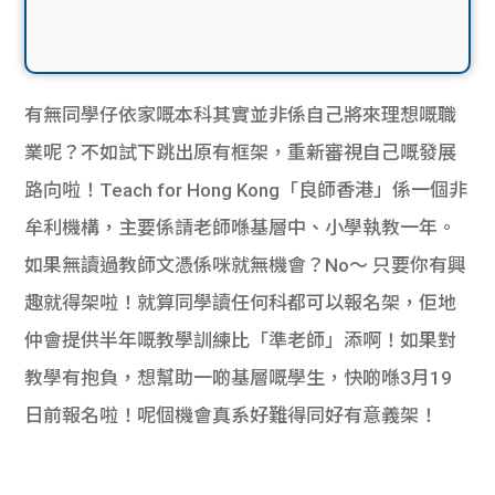
有無同學仔依家嘅本科其實並非係自己將來理想嘅職
業呢？不如試下跳出原有框架，重新審視自己嘅發展
路向啦！Teach for Hong Kong「良師香港」係一個非
牟利機構，主要係請老師喺基層中、小學執教一年。
如果無讀過教師文憑係咪就無機會？No～ 只要你有興
趣就得架啦！就算同學讀任何科都可以報名架，佢地
仲會提供半年嘅教學訓練比「準老師」添啊！如果對
教學有抱負，想幫助一啲基層嘅學生，快啲喺3月19
日前報名啦！呢個機會真系好難得同好有意義架！