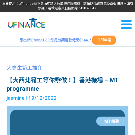
重要提示：uFinance並不會向申請人收取任何服務費，請慎防偽冒來電及虛假訊息。如有
懷疑，請致電客戶服務熱線
5198
4354
。
聯絡我
關於
們
想出新iPhone17？每月分期還款低至$344 ！
立即申請
＋
我們
852
貸款
5198
大專生筍工推介
4354
服務
【大西北筍工等你黎做！】香港機場 – MT
programme
學生
學生
jasmine
| 19/12/2022
貸款
資訊
Blog
常見
貸款