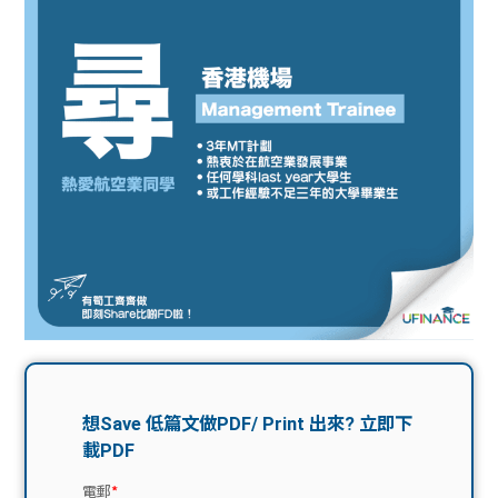
問題
計算
大專
機
學生
生筍
學生
福利
工推
故事
uFina
介
聯絡
分享
nce
搵工
我們
大學
校園
Gui
生學
贊助
de
費貸
Exc
款
han