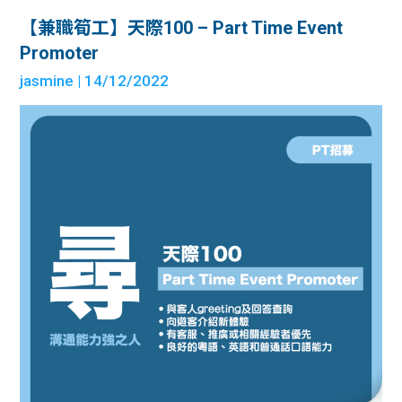
【兼職筍工】天際100 – Part Time Event
Promoter
jasmine
| 14/12/2022