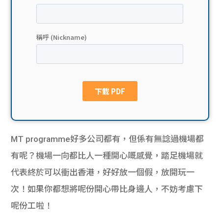
貸款
ge
計數
Gui
機
de
網上
校園
私人
Gui
貸款
de
MT programme好多公司都有，但係有無諗過機場都
貸款
理財
有呢？機場一向都比人一種開心嘅感覺，踏足機場就
代表終於可以衝出香港，好好放一個假，放開玩一
計數
Gui
次！如果你都想將呢份開心帶比身邊人，不妨考慮下
機
de
呢份工啦！