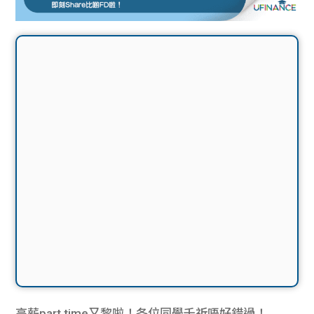
高薪part time又黎啦！各位同學千祈唔好錯過！