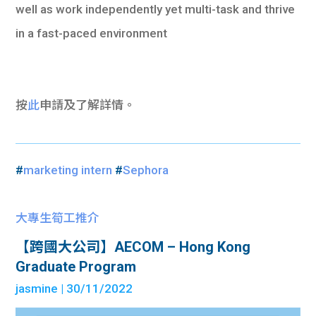
well as work independently yet multi-task and thrive
in a fast-paced environment
按
此
申請及了解詳情。
#
marketing intern
#
Sephora
大專生筍工推介
【跨國大公司】AECOM – Hong Kong
Graduate Program
jasmine
| 30/11/2022