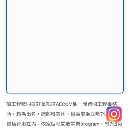
讀工程嘅同學就會知道AECOM係一間跨國工程事務
所，頗為出名，總部喺美國，辦事處坐立喺7個國家，
包括香港在內。依家佢地開放畢業program，有7個範