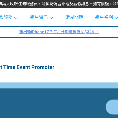
不會向申請人收取任何服務費，請慎防偽冒來電及虛假訊息。如有懷疑，
常見問題
款服務
學生資訊
學生福利
生貸款
Blog
uFinance 
想出新iPhone17？每月分期還款低至$344 ！
貸款計算
大專生筍
園贊助
機
工推介
學生故事
搵工
分享
Guide
ime Event Promoter
Exchang
學生學費
e Guide
款
校園
貸款計數
Guide
機
理財
上私人貸
Guide