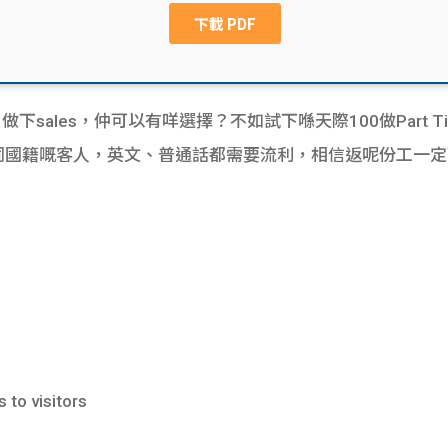
下sales，仲可以有咩選擇？不如試下喺天際100做Part Time 
國籍嘅客人，英文、普通話都需要流利，相信返呢份工一定可以t
to visitors