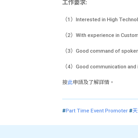
工作要求:
（1）Interested in High Techno
（2）With experience in Customer
（3）Good command of spoken C
（4）Good communication and int
按
此
申請及了解詳情。
#
Part Time Event Promoter
#
天