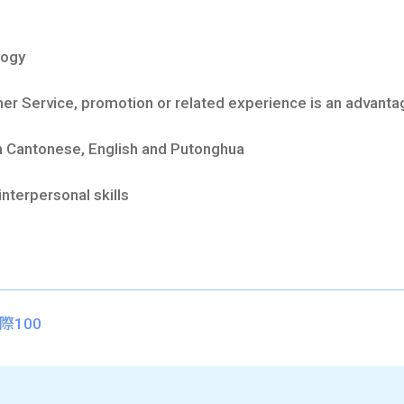
logy
 Service, promotion or related experience is an advanta
antonese, English and Putonghua
erpersonal skills
際100