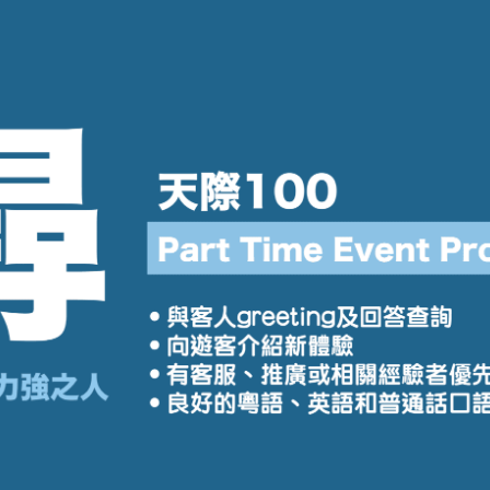
學生貸款
貸款計數
101
機