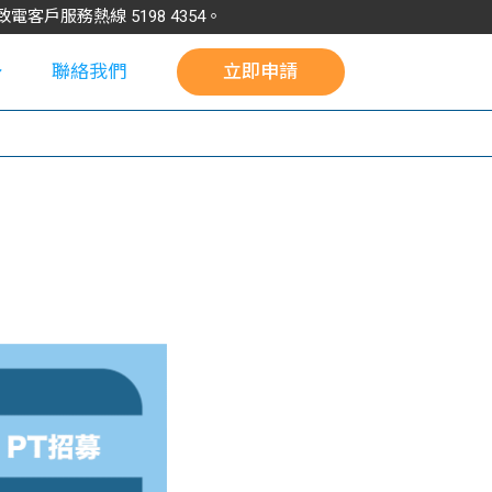
請致電客戶服務熱線
5198
4354
。
聯絡我們
立即申請
校