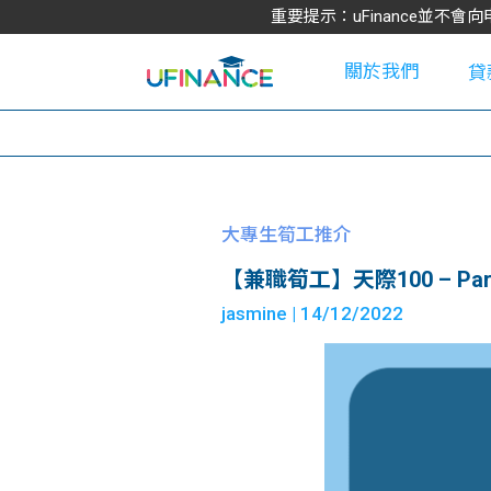
重要提示：uFinance並
關於我們
貸
學
大專生筍工推介
【兼職筍工】天際100 – Part T
大
jasmine
| 14/12/2022
貸
網
款