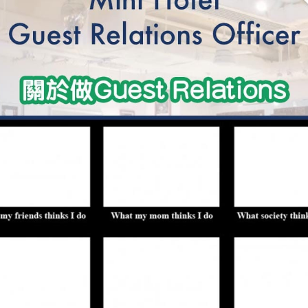
學生貸款
貸款計數
101
機