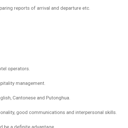
paring reports of arrival and departure etc.
otel operators.
spitality management.
nglish, Cantonese and Putonghua.
sonality, good communications and interpersonal skills.
 be a definite advantage.