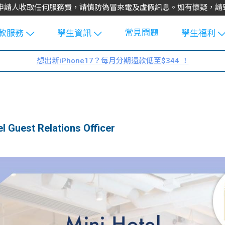
不會向申請人收取任何服務費，請慎防偽冒來電及虛假訊息。如有懷疑，
常見問題
款服務
學生資訊
學生福利
生貸款
Blog
uFinance 
想出新iPhone17？每月分期還款低至$344 ！
貸款計算
大專生筍
園贊助
機
工推介
學生故事
搵工
分享
Guide
Guest Relations Officer
Exchang
學生學費
e Guide
款
校園
貸款計數
Guide
機
理財
上私人貸
Guide