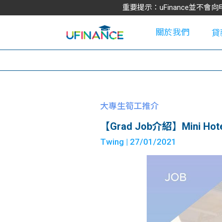
重要提示：uFinance並
關於我們
貸
學
大專生筍工推介
【Grad Job介紹】Mini Hotel 
大
Twing
| 27/01/2021
貸
網
款