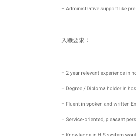
– Administrative support like pre
入職要求：
– 2 year relevant experience in h
– Degree / Diploma holder in ho
– Fluent in spoken and written E
– Service-oriented, pleasant per
– Knowledge in HIS system would