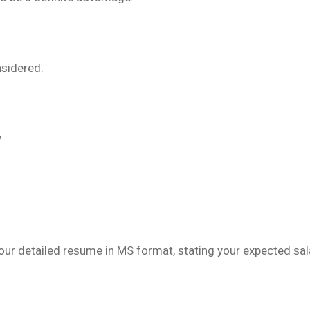
nsidered.
y
our detailed resume in MS format, stating your expected sala