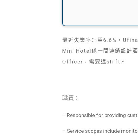
最近失業率升至6.6%，Ufin
Mini Hotel係一間連鎖設
Officer，需要返shift。
職責：
– Responsible for providing cust
– Service scopes include monitor