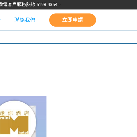
請致電客戶服務熱線
5198
4354
。
聯絡我們
立即申請
校