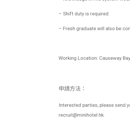
– Shift duty is required.
– Fresh graduate will also be co
Working Location: Causeway Ba
申請方法：
Interested parties, please send y
recruit@minihotel.hk
.