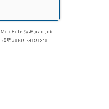
Hotel返嘅grad job。
est Relations