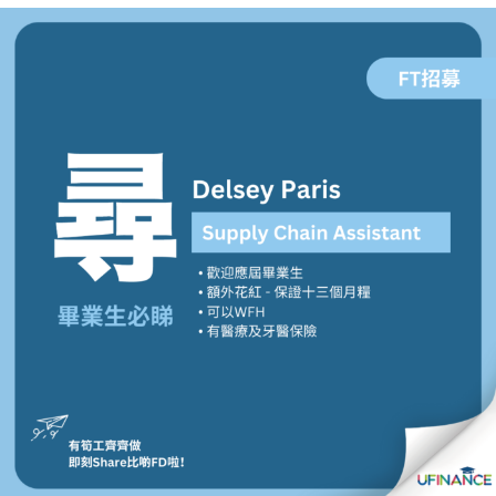
貸款
ge
計數
Gui
機
de
網上
校園
私人
Gui
貸款
de
貸款
理財
計數
Gui
機
de