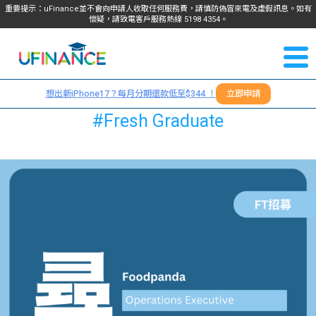
重要提示：uFinance並不會向申請人收取任何服務費，請慎防偽冒來電及虛假訊息。如有
懷疑，請致電客戶服務熱線
5198
4354
。
聯絡我
關於
們
想出新iPhone17？每月分期還款低至$344 ！
立即申請
＋
我們
#Fresh Graduate
852
貸款
5198
4354
服務
學生
學生
貸款
資訊
Blog
常見
貸款