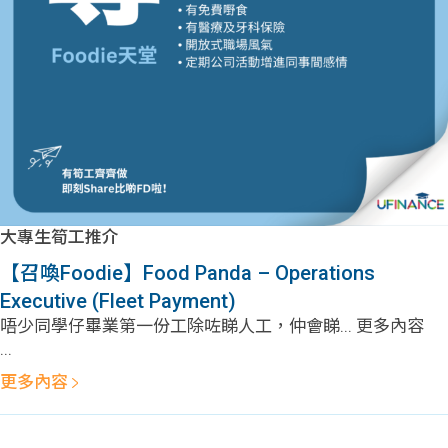
問題
計算
大專
機
學生
生筍
學生
福利
工推
故事
uFina
介
聯絡
分享
nce
搵工
我們
大專生筍工推介
大學
校園
Gui
【召喚Foodie】Food Panda – Operations
Executive (Fleet Payment)
生學
贊助
de
唔少同學仔畢業第一份工除咗睇人工，仲會睇... 更多內容
...
費貸
Exc
更多內容
款
han