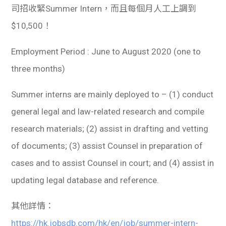
司招收緊Summer Intern，而且每個月人工上調到
$10,500！
Employment Period : June to August 2020 (one to
three months)
Summer interns are mainly deployed to – (1) conduct
general legal and law-related research and compile
research materials; (2) assist in drafting and vetting
of documents; (3) assist Counsel in preparation of
cases and to assist Counsel in court; and (4) assist in
updating legal database and reference.
其他詳情：
https://hk.jobsdb.com/hk/en/job/summer-intern-