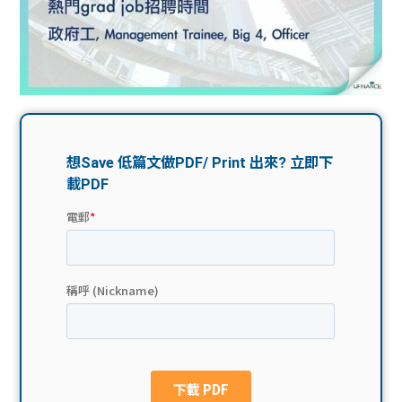
問題
計算
大專
機
學生
生筍
學生
福利
工推
故事
uFina
介
聯絡
分享
nce
搵工
我們
大學
校園
Gui
生學
贊助
de
費貸
Exc
款
han