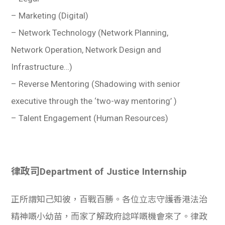
– Marketing (Digital)
– Network Technology (Network Planning,
Network Operation, Network Design and
Infrastructure…)
– Reverse Mentoring (Shadowing with senior
executive through the ‘two-way mentoring’ )
– Talent Engagement (Human Resources)
律政司Department of Justice Internship
正所謂知己知彼，百戰百勝。各位立志守護香港法治
精神嘅小幼苗，而家了解政府諗咩嘅機會來了。律政