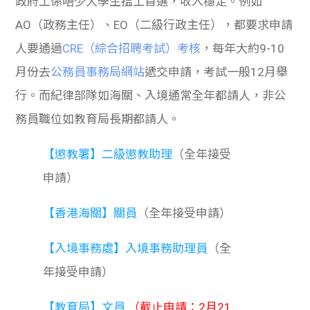
政府工係唔少大學生搵工首選，收入穩定。例如
學生
AO（政務主任）、EO（二級行政主任），都要求申請
貸款
人要通過
CRE（綜合招聘考試）考核
，每年大約9-10
月份去
公務員事務局網站
遞交申請，考試一般12月舉
101
行。而紀律部隊如海關、入境通常全年都請人，非公
務員職位如教育局長期都請人。
【懲教署】二級懲教助理
（全年接受
申請）
【香港海關】關員
（全年接受申請）
【入境事務處】入境事務助理員
（全
年接受申請）
【教育局】文員
（截止申請：2月21