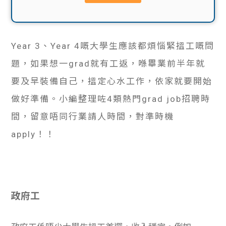
貸款
ge
計數
Gui
Year 3、Year 4嘅大學生應該都煩惱緊搵工嘅問
機
de
題，如果想一grad就有工返，喺畢業前半年就
網上
要及早裝備自己，搵定心水工作，依家就要開始
校園
做好準備。小編整理咗4類熱門grad job招聘時
私人
Gui
間，留意唔同行業請人時間，對準時機
貸款
de
apply！！
貸款
理財
計數
Gui
政府工
機
de