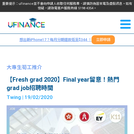
重要提示：uFinance並不會向申請人收取任何服務費，請慎防偽冒來電及虛假訊息。如有
懷疑，請致電客戶服務熱線
5198
4354
。
聯絡我
關於
們
想出新iPhone17？每月分期還款低至$344 ！
立即申請
＋
我們
852
貸款
5198
大專生筍工推介
4354
服務
【Fresh grad 2020】Final year留意！熱門
grad job招聘時間
學生
學生
Twing
| 19/02/2020
貸款
資訊
Blog
常見
貸款