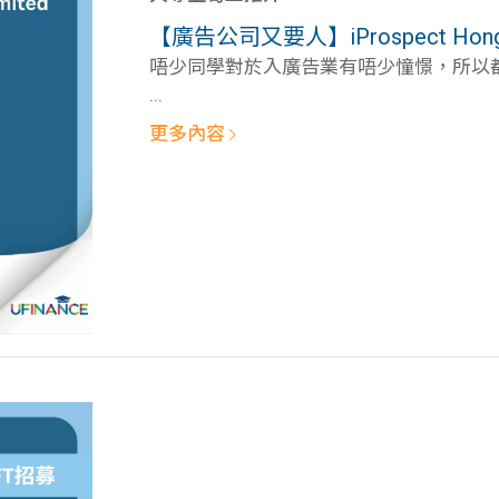
學生貸款
貸款計數
【廣告公司又要人】iProspect Hong Ko
101
機
唔少同學對於入廣告業有唔少憧憬，所以都會
...
更多內容