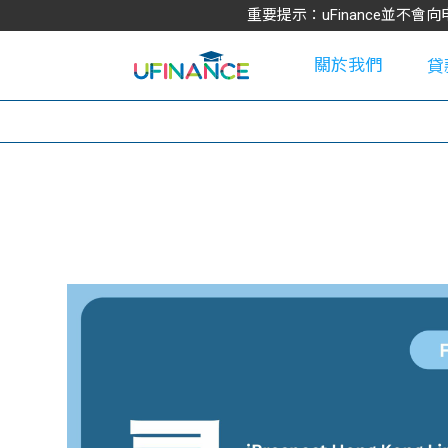
重要提示：uFinance並
關於我們
貸
學
大
貸
網
款