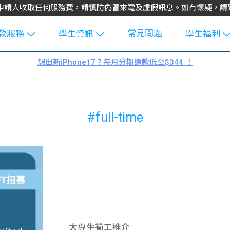
不會向申請人收取任何服務費，請慎防偽冒來電及虛假訊息。如有懷疑，
常見問題
款服務
學生資訊
學生福利
生貸款
Blog
uFinance 
想出新iPhone17？每月分期還款低至$344 ！
貸款計算
大專生筍
園贊助
機
工推介
學生故事
搵工
#full-time
分享
Guide
Exchang
學生學費
e Guide
款
校園
貸款計數
Guide
機
理財
上私人貸
Guide
大專生筍工推介