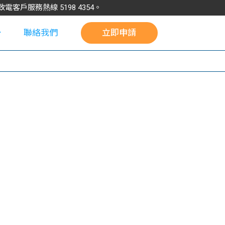
請致電客戶服務熱線
5198
4354
。
聯絡我們
立即申請
校