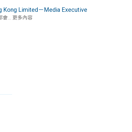
ng Limited－Media Executive
... 更多內容