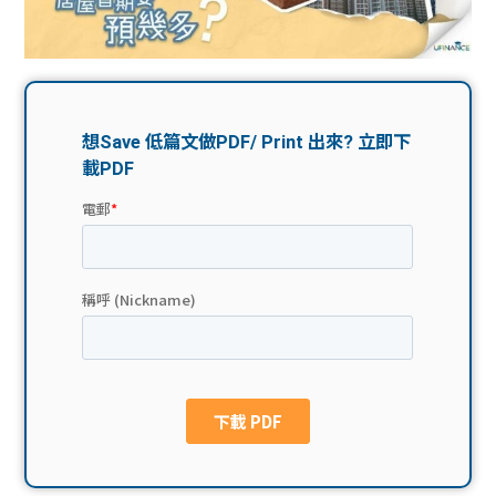
問題
計算
大專
機
學生
生筍
學生
福利
工推
故事
uFina
介
聯絡
分享
nce
搵工
我們
大學
校園
Gui
生學
贊助
de
費貸
Exc
款
han