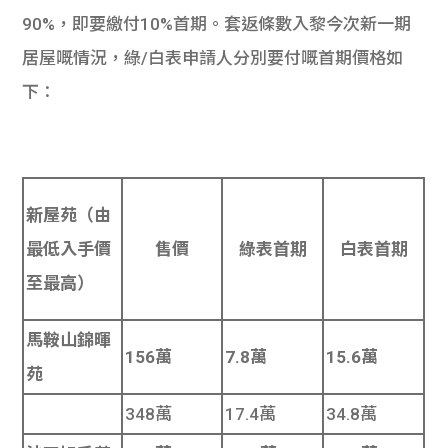
學生
90%，即要繳付10%首期。套返條數入黎今次新一期
居屋嘅情況，綠/白表申請人分別要付嘅首期價格如
貸款
下：
101
新屋苑
（由
最低入手價
售價
綠表首期
白表首期
至最高）
馬鞍山錦暉
156萬
7.8萬
15.6萬
苑
348萬
17.4萬
34.8萬