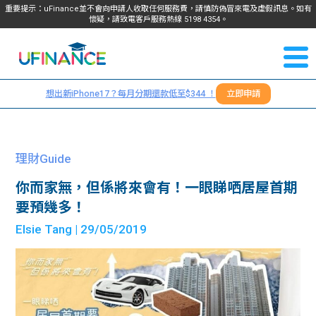
重要提示：uFinance並不會向申請人收取任何服務費，請慎防偽冒來電及虛假訊息。如有
懷疑，請致電客戶服務熱線
5198
4354
。
聯絡我
關於
們
想出新iPhone17？每月分期還款低至$344 ！
立即申請
＋
我們
852
貸款
5198
理財Guide
4354
服務
你而家無，但係將來會有！一眼睇哂居屋首期
要預幾多！
學生
學生
Elsie Tang
| 29/05/2019
貸款
資訊
Blog
常見
貸款