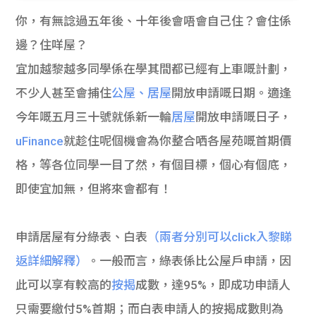
貸款
ge
你，有無諗過五年後、十年後會唔會自己住？會住係
計數
Gui
邊？住咩屋？
宜加越黎越多同學係在學其間都已經有上車嘅計劃，
機
de
不少人甚至會捕住
公屋、居屋
開放申請嘅日期。適逢
網上
校園
今年嘅五月三十號就係新一輪
居屋
開放申請嘅日子，
uFinance
就趁住呢個機會為你整合哂各屋苑嘅首期價
私人
Gui
格，等各位同學一目了然，有個目標，個心有個底，
貸款
de
即使宜加無，但將來會都有！
貸款
理財
申請居屋有分綠表、白表
（兩者分別可以click入黎睇
計數
Gui
返詳細解釋）
。一般而言，綠表係比公屋戶申請，因
此可以享有較高的
按揭
成數，達95%，即成功申請人
機
de
只需要繳付5%首期；而白表申請人的按揭成數則為