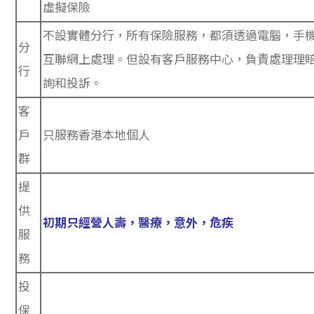
虛擬保險
不設實體分行
，所有保險服務，都須透過電腦，手
分
互聯網上處理。但設有客戶服務中心，負責處理理
行
詢和投訴。
客
戶
只服務香港本地個人
群
提
供
初期只經營人壽，醫療，意外，危疾
服
務
投
保