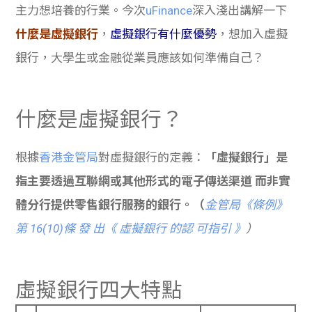
主力想培養的行業。今次
uFinance
深入淺出講解一下
什麼是虛擬銀行
，
虛擬銀行有什麼優勢
，想加入虛擬
銀行，大學生或金融從業員應該如何準備自己？
什麼是虛擬銀行？
根據
香港金管局
對虛擬銀行的定義：
「虛擬銀行」是
指主要透過互聯網或其他形式的電子傳送渠道 而非實
體分行提供零售銀行服務的銀行。（
金管局《條例》
第 16(10)條 發 出《 虛擬銀行 的認 可指引 》
）
虛擬銀行四大特點