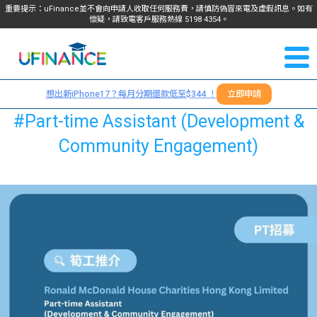
重要提示：uFinance並不會向申請人收取任何服務費，請慎防偽冒來電及虛假訊息。如有
懷疑，請致電客戶服務熱線
5198
4354
。
聯絡我
關於
們
想出新iPhone17？每月分期還款低至$344 ！
立即申請
＋
我們
#Part-time Assistant (Development &
852
Community Engagement)
貸款
5198
4354
服務
學生
學生
貸款
資訊
Blog
常見
貸款