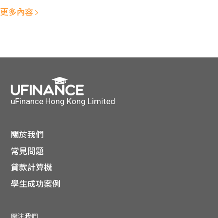
貸款
ge
更多內容
計數
Gui
機
de
網上
校園
uFinance Hong Kong Limited
私人
Gui
貸款
de
關於我們
貸款
常見問題
理財
貸款計算機
計數
Gui
學生成功案例
機
de
關注我們