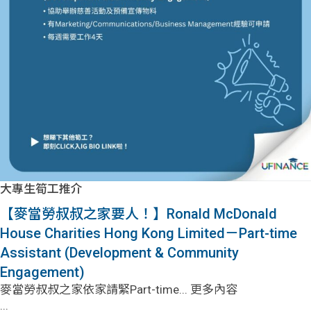
問題
計算
大專
機
學生
生筍
學生
福利
工推
故事
uFina
介
聯絡
分享
nce
搵工
我們
大學
校園
Gui
大專生筍工推介
【麥當勞叔叔之家要人！】Ronald McDonald
生學
贊助
de
House Charities Hong Kong Limited－Part-time
費貸
Exc
Assistant (Development & Community
Engagement)
款
han
麥當勞叔叔之家依家請緊Part-time... 更多內容
...