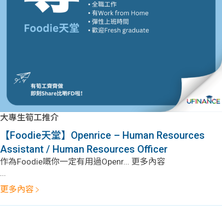
問題
計算
大專
機
學生
生筍
學生
福利
工推
故事
uFina
介
聯絡
分享
nce
搵工
我們
大專生筍工推介
大學
校園
Gui
【Foodie天堂】Openrice – Human Resources
Assistant / Human Resources Officer
生學
贊助
de
作為Foodie嘅你一定有用過Openr... 更多內容
...
費貸
Exc
更多內容
款
han