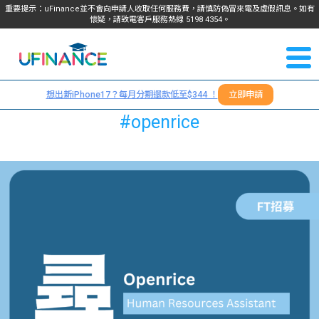
重要提示：uFinance並不會向申請人收取任何服務費，請慎防偽冒來電及虛假訊息。如有
懷疑，請致電客戶服務熱線
5198
4354
。
聯絡我
關於
們
想出新iPhone17？每月分期還款低至$344 ！
立即申請
＋
我們
#openrice
852
貸款
5198
4354
服務
學生
學生
貸款
資訊
Blog
常見
貸款