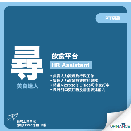
貸款
ge
計數
Gui
機
de
網上
校園
私人
Gui
貸款
de
貸款
理財
計數
Gui
機
de