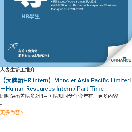
問題
計算
大專
機
學生
生筍
學生
福利
工推
故事
uFina
介
聯絡
分享
nce
搵工
我們
大專生筍工推介
大學
校園
Gui
【大牌請HR Intern】Moncler Asia Pacific Limited
－Human Resources Intern / Part-Time
生學
贊助
de
開咗Sem差唔多2個月，唔知同學仔今年有... 更多內容
...
費貸
Exc
更多內容
款
han