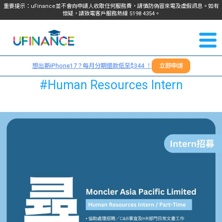
重要提示：uFinance並不會向申請人收取任何服務費，請慎防偽冒來電及虛假訊息。如有
懷疑，請致電客戶服務熱線
5198
4354
。
聯絡我
關於
們
想出新iPhone17？每月分期還款低至$344 ！
立即申請
＋
我們
#Human Resources Intern
852
貸款
5198
4354
服務
學生
學生
貸款
資訊
Blog
常見
貸款