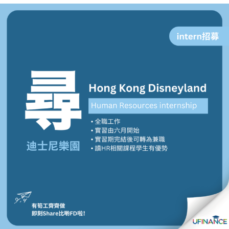
貸款
ge
計數
Gui
機
de
網上
校園
私人
Gui
貸款
de
貸款
理財
計數
Gui
機
de