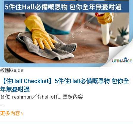
問題
計算
大專
機
學生
生筍
學生
福利
工推
故事
uFina
介
聯絡
分享
nce
搵工
我們
校園Guide
大學
校園
Gui
【住Hall Checklist】5件住Hall必備嘅恩物 包你全
年無憂咁過
生學
贊助
de
各位freshman／有hall off... 更多內容
...
費貸
Exc
更多內容
款
han