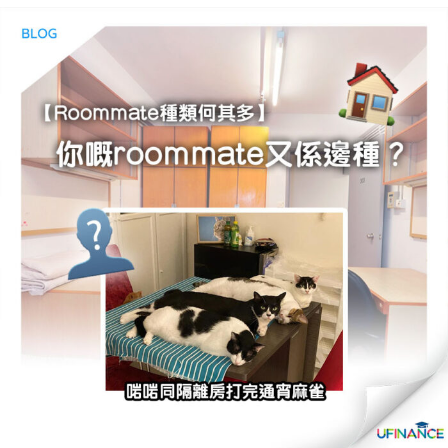
貸款
ge
計數
Gui
機
de
網上
校園
私人
Gui
貸款
de
貸款
理財
計數
Gui
機
de