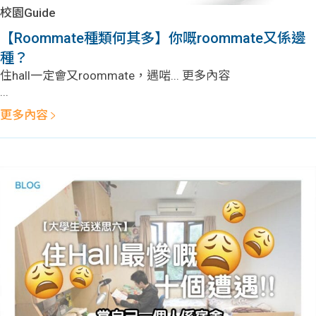
學生
校園Guide
【Roommate種類何其多】你嘅roommate又係邊
貸款
種？
住hall一定會又roommate，遇啱... 更多內容
101
...
更多內容