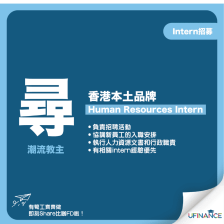
貸款
ge
計數
Gui
機
de
網上
校園
私人
Gui
貸款
de
貸款
理財
計數
Gui
機
de