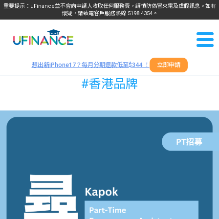
重要提示：uFinance並不會向申請人收取任何服務費，請慎防偽冒來電及虛假訊息。如有
懷疑，請致電客戶服務熱線
5198
4354
。
聯絡我
關於
們
想出新iPhone17？每月分期還款低至$344 ！
立即申請
＋
我們
#香港品牌
852
貸款
5198
4354
服務
學生
學生
貸款
資訊
Blog
常見
貸款