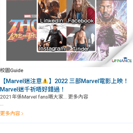
問題
計算
大專
機
學生
生筍
學生
福利
工推
故事
uFina
介
聯絡
分享
nce
搵工
我們
校園Guide
大學
校園
Gui
【Marvel迷注意
】2022 三部Marvel電影上映！
Marvel迷千祈唔好錯過！
生學
贊助
de
2021年係Marvel fans嘅大家... 更多內容
...
費貸
Exc
更多內容
款
han