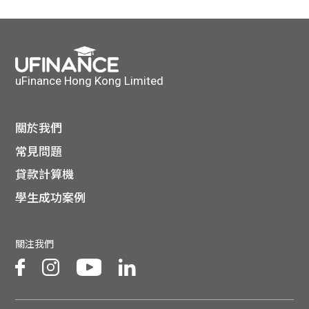
貸款
ge
計數
Gui
機
de
uFinance Hong Kong Limited
網上
校園
關於我們
私人
Gui
常見問題
貸款計算機
貸款
de
學生成功案例
貸款
理財
關注我們
計數
Gui
機
de