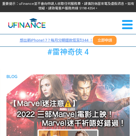
重要提示：uFinance並不會向申請人收取任何服務費，請慎防偽冒來電及虛假訊息。如有
懷疑，請致電客戶服務熱線
5198
4354
。
聯絡我
關於
們
想出新iPhone17？每月分期還款低至$344 ！
立即申請
＋
我們
#雷神奇俠 4
852
貸款
5198
4354
服務
學生
學生
貸款
資訊
Blog
常見
貸款