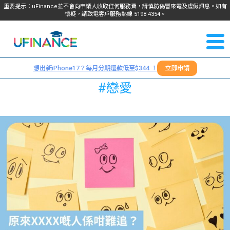
重要提示：uFinance並不會向申請人收取任何服務費，請慎防偽冒來電及虛假訊息。如有
懷疑，請致電客戶服務熱線
5198
4354
。
聯絡我
關於
們
想出新iPhone17？每月分期還款低至$344 ！
立即申請
＋
我們
#戀愛
852
貸款
5198
4354
服務
學生
學生
貸款
資訊
Blog
常見
貸款