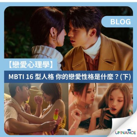
貸款
ge
計數
Gui
機
de
網上
校園
私人
Gui
貸款
de
貸款
理財
計數
Gui
機
de