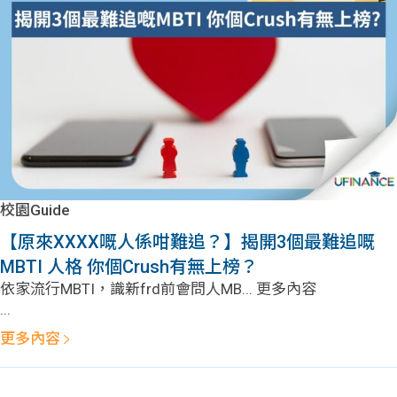
問題
計算
大專
機
學生
生筍
學生
福利
工推
故事
uFina
介
聯絡
分享
nce
搵工
我們
校園Guide
大學
校園
Gui
【原來XXXX嘅人係咁難追？】揭開3個最難追嘅
MBTI 人格 你個Crush有無上榜？
生學
贊助
de
依家流行MBTI，識新frd前會問人MB... 更多內容
...
費貸
Exc
更多內容
款
han